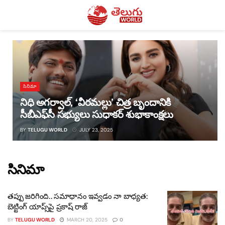
సినిమా
నిధి అగర్వాల్, ‘వీరమల్లు’ చిత్ర బృందానికి
సీబీఎఫ్‌సీ సభ్యులు సుధాకర్ శుభాకాంక్షలు
BY
TELUGU WORLD
JULY 23, 2025
సినిమా
తప్పు జరిగింది.. సమాధానం ఇవ్వడం నా బాధ్యత:
బెట్టింగ్ యాప్స్‌పై ప్రకాష్ రాజ్
BY
TELUGU WORLD
MARCH 20, 2025
0