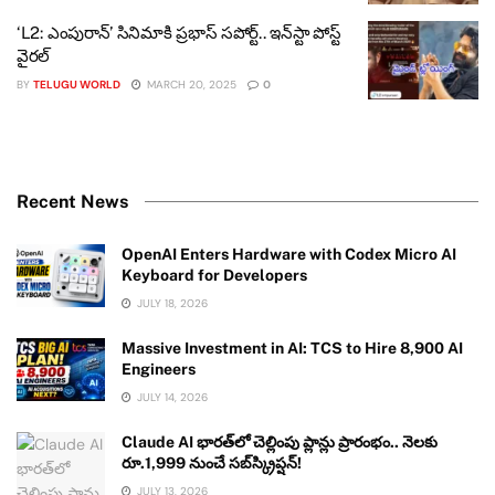
‘L2: ఎంపురాన్’ సినిమాకి ప్రభాస్ సపోర్ట్.. ఇన్‌స్టా పోస్ట్
వైరల్
BY
TELUGU WORLD
MARCH 20, 2025
0
Recent News
OpenAI Enters Hardware with Codex Micro AI
Keyboard for Developers
JULY 18, 2026
Massive Investment in AI: TCS to Hire 8,900 AI
Engineers
JULY 14, 2026
Claude AI భారత్‌లో చెల్లింపు ప్లాన్లు ప్రారంభం.. నెలకు
రూ.1,999 నుంచే సబ్‌స్క్రిప్షన్!
JULY 13, 2026