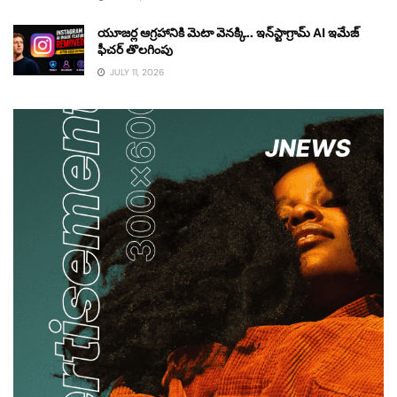
యూజర్ల ఆగ్రహానికి మెటా వెనక్కి.. ఇన్‌స్టాగ్రామ్ AI ఇమేజ్
ఫీచర్ తొలగింపు
JULY 11, 2026