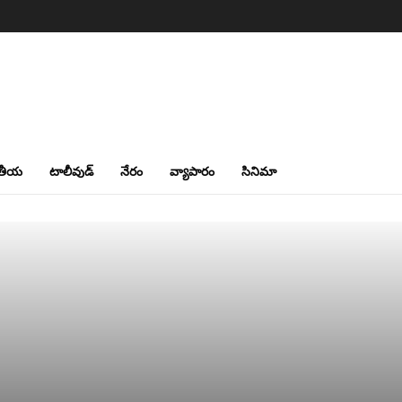
తీయ
టాలీవుడ్
నేరం
వ్యాపారం
సినిమా