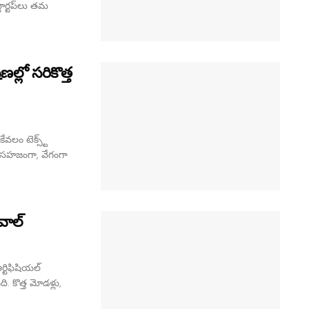
టార్టప్‌లు తమ
లో సరికొత్త
లం టెక్స్ట్
సహజంగా, వేగంగా
వాల్
్టిఫిషియల్
 కొత్త మోడళ్లు,