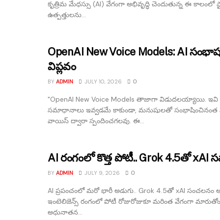
కృత్రిమ మేధస్సు (AI) వేగంగా అభివృద్ధి చెందుతున్న ఈ కాలంలో స్
ఉత్పత్తులను...
OpenAI New Voice Models: AI సంభాషణల్
విప్లవం
BY
ADMIN
JULY 10, 2026
0
"OpenAI New Voice Models తాజాగా విడుదలయ్యాయి. ఇవి కేవ
సమాధానాలు ఇవ్వడమే కాకుండా, మనుషులతో సంభాషించినంత 
వాయిస్ ద్వారా స్పందించగలవు. ఈ...
AI రంగంలో కొత్త పోటీ.. Grok 4.5తో xAI స
BY
ADMIN
JULY 9, 2026
0
AI ప్రపంచంలో మరో భారీ అడుగు.. Grok 4.5తో xAI సంచలనం ఆర
ఇంటెలిజెన్స్ రంగంలో పోటీ రోజురోజుకూ మరింత వేగంగా మారుతోంది.
అధునాతన...