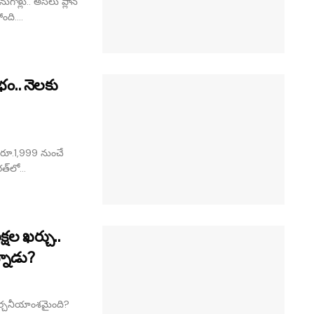
ుగోళ్లు.. అసలు ప్లాన్
ంది....
ంభం.. నెలకు
 రూ.1,999 నుంచే
త్‌లో...
షల ఖర్చు..
్నాడు?
 చర్చనీయాంశమైంది?