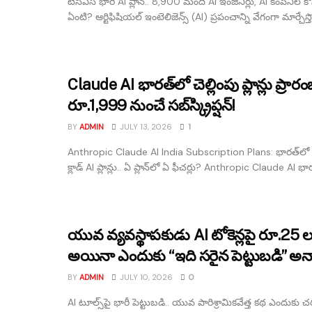
టీసీఎస్ భారీ AI ప్లాన్.. 8,900 మంది AI ఇంజినీర్లు, AI కంపెనీల కొన
ఏంటి? ఆర్టిఫిషియల్ ఇంటెలిజెన్స్ (AI) ప్రపంచాన్ని వేగంగా మార్చేస్తో
Claude AI భారత్‌లో చెల్లింపు ప్లాన్లు ప్రార
రూ.1,999 నుంచే సబ్‌స్క్రిప్షన్!
BY
ADMIN
JULY 13, 2026
1
Anthropic Claude AI India Subscription Plans: భారత్‌లో
క్లాడ్ AI ప్లాన్లు.. ఏ ప్లాన్‌లో ఏ ఫీచర్లు? Anthropic Claude AI భార
యువ వ్యవస్థాపకుడు AI టోకెన్లపై రూ.25 లక్
అయినా ఎందుకు “ఇది సరైన పెట్టుబడి” అన
BY
ADMIN
JULY 10, 2026
0
AI టూల్స్‌పై భారీ పెట్టుబడి.. యువ పారిశ్రామికవేత్త కథ ఎందుకు