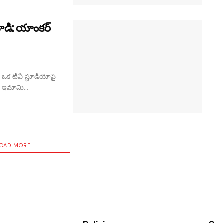
దాడి: యాంకర్
 ఒక టీవీ స్టూడియోపై
 ఇమామి...
LOAD MORE