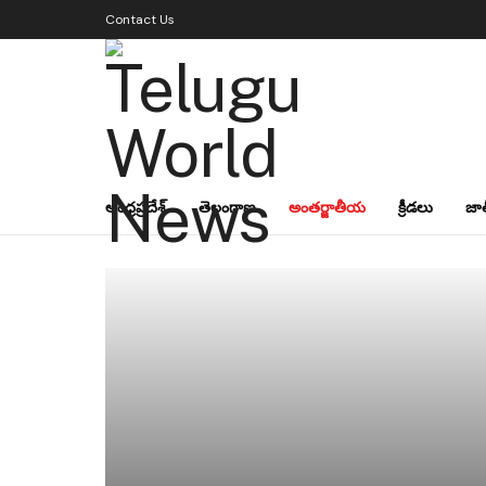
Contact Us
ఆంధ్రప్రదేశ్
తెలంగాణ
అంతర్జాతీయ
క్రీడలు
జా