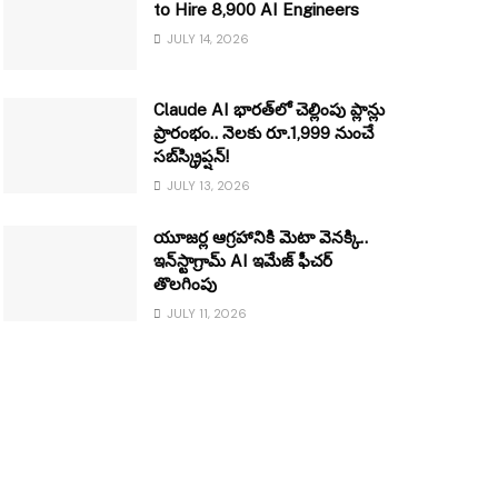
to Hire 8,900 AI Engineers
JULY 14, 2026
Claude AI భారత్‌లో చెల్లింపు ప్లాన్లు
ప్రారంభం.. నెలకు రూ.1,999 నుంచే
సబ్‌స్క్రిప్షన్!
JULY 13, 2026
యూజర్ల ఆగ్రహానికి మెటా వెనక్కి..
ఇన్‌స్టాగ్రామ్ AI ఇమేజ్ ఫీచర్
తొలగింపు
JULY 11, 2026