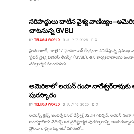
సరిహద్దులు దాటిన వైశ్య వాణిజ్యం – అమెరిక
చాటనున్న GVBL!
BY
TELUGU WORLD
JULY 17, 2025
0
హైదరాబాద్, జూలై 17: హైదరాబాద్ కేంద్రంగా పనిచేస్తున్న ప్రముఖ వ్
'గ్రేటర్ వైశ్య బిజినెస్ లీడర్స్' (GVBL), తన కార్యకలాపాలను ఖండా
చరిత్రాత్మక ముందడుగు...
అమెరికాలో లయన్ గంపా నాగేశ్వర్‌రావుకు
పురస్కారం
BY
TELUGU WORLD
JULY 16, 2025
0
లయన్స్ క్లబ్స్ ఇంటర్నేషనల్ డిస్ట్రిక్ట్ 320H గవర్నర్, లయన్ గంపా న
అంతర్జాతీయ వేదికపై ఒక ప్రతిష్టాత్మక పురస్కారాన్ని అందుకున్నార
ఫ్లోరిడా రాష్ట్రం ఓర్లాండో నగరంలో...