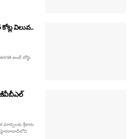
5 కోట్ల విలువ..
2వ తరగతి అంటే బోర్డు
జీవీబీఎల్
మక మార్పులకు శ్రీకారం
ం హైదరాబాద్‌లోని