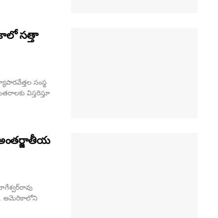
ాలో సత్తా
యాపారవేత్తల సంస్థ
ంతరాలకు విస్తరిస్తూ
 అంతర్జాతీయ
ాగేశ్వర్‌రావు
ు. అమెరికాలోని