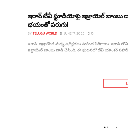
ఇరాన్ టీవీ స్టూడియోపై ఇజ్రాయెల్ బాంబు 
భయంతో పరుగు!
BY
TELUGU WORLD
JUNE 17, 2025
0
ఇరాన్-ఇజ్రాయెల్ మధ్య ఉద్రిక్తతలు మరింత పెరిగాయి. ఇరాన్ లోని
ఇజ్రాయెల్ బాంబు దాడి చేసింది. ఈ ఘటనలో టీవీ యాంకర్ సహర్