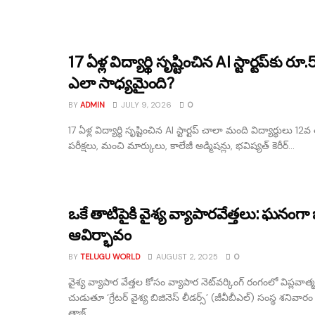
17 ఏళ్ల విద్యార్థి సృష్టించిన AI స్టార్టప్‌కు రూ.
ఎలా సాధ్యమైంది?
BY
ADMIN
JULY 9, 2026
0
17 ఏళ్ల విద్యార్థి సృష్టించిన AI స్టార్టప్‌ చాలా మంది విద్యార్థులు 1
పరీక్షలు, మంచి మార్కులు, కాలేజీ అడ్మిషన్లు, భవిష్యత్ కెరీర్...
ఒకే తాటిపైకి వైశ్య వ్యాపారవేత్తలు: ఘనంగా 
ఆవిర్భావం
BY
TELUGU WORLD
AUGUST 2, 2025
0
వైశ్య వ్యాపార వేత్తల కోసం వ్యాపార నెట్‌వర్కింగ్ రంగంలో విప్లవాత్
చుడుతూ ‘గ్రేటర్ వైశ్య బిజినెస్ లీడర్స్’ (జీవీబీఎల్) సంస్థ శనివార
తాజ్...