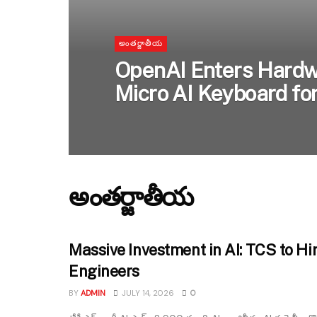
అంతర్జాతీయ
OpenAI Enters Hardw
Micro AI Keyboard fo
అంతర్జాతీయ
Massive Investment in AI: TCS to Hi
Engineers
BY
ADMIN
JULY 14, 2026
0