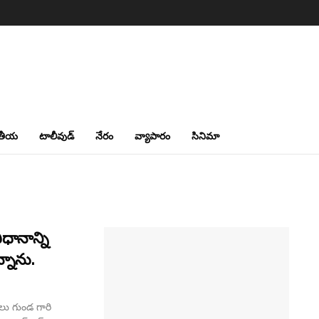
తీయ
టాలీవుడ్
నేరం
వ్యాపారం
సినిమా
ధానాన్ని
్నాను.
ీలు గుండ గారి