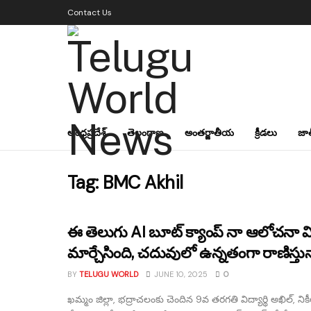
Contact Us
ఆంధ్రప్రదేశ్
తెలంగాణ
అంతర్జాతీయ
క్రీడలు
జా
Tag:
BMC Akhil
ఈ తెలుగు AI బూట్ క్యాంప్ నా ఆలోచనా వి
మార్చేసింది, చదువులో ఉన్నతంగా రాణిస్తున
BY
TELUGU WORLD
JUNE 10, 2025
0
ఖమ్మం జిల్లా, భద్రాచలంకు చెందిన 9వ తరగతి విద్యార్థి అఖిల్, నిక