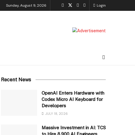
Sunday, August 9, 2026
Login
Recent News
OpenAI Enters Hardware with
Codex Micro AI Keyboard for
Developers
JULY 18, 2026
Massive Investment in AI: TCS
to Hire 8,900 AI Engineers