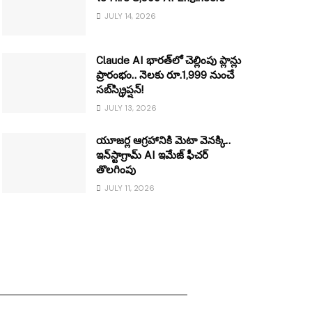
JULY 14, 2026
Claude AI భారత్‌లో చెల్లింపు ప్లాన్లు
ప్రారంభం.. నెలకు రూ.1,999 నుంచే
సబ్‌స్క్రిప్షన్!
JULY 13, 2026
యూజర్ల ఆగ్రహానికి మెటా వెనక్కి..
ఇన్‌స్టాగ్రామ్ AI ఇమేజ్ ఫీచర్
తొలగింపు
JULY 11, 2026