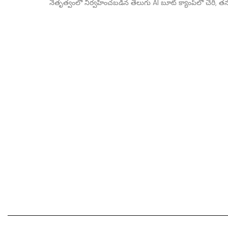
నేతృత్వంలో నిర్వహించబడిన తెలుగు AI బూట్ క్యాంప్‌లో చేరి, తన మ