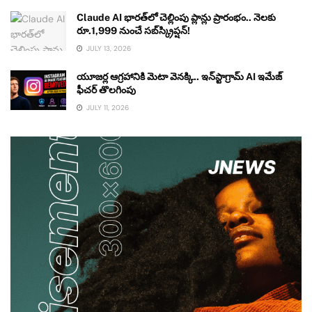
Claude AI భారత్‌లో చెల్లింపు ప్లాన్లు ప్రారంభం.. నెలకు
రూ.1,999 నుంచే సబ్‌స్క్రిప్షన్!
JULY 13, 2026
యూజర్ల ఆగ్రహానికి మెటా వెనక్కి.. ఇన్‌స్టాగ్రామ్ AI ఇమేజ్
ఫీచర్ తొలగింపు
JULY 11, 2026