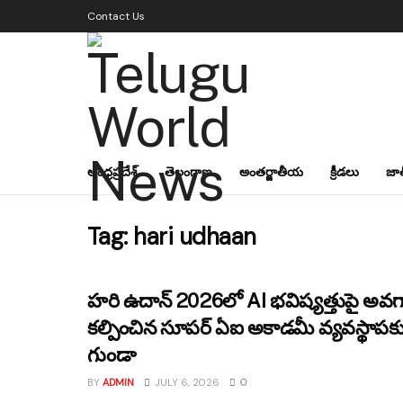
Contact Us
ఆంధ్రప్రదేశ్
తెలంగాణ
అంతర్జాతీయ
క్రీడలు
జా
Tag:
hari udhaan
హరి ఉదాన్ 2026లో AI భవిష్యత్తుపై అ
కల్పించిన సూపర్ ఏఐ అకాడమీ వ్యవస్థాపకు
గుండా
BY
ADMIN
JULY 6, 2026
0