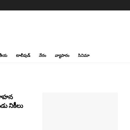
తీయ
టాలీవుడ్
నేరం
వ్యాపారం
సినిమా
వగాహన
డు నికీలు