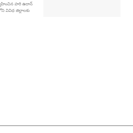
్వహించిన హరి ఉదాన్
లోని వివిధ జిల్లాలకు