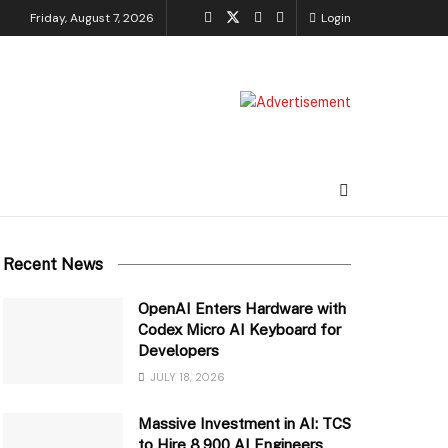
Friday, August 7, 2026
Login
Recent News
OpenAI Enters Hardware with
Codex Micro AI Keyboard for
Developers
JULY 18, 2026
Massive Investment in AI: TCS
to Hire 8,900 AI Engineers