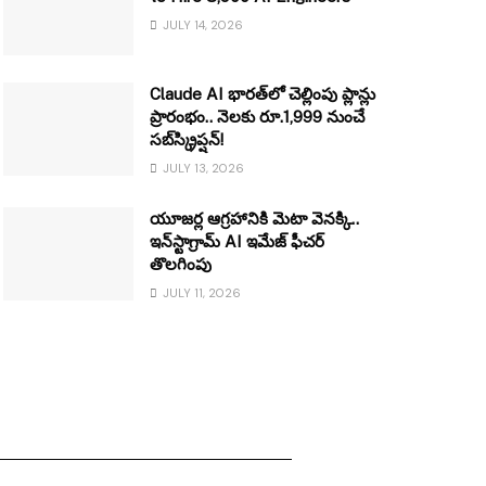
JULY 14, 2026
Claude AI భారత్‌లో చెల్లింపు ప్లాన్లు
ప్రారంభం.. నెలకు రూ.1,999 నుంచే
సబ్‌స్క్రిప్షన్!
JULY 13, 2026
యూజర్ల ఆగ్రహానికి మెటా వెనక్కి..
ఇన్‌స్టాగ్రామ్ AI ఇమేజ్ ఫీచర్
తొలగింపు
JULY 11, 2026