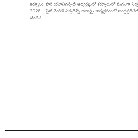
కర్నూలు: హరి యూనివర్సిటీ ఆధ్వర్యంలో కర్నూలులో ఘనంగా నిర
2026 – స్టేట్ మెరిట్ ఎక్సలెన్స్ అవార్డ్స్ కార్యక్రమంలో ఆంధ్రప్రదేశ్‌
చెందిన ...