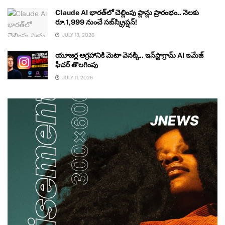
Claude AI భారత్‌లో చెల్లింపు ప్లాన్లు ప్రారంభం.. నెలకు
రూ.1,999 నుంచే సబ్‌స్క్రిప్షన్!
JULY 13, 2026
యూజర్ల ఆగ్రహానికి మెటా వెనక్కి.. ఇన్‌స్టాగ్రామ్ AI ఇమేజ్
ఫీచర్ తొలగింపు
JULY 11, 2026