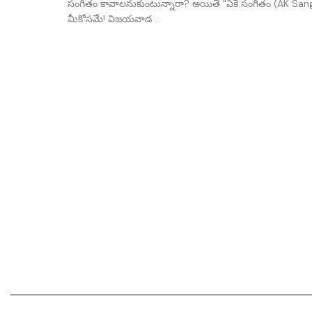
సంగీతం కావాలనుకుంటున్నారా? అయితే "ఏకే సంగీతం (AK Sa
మీకోసమే! విజయవాడ ...