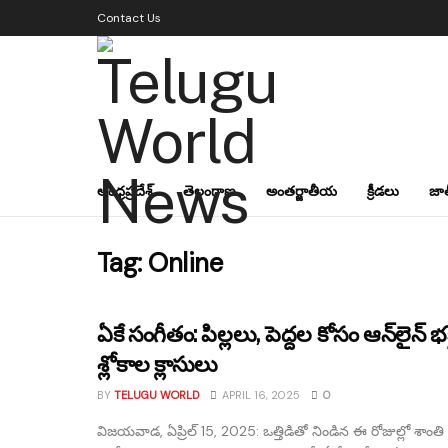
Contact Us
ఆంధ్రప్రదేశ్
తెలంగాణ
అంతర్జాతీయ
క్రీడలు
జా
Tag:
Online
ఏకే సంగీతం: పిల్లలు, పెద్దల కోసం ఆన్‌లైన్ భక
శ్లోకాల క్లాసులు
BY
TELUGU WORLD
APRIL 16, 2025
0
విజయవాడ, ఏప్రిల్ 15, 2025: ఒత్తిడితో నిండిన ఈ రోజుల్లో శాంతి 