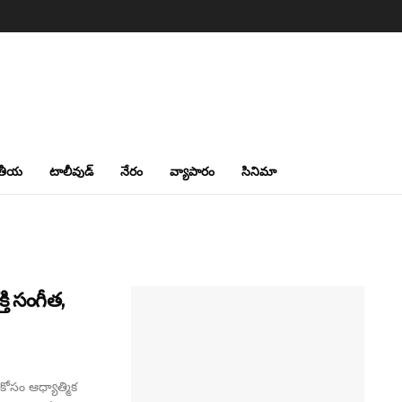
తీయ
టాలీవుడ్
నేరం
వ్యాపారం
సినిమా
్తి సంగీత,
కోసం ఆధ్యాత్మిక