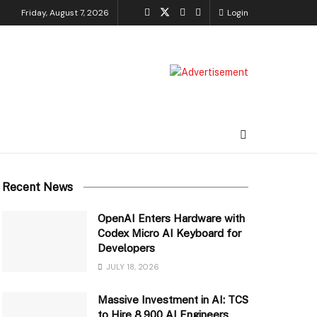
Friday, August 7, 2026
Login
Recent News
OpenAI Enters Hardware with
Codex Micro AI Keyboard for
Developers
JULY 18, 2026
Massive Investment in AI: TCS
to Hire 8,900 AI Engineers