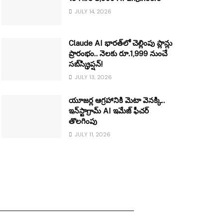
JULY 14, 2026
Claude AI భారత్‌లో చెల్లింపు ప్లాన్లు
ప్రారంభం.. నెలకు రూ.1,999 నుంచే
సబ్‌స్క్రిప్షన్!
JULY 13, 2026
యూజర్ల ఆగ్రహానికి మెటా వెనక్కి..
ఇన్‌స్టాగ్రామ్ AI ఇమేజ్ ఫీచర్
తొలగింపు
JULY 11, 2026