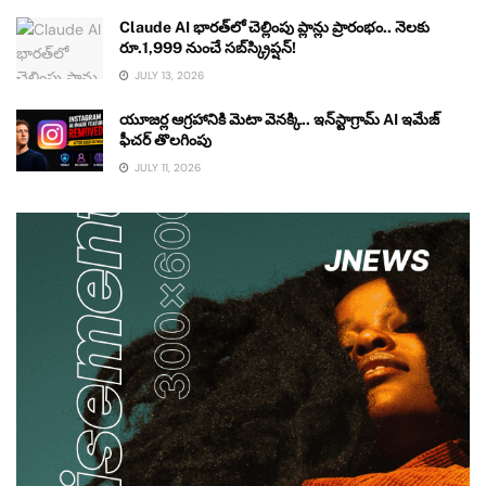
Claude AI భారత్‌లో చెల్లింపు ప్లాన్లు ప్రారంభం.. నెలకు
రూ.1,999 నుంచే సబ్‌స్క్రిప్షన్!
JULY 13, 2026
యూజర్ల ఆగ్రహానికి మెటా వెనక్కి.. ఇన్‌స్టాగ్రామ్ AI ఇమేజ్
ఫీచర్ తొలగింపు
JULY 11, 2026