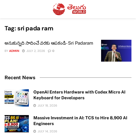
Tag:
sri pada ram
అనుకున్నది సాదించే వరకు ఆపకండి- Sri Padaram
BY
ADMIN
JULY 2, 2026
0
Recent News
OpenAI Enters Hardware with Codex Micro AI
Keyboard for Developers
JULY 18, 2026
Massive Investment in AI: TCS to Hire 8,900 AI
Engineers
JULY 14, 2026