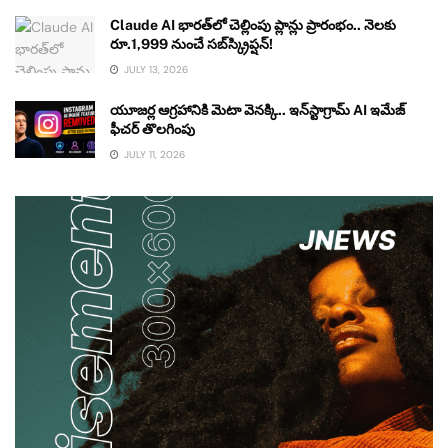
Claude AI భారత్‌లో చెల్లింపు ప్లాన్లు ప్రారంభం.. నెలకు
రూ.1,999 నుంచే సబ్‌స్క్రిప్షన్!
JULY 13, 2026
యూజర్ల ఆగ్రహానికి మెటా వెనక్కి.. ఇన్‌స్టాగ్రామ్ AI ఇమేజ్
ఫీచర్ తొలగింపు
JULY 11, 2026