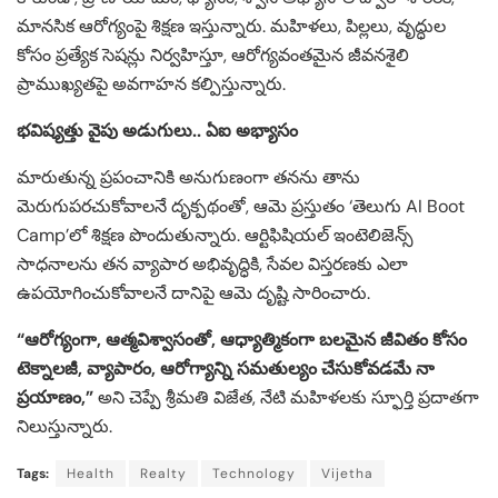
మానసిక ఆరోగ్యంపై శిక్షణ ఇస్తున్నారు. మహిళలు, పిల్లలు, వృద్ధుల
కోసం ప్రత్యేక సెషన్లు నిర్వహిస్తూ, ఆరోగ్యవంతమైన జీవనశైలి
ప్రాముఖ్యతపై అవగాహన కల్పిస్తున్నారు.
భవిష్యత్తు వైపు అడుగులు.. ఏఐ అభ్యాసం
మారుతున్న ప్రపంచానికి అనుగుణంగా తనను తాను
మెరుగుపరచుకోవాలనే దృక్పథంతో, ఆమె ప్రస్తుతం ‘తెలుగు AI Boot
Camp’లో శిక్షణ పొందుతున్నారు. ఆర్టిఫిషియల్ ఇంటెలిజెన్స్
సాధనాలను తన వ్యాపార అభివృద్ధికి, సేవల విస్తరణకు ఎలా
ఉపయోగించుకోవాలనే దానిపై ఆమె దృష్టి సారించారు.
“ఆరోగ్యంగా, ఆత్మవిశ్వాసంతో, ఆధ్యాత్మికంగా బలమైన జీవితం కోసం
టెక్నాలజీ, వ్యాపారం, ఆరోగ్యాన్ని సమతుల్యం చేసుకోవడమే నా
ప్రయాణం,”
అని చెప్పే శ్రీమతి విజేత, నేటి మహిళలకు స్ఫూర్తి ప్రదాతగా
నిలుస్తున్నారు.
Tags:
Health
Realty
Technology
Vijetha