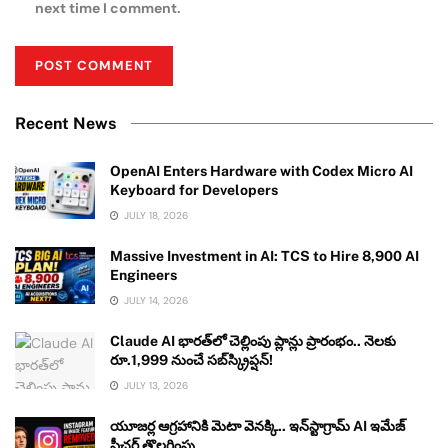
next time I comment.
Recent News
OpenAI Enters Hardware with Codex Micro AI
Keyboard for Developers
JULY 18, 2026
Massive Investment in AI: TCS to Hire 8,900 AI
Engineers
JULY 14, 2026
Claude AI భారత్‌లో చెల్లింపు ప్లాన్లు ప్రారంభం.. నెలకు
రూ.1,999 నుంచే సబ్‌స్క్రిప్షన్!
JULY 13, 2026
యూజర్ల ఆగ్రహానికి మెటా వెనక్కి.. ఇన్‌స్టాగ్రామ్ AI ఇమేజ్
ఫీచర్ తొలగింపు