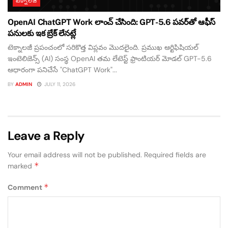
టెక్నాలజీ
OpenAI ChatGPT Work లాంచ్ చేసింది: GPT-5.6 పవర్‌తో ఆఫీస్
పనులకు ఇక బ్రేక్ లేనట్లే
టెక్నాలజీ ప్రపంచంలో సరికొత్త విప్లవం మొదలైంది. ప్రముఖ ఆర్టిఫిషియల్
ఇంటెలిజెన్స్ (AI) సంస్థ OpenAI తమ లేటెస్ట్ ఫ్రాంటియర్ మోడల్ GPT-5.6
ఆధారంగా పనిచేసే "ChatGPT Work"...
BY
ADMIN
JULY 11, 2026
Leave a Reply
Your email address will not be published.
Required fields are
*
marked
*
Comment