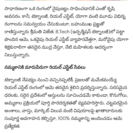
సాధారణంగా ఒక రంగంలో నైపుణ్యం సాధించడానికే ఎంతో కృషి
అవసరం. కానీ, టెక్నాలజీ, రియల్ ఎస్టేట్, యోగా వంటి మూడు విభిన్న
రంగాలను సమన్వయం చేసుకుంటూ, బహుముఖ ప్రజ్ఞతో
రాణిస్తున్నారు శ్రీమతి విజేత. B.Tech (ఇన్ఫర్మేషన్ టెక్నాలజీ)లో పట్టా
పొందిన ఆమె, ఒకవైపు రియల్ ఎస్టేట్ వ్యాపారవేత్తగా, మరోవైపు యోగా
శిక్షకురాలిగా తనదైన ముద్ర వేస్తూ, నేటి మహిళలకు ఆదర్శంగా
నిలుస్తున్నారు.
నమ్మకానికి మారుపేరుగా రియల్ ఎస్టేట్ సేవలు
టెక్నాలజీ నేపథ్యం నుంచి వచ్చినప్పటికీ, ప్రజలతో మమేకమయ్యే
రియల్ ఎస్టేట్ రంగంలో ఆమె తనదైన శైలిని ప్రదర్శిస్తున్నారు. సరసమైన
ధరలకు, సరైన ప్రదేశంలో ఆస్తులను సూచించడమే కాకుండా, కొనుగోలు,
అమ్మకాల ప్రక్రియలో పూర్తి పారదర్శకతతో వ్యవహరిస్తారు. చట్టపరమైన
అంశాలు, వాస్తు, మార్కెట్ విలువ వంటి విషయాలపై ఖాతాదారులకు
సంపూర్ణ అవగాహన కల్పిస్తూ, 100% నమ్మకాన్ని అందించడం ఆమె
ప్రత్యేకత.