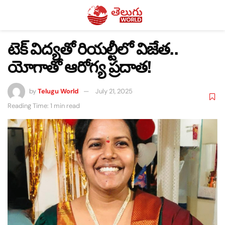
టెక్ విద్యతో రియల్టీలో విజేత..
యోగాతో ఆరోగ్య ప్రదాత!
by
Telugu World
July 21, 2025
Reading Time: 1 min read