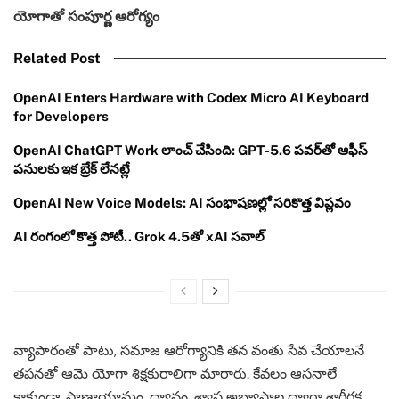
యోగాతో సంపూర్ణ ఆరోగ్యం
Related Post
OpenAI Enters Hardware with Codex Micro AI Keyboard
for Developers
OpenAI ChatGPT Work లాంచ్ చేసింది: GPT-5.6 పవర్‌తో ఆఫీస్
పనులకు ఇక బ్రేక్ లేనట్లే
OpenAI New Voice Models: AI సంభాషణల్లో సరికొత్త విప్లవం
AI రంగంలో కొత్త పోటీ.. Grok 4.5తో xAI సవాల్
వ్యాపారంతో పాటు, సమాజ ఆరోగ్యానికి తన వంతు సేవ చేయాలనే
తపనతో ఆమె యోగా శిక్షకురాలిగా మారారు. కేవలం ఆసనాలే
కాకుండా, ప్రాణాయామం, ధ్యానం, శ్వాస అభ్యాసాల ద్వారా శారీరక,