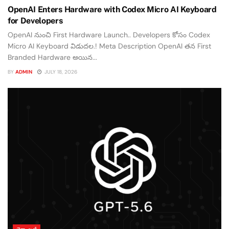
OpenAI Enters Hardware with Codex Micro AI Keyboard
for Developers
OpenAI నుంచి First Hardware Launch.. Developers కోసం Codex
Micro AI Keyboard విడుదల.! Meta Description OpenAI తన First
Branded Hardware అయిన...
BY
ADMIN
JULY 18, 2026