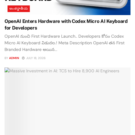
అంతర్జాతీయ
OpenAI Enters Hardware with Codex Micro AI Keyboard
for Developers
OpenAI నుంచి First Hardware Launch.. Developers కోసం Codex
Micro AI Keyboard విడుదల.! Meta Description OpenAI తన First
Branded Hardware అయిన...
BY
ADMIN
JULY 18, 2026