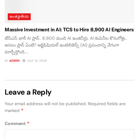
అంతర్జాతీయ
Massive Investment in AI: TCS to Hire 8,900 AI Engineers
టీసీఎస్ భారీ AI ప్లాన్.. 8,900 మంది AI ఇంజినీర్లు, AI కంపెనీల కొనుగోళ్లు..
అసలు ప్లాన్ ఏంటి? ఆర్టిఫిషియల్ ఇంటెలిజెన్స్ (AI) ప్రపంచాన్ని వేగంగా
మార్చేస్తోంది....
BY
ADMIN
JULY 14, 2026
Leave a Reply
Your email address will not be published.
Required fields are
*
marked
*
Comment