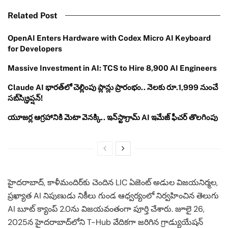
Related Post
OpenAI Enters Hardware with Codex Micro AI Keyboard
for Developers
Massive Investment in AI: TCS to Hire 8,900 AI Engineers
Claude AI భారత్‌లో చెల్లింపు ప్లాన్లు ప్రారంభం.. నెలకు రూ.1,999 నుంచే
సబ్‌స్క్రిప్షన్!
యూజర్ల ఆగ్రహానికి మెటా వెనక్కి.. ఇన్‌స్టాగ్రామ్ AI ఇమేజ్ ఫీచర్ తొలగింపు
హైదరాబాద్, కాళీమందిర్‌కు చెందిన LIC ఏజెంట్ అడుల విజయనిర్మల,
ప్రఖ్యాత AI నిపుణుడు నికీలు గుండ ఆధ్వర్యంలో నిర్వహించిన తెలుగు
AI బూట్ క్యాంప్ 2.0ను విజయవంతంగా పూర్తి చేశారు. జూలై 26,
2025న హైదరాబాద్‌లోని T-Hub వేదికగా జరిగిన గ్రాడ్యుయేషన్