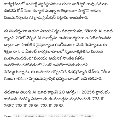
కార్యక్రమంలో ఇంపాక్ట్ వ్యవస్థాపకులు గంపా నాగేశ్వర్ రావు ప్రముఖ
బిజినెస్ కోచ్ వేణు కళ్యాణ్ ముఖ్య అతిథులుగా పాల్గొని అడుల
విజయనిర్మలకు AI గ్రాడ్యుయేషన్ పట్టాను అందజేశారు.
ఈ సందర్భంగా అడుల విజయనిర్మల మాట్లాడుతూ, “తెలుగు AI బూట్
క్యాంప్ 2.0లో నేర్పిన AI టూల్స్‌ను ఆచరణాత్మకంగా ఉపయోగించడం
ద్వారా నా సాంకేతిక నైపుణ్యాలు గణనీయంగా మెరుగయ్యాయి. ఈ
శిక్షణ నా LIC ఏజెంట్ కార్యకలాపాలలో సృజనాత్మకతను మరింత
పెంపొందించడంలో మరియు ఆధునిక సాంకేతికతను
ఉపయోగించుకోవడంలో ఎంతో ఉపయోగపడుతుందని
నమ్ముతున్నాను. ఈ అవకాశం కల్పించిన డిజిప్రెన్యూర్ టీమ్‌కు, నికీలు
గుండ గారికి నా హృదయపూర్వక ధన్యవాదాలు!” అని తెలిపారు.
తరువాతి తెలుగు AI బూట్ క్యాంప్ 2.0 ఆగస్టు 11, 2025న ప్రారంభం
కానుంది. మరిన్ని వివరాలకు ఈ నంబర్లను సంప్రదించండి: 733 111
2687, 733 111 2686, 733 111 2688.
Tags:
AI
Graduation
Nikeelu Gunda
T-hub