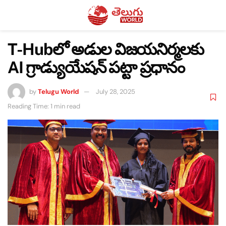
T-Hubలో అడుల విజయనిర్మలకు
AI గ్రాడ్యుయేషన్ పట్టా ప్రధానం
by
Telugu World
July 28, 2025
Reading Time: 1 min read