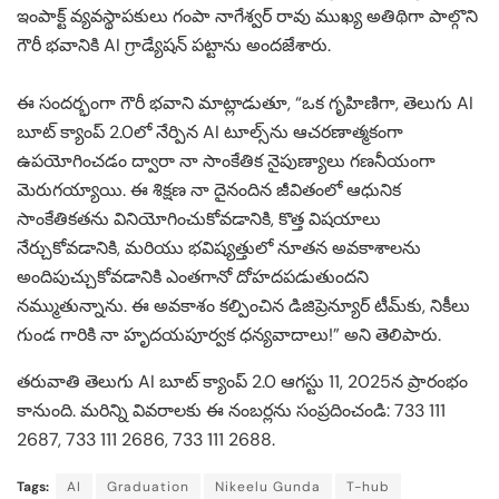
ఇంపాక్ట్ వ్యవస్థాపకులు గంపా నాగేశ్వర్ రావు ముఖ్య అతిథిగా పాల్గొని
గౌరీ భవానికి AI గ్రాడ్యేషన్ పట్టాను అందజేశారు.
ఈ సందర్భంగా గౌరీ భవాని మాట్లాడుతూ, “ఒక గృహిణిగా, తెలుగు AI
బూట్ క్యాంప్ 2.0లో నేర్పిన AI టూల్స్‌ను ఆచరణాత్మకంగా
ఉపయోగించడం ద్వారా నా సాంకేతిక నైపుణ్యాలు గణనీయంగా
మెరుగయ్యాయి. ఈ శిక్షణ నా దైనందిన జీవితంలో ఆధునిక
సాంకేతికతను వినియోగించుకోవడానికి, కొత్త విషయాలు
నేర్చుకోవడానికి, మరియు భవిష్యత్తులో నూతన అవకాశాలను
అందిపుచ్చుకోవడానికి ఎంతగానో దోహదపడుతుందని
నమ్ముతున్నాను. ఈ అవకాశం కల్పించిన డిజిప్రెన్యూర్ టీమ్‌కు, నికీలు
గుండ గారికి నా హృదయపూర్వక ధన్యవాదాలు!” అని తెలిపారు.
తరువాతి తెలుగు AI బూట్ క్యాంప్ 2.0 ఆగస్టు 11, 2025న ప్రారంభం
కానుంది. మరిన్ని వివరాలకు ఈ నంబర్లను సంప్రదించండి: 733 111
2687, 733 111 2686, 733 111 2688.
Tags:
AI
Graduation
Nikeelu Gunda
T-hub