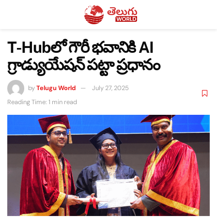
T-Hubలో గౌరీ భవానికి AI
గ్రాడ్యుయేషన్ పట్టా ప్రధానం
by
Telugu World
July 27, 2025
Reading Time: 1 min read