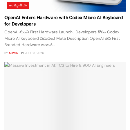
అంతర్జాతీయ
OpenAI Enters Hardware with Codex Micro AI Keyboard
for Developers
OpenAI నుంచి First Hardware Launch.. Developers కోసం Codex
Micro AI Keyboard విడుదల.! Meta Description OpenAI తన First
Branded Hardware అయిన...
BY
ADMIN
JULY 18, 2026