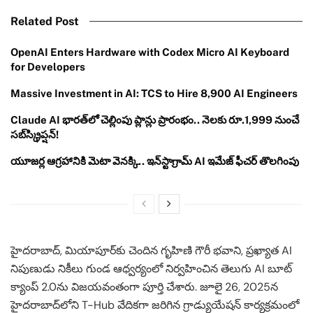
Related Post
OpenAI Enters Hardware with Codex Micro AI Keyboard
for Developers
Massive Investment in AI: TCS to Hire 8,900 AI Engineers
Claude AI భారత్‌లో చెల్లింపు ప్లాన్లు ప్రారంభం.. నెలకు రూ.1,999 నుంచే
సబ్‌స్క్రిప్షన్!
యూజర్ల ఆగ్రహానికి మెటా వెనక్కి.. ఇన్‌స్టాగ్రామ్ AI ఇమేజ్ ఫీచర్ తొలగింపు
హైదరాబాద్, మియాపూర్‌కు చెందిన గృహిణి గౌరీ భవాని, ప్రఖ్యాత AI
నిపుణుడు నికీలు గుండ ఆధ్వర్యంలో నిర్వహించిన తెలుగు AI బూట్
క్యాంప్ 2.0ను విజయవంతంగా పూర్తి చేశారు. జూలై 26, 2025న
హైదరాబాద్‌లోని T-Hub వేదికగా జరిగిన గ్రాడ్యుయేషన్ కార్యక్రమంలో