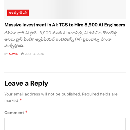
అంతర్జాతీయ
Massive Investment in AI: TCS to Hire 8,900 AI Engineers
టీసీఎస్ భారీ AI ప్లాన్.. 8,900 మంది AI ఇంజినీర్లు, AI కంపెనీల కొనుగోళ్లు..
అసలు ప్లాన్ ఏంటి? ఆర్టిఫిషియల్ ఇంటెలిజెన్స్ (AI) ప్రపంచాన్ని వేగంగా
మార్చేస్తోంది....
BY
ADMIN
JULY 14, 2026
Leave a Reply
Your email address will not be published.
Required fields are
*
marked
*
Comment