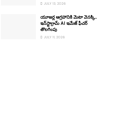
JULY 13, 2026
యూజర్ల ఆగ్రహానికి మెటా వెనక్కి..
ఇన్‌స్టాగ్రామ్ AI ఇమేజ్ ఫీచర్
తొలగింపు
JULY 11, 2026