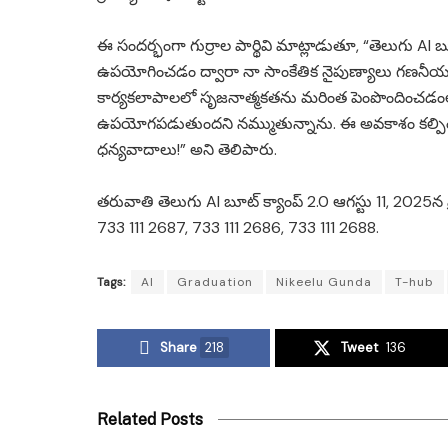
ఈ సందర్భంగా గుర్రాల పార్థివి మాట్లాడుతూ, “తెలుగు AI బ
ఉపయోగించడం ద్వారా నా సాంకేతిక నైపుణ్యాలు గణనీయంగా
కార్యకలాపాలలో సృజనాత్మకతను మరింత పెంపొందించడ
ఉపయోగపడుతుందని నమ్ముతున్నాను. ఈ అవకాశం కల్పించిన 
ధన్యవాదాలు!” అని తెలిపారు.
తరువాతి తెలుగు AI బూట్ క్యాంప్ 2.0 ఆగస్టు 11, 2025న 
733 111 2687, 733 111 2686, 733 111 2688.
Tags:
AI
Graduation
Nikeelu Gunda
T-hub
Share
218
Tweet
136
Related Posts