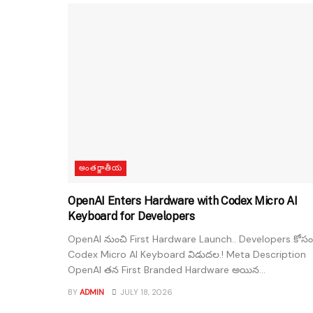
అంతర్జాతీయ
OpenAI Enters Hardware with Codex Micro AI
Keyboard for Developers
OpenAI నుంచి First Hardware Launch.. Developers కోసం
Codex Micro AI Keyboard విడుదల.! Meta Description
OpenAI తన First Branded Hardware అయిన...
BY
ADMIN
JULY 18, 2026