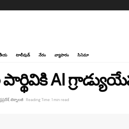
తీయ
టాలీవుడ్
నేరం
వ్యాపారం
సినిమా
ార్థివికి AI గ్రాడ్యుయ
రప్రదేశ్
,
టెక్నాలజీ
Reading Time: 1 min read