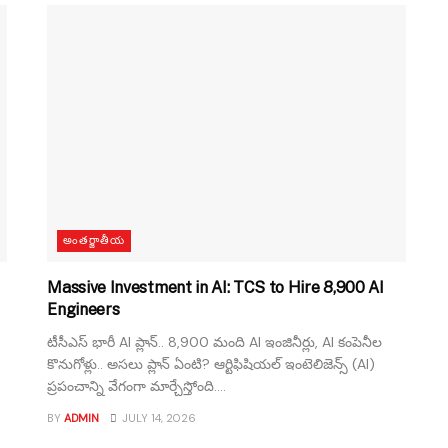
అంతర్జాతీయ
Massive Investment in AI: TCS to Hire 8,900 AI
Engineers
టీసీఎస్ భారీ AI ప్లాన్.. 8,900 మంది AI ఇంజినీర్లు, AI కంపెనీల
కొనుగోళ్లు.. అసలు ప్లాన్ ఏంటి? ఆర్టిఫిషియల్ ఇంటెలిజెన్స్ (AI)
ప్రపంచాన్ని వేగంగా మార్చేస్తోంది....
BY
ADMIN
JULY 14, 2026