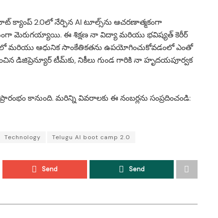
ూట్ క్యాంప్ 2.0లో నేర్పిన AI టూల్స్‌ను ఆచరణాత్మకంగా
 మెరుగయ్యాయి. ఈ శిక్షణ నా విద్యా మరియు భవిష్యత్ కెరీర్
ంలో మరియు ఆధునిక సాంకేతికతను ఉపయోగించుకోవడంలో ఎంతో
డిజిప్రెన్యూర్ టీమ్‌కు, నికీలు గుండ గారికి నా హృదయపూర్వక
ప్రారంభం కానుంది. మరిన్ని వివరాలకు ఈ నంబర్లను సంప్రదించండి:
Technology
Telugu AI boot camp 2.0
Send
Send