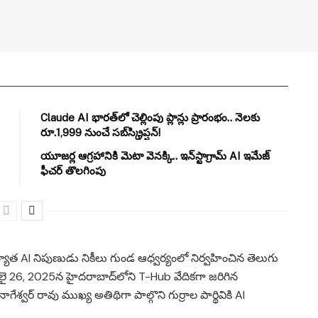
Claude AI భారత్‌లో చెల్లింపు ప్లాన్లు ప్రారంభం.. నెలకు
రూ.1,999 నుంచే సబ్‌స్క్రిప్షన్!
యూజర్ల ఆగ్రహానికి మెటా వెనక్కి.. ఇన్‌స్టాగ్రామ్ AI ఇమేజ్
ఫీచర్ తొలగింపు
 ప్రఖ్యాత AI నిపుణుడు నికీలు గుండ ఆధ్వర్యంలో నిర్వహించిన తెలుగు
లై 26, 2025న హైదరాబాద్‌లోని T-Hub వేదికగా జరిగిన
గేశ్వర్ రావు ముఖ్య అతిథిగా పాల్గొని గుర్రాల పార్థివికి AI