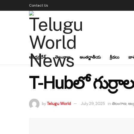
Contact Us
ఆంధ్రప్రదేశ్
తెలంగాణ
అంతర్జాతీయ
క్రీడలు
జా
T-Hubలో గుర్రాల ప
by
Telugu World
July 29, 2025
in
తెలంగాణ
,
ఆంధ్