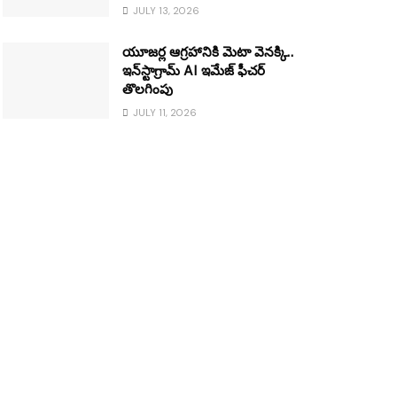
JULY 13, 2026
యూజర్ల ఆగ్రహానికి మెటా వెనక్కి..
ఇన్‌స్టాగ్రామ్ AI ఇమేజ్ ఫీచర్
తొలగింపు
JULY 11, 2026