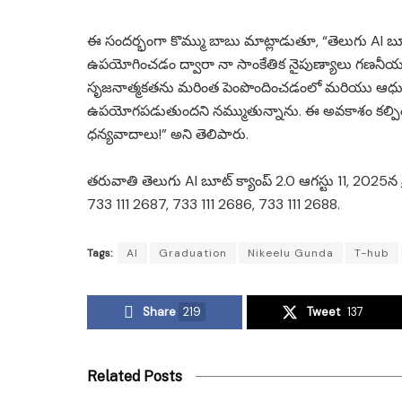
ఈ సందర్భంగా కొమ్ము బాబు మాట్లాడుతూ, “తెలుగు AI బూట్
ఉపయోగించడం ద్వారా నా సాంకేతిక నైపుణ్యాలు గణనీయం
సృజనాత్మకతను మరింత పెంపొందించడంలో మరియు ఆధు
ఉపయోగపడుతుందని నమ్ముతున్నాను. ఈ అవకాశం కల్పించిన 
ధన్యవాదాలు!” అని తెలిపారు.
తరువాతి తెలుగు AI బూట్ క్యాంప్ 2.0 ఆగస్టు 11, 2025న 
733 111 2687, 733 111 2686, 733 111 2688.
Tags:
AI
Graduation
Nikeelu Gunda
T-hub
Share
219
Tweet
137
Related Posts