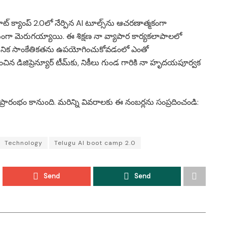
 క్యాంప్ 2.0లో నేర్పిన AI టూల్స్‌ను ఆచరణాత్మకంగా
గా మెరుగయ్యాయి. ఈ శిక్షణ నా వ్యాపార కార్యకలాపాలలో
నిక సాంకేతికతను ఉపయోగించుకోవడంలో ఎంతో
డిజిప్రెన్యూర్ టీమ్‌కు, నికీలు గుండ గారికి నా హృదయపూర్వక
ప్రారంభం కానుంది. మరిన్ని వివరాలకు ఈ నంబర్లను సంప్రదించండి:
Technology
Telugu AI boot camp 2.0
Send
Send