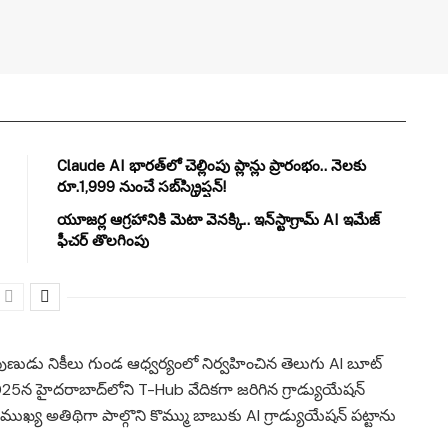
Claude AI భారత్‌లో చెల్లింపు ప్లాన్లు ప్రారంభం.. నెలకు
రూ.1,999 నుంచే సబ్‌స్క్రిప్షన్!
యూజర్ల ఆగ్రహానికి మెటా వెనక్కి.. ఇన్‌స్టాగ్రామ్ AI ఇమేజ్
ఫీచర్ తొలగింపు
 నిపుణుడు నికీలు గుండ ఆధ్వర్యంలో నిర్వహించిన తెలుగు AI బూట్
025న హైదరాబాద్‌లోని T-Hub వేదికగా జరిగిన గ్రాడ్యుయేషన్
ు ముఖ్య అతిథిగా పాల్గొని కొమ్ము బాబుకు AI గ్రాడ్యుయేషన్ పట్టాను