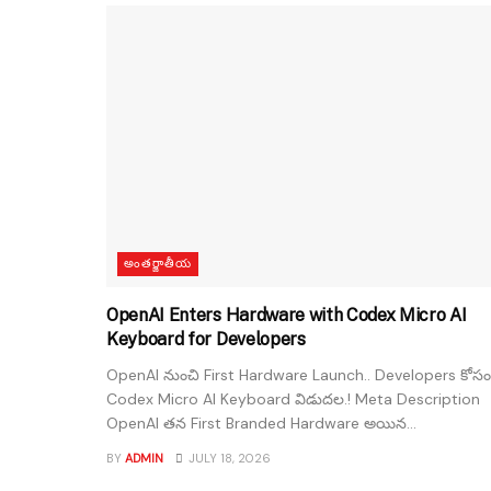
అంతర్జాతీయ
OpenAI Enters Hardware with Codex Micro AI
Keyboard for Developers
OpenAI నుంచి First Hardware Launch.. Developers కోసం
Codex Micro AI Keyboard విడుదల.! Meta Description
OpenAI తన First Branded Hardware అయిన...
BY
ADMIN
JULY 18, 2026