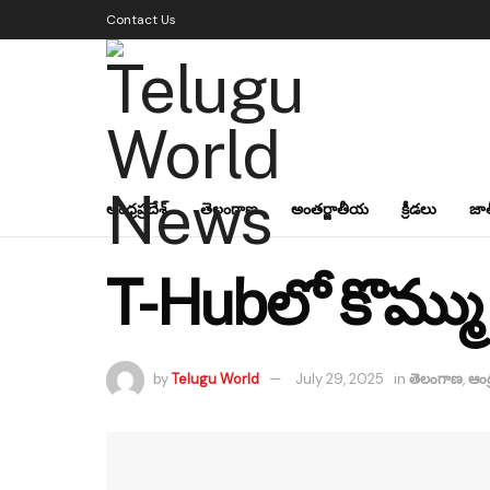
Contact Us
ఆంధ్రప్రదేశ్
తెలంగాణ
అంతర్జాతీయ
క్రీడలు
జా
T-Hubలో కొమ్ము 
by
Telugu World
July 29, 2025
in
తెలంగాణ
,
ఆంధ్