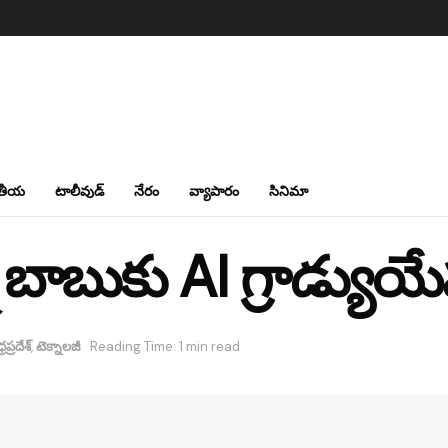
తీయ
టాలీవుడ్
నేరం
వ్యాపారం
సినిమా
బాబుకు AI గ్రాడ్యుయేష
రప్రదేశ్
,
టెక్నాలజీ
Reading Time: 1 min read