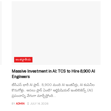
అంతర్జాతీయ
Massive Investment in AI: TCS to Hire 8,900 AI
Engineers
టీసీఎస్ భారీ AI ప్లాన్.. 8,900 మంది AI ఇంజినీర్లు, AI కంపెనీల
కొనుగోళ్లు.. అసలు ప్లాన్ ఏంటి? ఆర్టిఫిషియల్ ఇంటెలిజెన్స్ (AI)
ప్రపంచాన్ని వేగంగా మార్చేస్తోంది....
BY
ADMIN
JULY 14, 2026