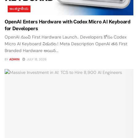
అంతర్జాతీయ
OpenAI Enters Hardware with Codex Micro AI Keyboard
for Developers
OpenAI నుంచి First Hardware Launch.. Developers కోసం Codex
Micro AI Keyboard విడుదల.! Meta Description OpenAI తన First
Branded Hardware అయిన...
BY
ADMIN
JULY 18, 2026