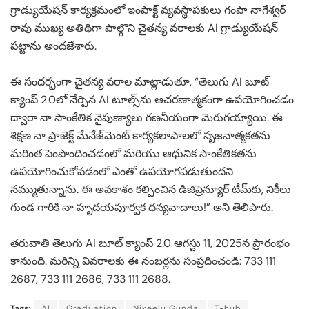
గ్రాడ్యుయేషన్ కార్యక్రమంలో ఇంపాక్ట్ వ్యవస్థాపకులు గంపా నాగేశ్వర్
రావు ముఖ్య అతిథిగా పాల్గొని చైతన్య వరాలకు AI గ్రాడ్యుయేషన్
పట్టాను అందజేశారు.
ఈ సందర్భంగా చైతన్య వరాల మాట్లాడుతూ, “తెలుగు AI బూట్
క్యాంప్ 2.0లో నేర్పిన AI టూల్స్‌ను ఆచరణాత్మకంగా ఉపయోగించడం
ద్వారా నా సాంకేతిక నైపుణ్యాలు గణనీయంగా మెరుగయ్యాయి. ఈ
శిక్షణ నా ప్రాజెక్ట్ మేనేజ్‌మెంట్ కార్యకలాపాలలో సృజనాత్మకతను
మరింత పెంపొందించడంలో మరియు ఆధునిక సాంకేతికతను
ఉపయోగించుకోవడంలో ఎంతో ఉపయోగపడుతుందని
నమ్ముతున్నాను. ఈ అవకాశం కల్పించిన డిజిప్రెన్యూర్ టీమ్‌కు, నికీలు
గుండ గారికి నా హృదయపూర్వక ధన్యవాదాలు!” అని తెలిపారు.
తరువాతి తెలుగు AI బూట్ క్యాంప్ 2.0 ఆగస్టు 11, 2025న ప్రారంభం
కానుంది. మరిన్ని వివరాలకు ఈ నంబర్లను సంప్రదించండి: 733 111
2687, 733 111 2686, 733 111 2688.
Tags:
AI
Graduation
Nikeelu Gunda
T-hub