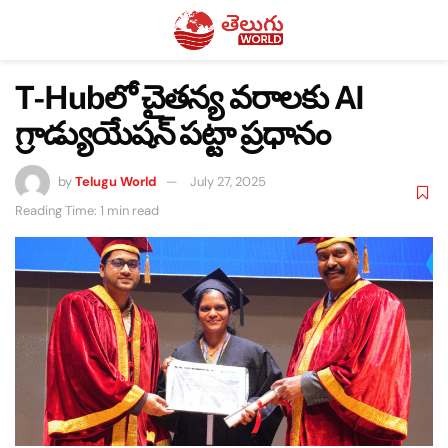
T-Hubలో చైతన్య వరాలకు AI
గ్రాడ్యుయేషన్ పట్టా ప్రధానం
by
Telugu World
July 27, 2025
Reading Time: 1 min read