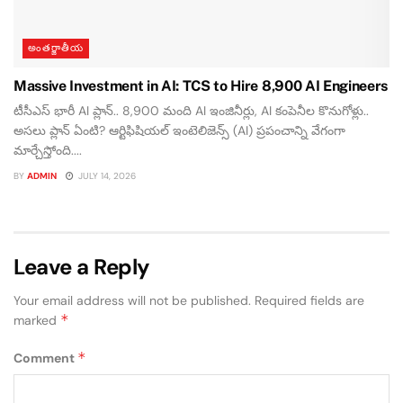
అంతర్జాతీయ
Massive Investment in AI: TCS to Hire 8,900 AI Engineers
టీసీఎస్ భారీ AI ప్లాన్.. 8,900 మంది AI ఇంజినీర్లు, AI కంపెనీల కొనుగోళ్లు..
అసలు ప్లాన్ ఏంటి? ఆర్టిఫిషియల్ ఇంటెలిజెన్స్ (AI) ప్రపంచాన్ని వేగంగా
మార్చేస్తోంది....
BY
ADMIN
JULY 14, 2026
Leave a Reply
Your email address will not be published.
Required fields are
*
marked
*
Comment