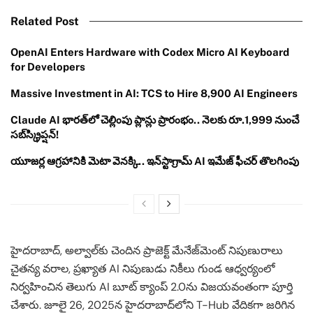
Related Post
OpenAI Enters Hardware with Codex Micro AI Keyboard
for Developers
Massive Investment in AI: TCS to Hire 8,900 AI Engineers
Claude AI భారత్‌లో చెల్లింపు ప్లాన్లు ప్రారంభం.. నెలకు రూ.1,999 నుంచే
సబ్‌స్క్రిప్షన్!
యూజర్ల ఆగ్రహానికి మెటా వెనక్కి.. ఇన్‌స్టాగ్రామ్ AI ఇమేజ్ ఫీచర్ తొలగింపు
హైదరాబాద్, అల్వాల్‌కు చెందిన ప్రాజెక్ట్ మేనేజ్‌మెంట్ నిపుణురాలు
చైతన్య వరాల, ప్రఖ్యాత AI నిపుణుడు నికీలు గుండ ఆధ్వర్యంలో
నిర్వహించిన తెలుగు AI బూట్ క్యాంప్ 2.0ను విజయవంతంగా పూర్తి
చేశారు. జూలై 26, 2025న హైదరాబాద్‌లోని T-Hub వేదికగా జరిగిన