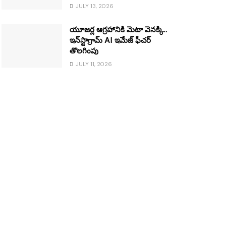
JULY 13, 2026
యూజర్ల ఆగ్రహానికి మెటా వెనక్కి..
ఇన్‌స్టాగ్రామ్ AI ఇమేజ్ ఫీచర్
తొలగింపు
JULY 11, 2026