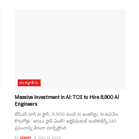
అంతర్జాతీయ
Massive Investment in AI: TCS to Hire 8,900 AI
Engineers
టీసీఎస్ భారీ AI ప్లాన్.. 8,900 మంది AI ఇంజినీర్లు, AI కంపెనీల
కొనుగోళ్లు.. అసలు ప్లాన్ ఏంటి? ఆర్టిఫిషియల్ ఇంటెలిజెన్స్ (AI)
ప్రపంచాన్ని వేగంగా మార్చేస్తోంది....
BY
ADMIN
JULY 14, 2026