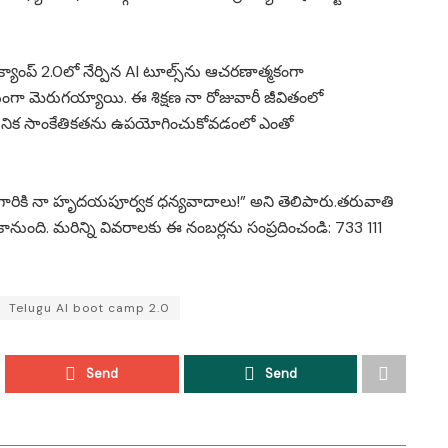
యాంప్ 2.0లో నేర్పిన AI టూల్స్‌ను ఆచరణాత్మకంగా
గా మెరుగయ్యాయి. ఈ శిక్షణ నా రోజువారీ జీవితంలో
నిక సాంకేతికతను ఉపయోగించుకోవడంలో ఎంతో
ుండ గారికి నా హృదయపూర్వక ధన్యవాదాలు!” అని తెలిపారు.తరువాతి
కానుంది. మరిన్ని వివరాలకు ఈ నంబర్లను సంప్రదించండి: 733 111
Telugu AI boot camp 2.0
Send
Send