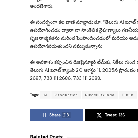
అందజేశారు.
ఈ సందర్భంగా కల వాణి మాట్లాడుతూ, “తెలుగు AI బూట్ క్
ఉపయోగించడం ద్వారా నా సాంకేతిక నైపుణ్యాలు గణనీయం
సృజనాత్మకతను మరింత పెంపొందించడంలో మరియు ఆధు
ఉపయోగపడుతుందని నమ్ముతున్నాను.
ఈ అవకాశం కల్పించిన డిజిప్రెన్యూర్ టీమ్‌కు, నికీలు గ
తెలుగు AI బూట్ క్యాంప్ 2.0 ఆగస్టు 11, 2025న ప్రారంభం 
2687, 733 111 2686, 733 111 2688.
Tags:
AI
Graduation
Nikeelu Gunda
T-hub
Share
218
Tweet
136
Related Posts