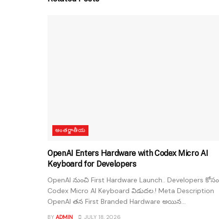
అంతర్జాతీయ
OpenAI Enters Hardware with Codex Micro AI
Keyboard for Developers
OpenAI నుంచి First Hardware Launch.. Developers కోసం
Codex Micro AI Keyboard విడుదల.! Meta Description
OpenAI తన First Branded Hardware అయిన...
BY
ADMIN
JULY 18, 2026