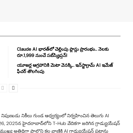
Claude AI భారత్‌లో చెల్లింపు ప్లాన్లు ప్రారంభం.. నెలకు
రూ.1,999 నుంచే సబ్‌స్క్రిప్షన్!
యూజర్ల ఆగ్రహానికి మెటా వెనక్కి.. ఇన్‌స్టాగ్రామ్ AI ఇమేజ్
ఫీచర్ తొలగింపు
I నిపుణుడు నికీలు గుండ ఆధ్వర్యంలో నిర్వహించిన తెలుగు AI
26, 2025న హైదరాబాద్‌లోని T-Hub వేదికగా జరిగిన గ్రాడ్యుయేషన్
 ముఖ్య అతిథిగా పాల్గొని కల వాణికి AI గ్రాడ్యుయేషన్ పట్టాను