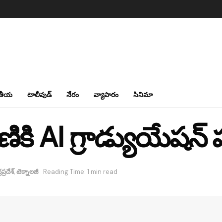
తీయ
టాలీవుడ్
నేరం
వ్యాపారం
సినిమా
ి AI గ్రాడ్యుయేషన్ ప
ప్రదేశ్
,
టెక్నాలజీ
Reading Time: 1 min read