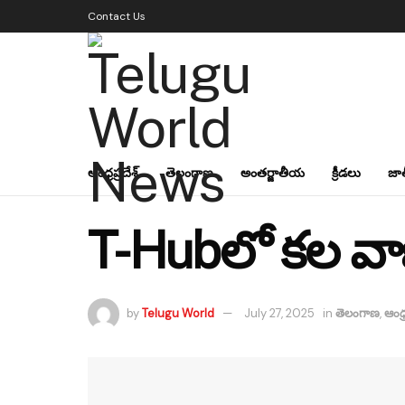
Contact Us
ఆంధ్రప్రదేశ్
తెలంగాణ
అంతర్జాతీయ
క్రీడలు
జా
T-Hubలో కల వాణిక
by
Telugu World
July 27, 2025
in
తెలంగాణ
,
ఆంధ్ర