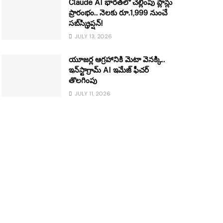
Claude AI భారత్‌లో చెల్లింపు ప్లాన్లు
ప్రారంభం.. నెలకు రూ.1,999 నుంచే
సబ్‌స్క్రిప్షన్!
JULY 13, 2026
యూజర్ల ఆగ్రహానికి మెటా వెనక్కి..
ఇన్‌స్టాగ్రామ్ AI ఇమేజ్ ఫీచర్
తొలగింపు
JULY 11, 2026