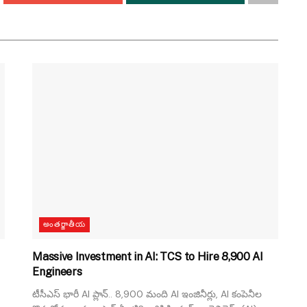
అంతర్జాతీయ
Massive Investment in AI: TCS to Hire 8,900 AI
Engineers
టీసీఎస్ భారీ AI ప్లాన్.. 8,900 మంది AI ఇంజినీర్లు, AI కంపెనీల