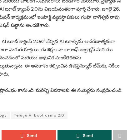
్షన్ మరియు హీలింగ్ నిపుణురాలు బండిగారి మయూరి, ప్రఖ్యాత AI
AI బూట్ క్యాంప్ 2.0ను విజయవంతంగా పూర్తి చేశారు. జూలై 26,
న్ కార్యక్రమంలో ఇంపాక్ట్ వ్యవస్థాపకులు గంపా నాగేశ్వర్ రావు
యేషన్ పట్టాను అందజేశారు.
 బూట్ క్యాంప్ 2.0లో నేర్పిన AI టూల్స్‌ను ఆచరణాత్మకంగా
ా మెరుగయ్యాయి. ఈ శిక్షణ నా లా ఆఫ్ అట్రాక్షన్ మరియు
ొందించడంలో మరియు ఆధునిక సాంకేతికతను
ను. ఈ అవకాశం కల్పించిన డిజిప్రెన్యూర్ టీమ్‌కు, నికీలు
ారు.
ప్రారంభం కానుంది. మరిన్ని వివరాలకు ఈ నంబర్లను సంప్రదించండి:
ogy
Telugu AI boot camp 2.0
Send
Send