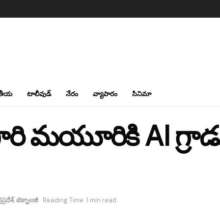
తీయ
టాలీవుడ్
నేరం
వ్యాపారం
సినిమా
ి మయూరికి AI గ్రాడ్
ప్రదేశ్
,
టెక్నాలజీ
Reading Time: 1 min read