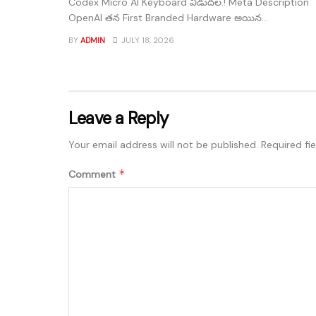
Codex Micro AI Keyboard విడుదల.! Meta Description
OpenAI తన First Branded Hardware అయిన...
BY
ADMIN
JULY 18, 2026
Leave a Reply
Your email address will not be published.
Required fi
*
Comment