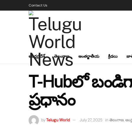
Contact Us
ఆంధ్రప్రదేశ్
తెలంగాణ
అంతర్జాతీయ
క్రీడలు
జా
T-Hubలో బండిగార
ప్రధానం
by
Telugu World
July 27, 2025
in
తెలంగాణ
,
ఆంధ్ర