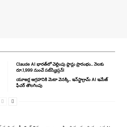
Claude AI భారత్‌లో చెల్లింపు ప్లాన్లు ప్రారంభం.. నెలకు
రూ.1,999 నుంచే సబ్‌స్క్రిప్షన్!
యూజర్ల ఆగ్రహానికి మెటా వెనక్కి.. ఇన్‌స్టాగ్రామ్ AI ఇమేజ్
ఫీచర్ తొలగింపు