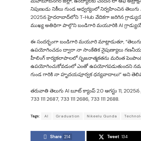
మహబూబ్‌నగర్ జిల్లా, ఉంద్యాలకు చెందిన లా ఆఫ్ అట్రాక
నిపుణుడు నికీలు గుండ ఆధ్వర్యంలో నిర్వహించిన తెలుగు 
2025న హైదరాబాద్‌లోని T-Hub వేదికగా జరిగిన గ్రాడ్యుయేష
ముఖ్య అతిథిగా పాల్గొని బండిగారి మయూరికి AI గ్రాడ్యు
ఈ సందర్భంగా బండిగారి మయూరి మాట్లాడుతూ, “తెలుగు AI
ఉపయోగించడం ద్వారా నా సాంకేతిక నైపుణ్యాలు గణనీయంగ
హీలింగ్ కార్యకలాపాలలో సృజనాత్మకతను మరింత పెంప
ఉపయోగించుకోవడంలో ఎంతో ఉపయోగపడుతుందని నమ్ముతున్నా
గుండ గారికి నా హృదయపూర్వక ధన్యవాదాలు!” అని తెలిప
తరువాతి తెలుగు AI బూట్ క్యాంప్ 2.0 ఆగస్టు 11, 2025న 
733 111 2687, 733 111 2686, 733 111 2688.
Tags:
AI
Graduation
Nikeelu Gunda
Technol
Share
214
Tweet
134