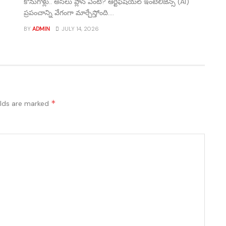
కొనుగోళ్లు.. అసలు ప్లాన్ ఏంటి? ఆర్టిఫిషియల్ ఇంటెలిజెన్స్ (AI)
ప్రపంచాన్ని వేగంగా మార్చేస్తోంది....
BY
ADMIN
JULY 14, 2026
*
elds are marked