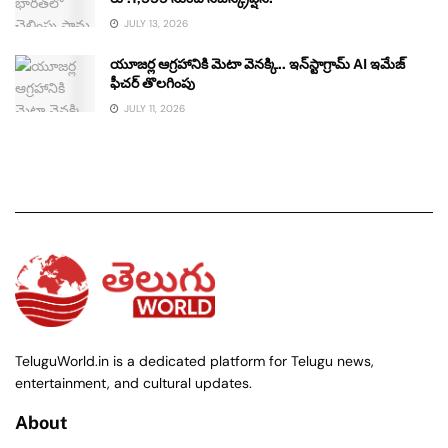
JULY 13, 2026
యూజర్ల ఆగ్రహానికి మెటా వెనక్కి.. ఇన్‌స్టాగ్రామ్ AI ఇమేజ్
ఫీచర్ తొలగింపు
JULY 11, 2026
TeluguWorld.in is a dedicated platform for Telugu news,
entertainment, and cultural updates.
About