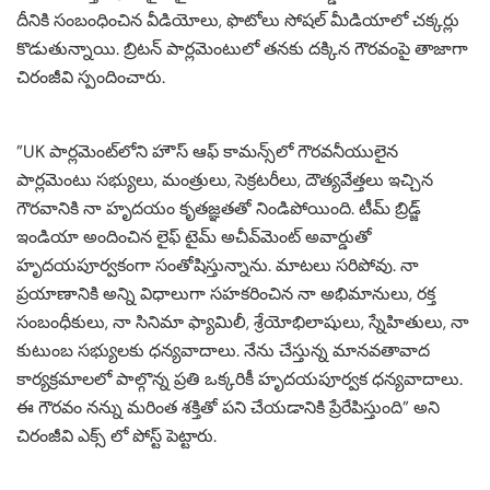
దీనికి సంబంధించిన వీడియోలు, ఫొటోలు సోషల్ మీడియాలో చక్కర్లు
కొడుతున్నాయి. బ్రిటన్‌ పార్లమెంటులో తనకు దక్కిన గౌరవంపై తాజాగా
చిరంజీవి స్పందించారు.
”UK పార్లమెంట్‌లోని హౌస్ ఆఫ్ కామన్స్‌లో గౌరవనీయులైన
పార్లమెంటు సభ్యులు, మంత్రులు, సెక్రటరీలు, దౌత్యవేత్తలు ఇచ్చిన
గౌరవానికి నా హృదయం కృతజ్ఞతతో నిండిపోయింది. టీమ్ బ్రిడ్జ్
ఇండియా అందించిన లైఫ్ టైమ్ అచీవ్‌మెంట్ అవార్డుతో
హృదయపూర్వకంగా సంతోషిస్తున్నాను. మాటలు సరిపోవు. నా
ప్రయాణానికి అన్ని విధాలుగా సహకరించిన నా అభిమానులు, రక్త
సంబంధీకులు, నా సినిమా ఫ్యామిలీ, శ్రేయోభిలాషులు, స్నేహితులు, నా
కుటుంబ సభ్యులకు ధన్యవాదాలు. నేను చేస్తున్న మానవతావాద
కార్యక్రమాలలో పాల్గొన్న ప్రతి ఒక్కరికీ హృదయపూర్వక ధన్యవాదాలు.
ఈ గౌరవం నన్ను మరింత శక్తితో పని చేయడానికి ప్రేరేపిస్తుంది” అని
చిరంజీవి ఎక్స్ లో పోస్ట్ పెట్టారు.