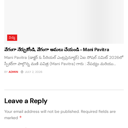
విద్య
వేగంగా నేర్చుకోండి, వేగంగా అమలు చేయండి – Mani Pavitra
Mani Pavitra (డాక్టర్ & సీరియల్ ఎంట్రప్రెన్యూర్) ఏఐ సోషల్ సమిట్ 2026లో
స్పీకర్‌గా పాల్గొన్న మణి పవిత్ర (Mani Pavitra) గారు : నేపథ్యం మరియు...
BY
ADMIN
JULY 2, 2026
Leave a Reply
Your email address will not be published.
Required fields are
*
marked