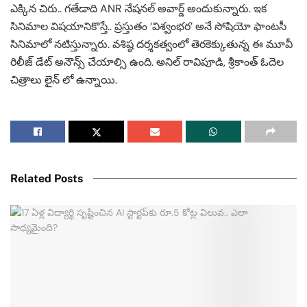
ఎక్కిన చిరు.. గతేడాది ANR నేషనల్ అవార్డ్ అందుకున్నారు. ఇక
సినిమాల విషయానికొస్తే.. ప్రస్తుతం ‘విశ్వంభర’ అనే సోషియో ఫాంటసీ
సినిమాలో నటిస్తున్నారు. వశిష్ఠ దర్శకత్వంలో తెరకెక్కుతున్న ఈ మూవీ
రిలీజ్ డేట్ అనౌన్స్ చేయాల్సి ఉంది. అనిల్ రావిపూడి, శ్రీకాంత్ ఓదెల
చిత్రాలు లైన్ లో ఉన్నాయి.
Related Posts