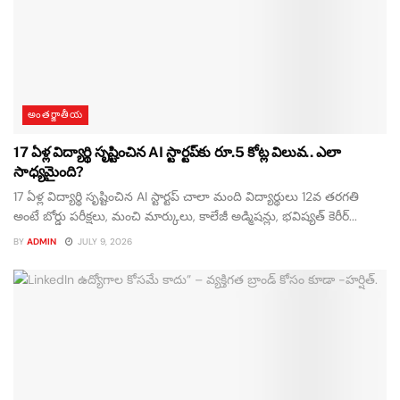
అంతర్జాతీయ
17 ఏళ్ల విద్యార్థి సృష్టించిన AI స్టార్టప్‌కు రూ.5 కోట్ల విలువ.. ఎలా
సాధ్యమైంది?
17 ఏళ్ల విద్యార్థి సృష్టించిన AI స్టార్టప్‌ చాలా మంది విద్యార్థులు 12వ తరగతి
అంటే బోర్డు పరీక్షలు, మంచి మార్కులు, కాలేజీ అడ్మిషన్లు, భవిష్యత్ కెరీర్...
BY
ADMIN
JULY 9, 2026