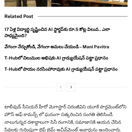
Related Post
17 ఏళ్ల విద్యార్థి సృష్టించిన AI స్టార్టప్‌కు రూ.5 కోట్ల విలువ.. ఎలా
సాధ్యమైంది?
వేగంగా నేర్చుకోండి, వేగంగా అమలు చేయండి – Mani Pavitra
T-Hubలో చిలుముల అభిషకు AI గ్రాడ్యుయేషన్ పట్టా ప్రధానం
T-Hubలో పాయం నరసింహారావుకు AI గ్రాడ్యుయేషన్ పట్టా ప్రధానం
టాలీవుడ్ సీనియర్ హీరో మెగాస్టార్ చిరంజీవిని యూకే పార్లమెంట్‌లోని
హౌస్‌ ఆఫ్‌ కామన్స్‌ లో ఘనంగా సత్కరించిన సంగతి తెలిసిందే.
నాలుగున్నర దశాబ్దాలుగా సినీ రంగానికి, సమాజానికి ఆయన చేసిన
సేవలకు గుర్తింపుగా లైఫ్‌ టైమ్ అచీవ్‌మెంట్‌ అవార్డును అందించారు.