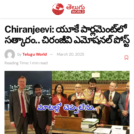
Chiranjeevi: యూకే పార్లమెంట్‌లో
సత్కారం.. చిరంజీవి ఎమోషనల్ పోస్ట్
by
Telugu World
March 20, 2025
Reading Time: 1 min read