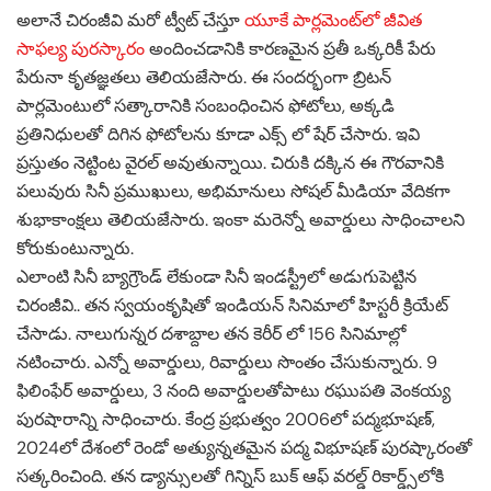
అలానే చిరంజీవి మరో ట్వీట్ చేస్తూ
యూకే పార్లమెంట్‌లో జీవిత
సాఫల్య పురస్కారం
అందించడానికి కారణమైన ప్రతీ ఒక్కరికీ పేరు
పేరునా కృతజ్ఞతలు తెలియజేసారు. ఈ సందర్భంగా బ్రిటన్‌
పార్లమెంటులో సత్కారానికి సంబంధించిన ఫోటోలు, అక్కడి
ప్రతినిధులతో దిగిన ఫోటోలను కూడా ఎక్స్ లో షేర్ చేసారు. ఇవి
ప్రస్తుతం నెట్టింట వైరల్ అవుతున్నాయి. చిరుకి దక్కిన ఈ గౌరవానికి
పలువురు సినీ ప్రముఖులు, అభిమానులు సోషల్ మీడియా వేదికగా
శుభాకాంక్షలు తెలియజేసారు. ఇంకా మరెన్నో అవార్డులు సాధించాలని
కోరుకుంటున్నారు.
ఎలాంటి సినీ బ్యాగ్రౌండ్ లేకుండా సినీ ఇండస్ట్రీలో అడుగుపెట్టిన
చిరంజీవి.. తన స్వయంకృషితో ఇండియన్ సినిమాలో హిస్టరీ క్రియేట్
చేసాడు. నాలుగున్నర దశాబ్దాల తన కెరీర్ లో 156 సినిమాల్లో
నటించారు. ఎన్నో అవార్డులు, రివార్డులు సొంతం చేసుకున్నారు. 9
ఫిలింఫేర్‌ అవార్డులు, 3 నంది అవార్డులతోపాటు రఘుపతి వెంకయ్య
పురషారాన్ని సాధించారు. కేంద్ర ప్రభుత్వం 2006లో పద్మభూషణ్‌,
2024లో దేశంలో రెండో అత్యున్నతమైన పద్మ విభూషణ్‌ పురష్కారంతో
సత్కరించింది. తన డ్యాన్సులతో గిన్నిస్‌ బుక్‌ ఆఫ్‌ వరల్డ్‌ రికార్డ్స్‌లోకి