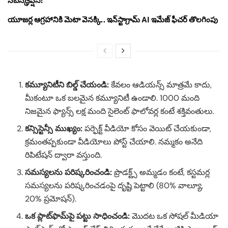
సబ్‌స్క్రిప్షన్!
యూజర్ల ఆగ్రహానికి మెటా వెనక్కి.. ఇన్‌స్టాగ్రామ్ AI ఇమేజ్ ఫీచర్ తొలగింపు
కమ్యూనిటీని బిల్డ్ చేయండి:
కేవలం ఆడియన్స్ మాత్రమే కాదు,
మీకంటూ ఒక బలమైన కమ్యూనిటీ ఉండాలి. 1000 మంది
నిజమైన ఫ్యాన్స్ లక్ష మంది సైలెంట్ ఫాలోవర్ల కంటే శక్తివంతులు.
కన్సిస్టెన్సీ ముఖ్యం:
పర్ఫెక్ట్ వీడియో కోసం వెయిట్ చేయకుండా,
క్రమంతప్పకుండా వీడియోలు పోస్ట్ చేయాలి. నమ్మకం అనేది
రిపిటేషన్ ద్వారా వస్తుంది.
సమస్యలను పరిష్కరించండి:
ప్రొడక్ట్స్ అమ్మడం కంటే, కస్టమర్ల
సమస్యలను పరిష్కరించడంపై దృష్టి పెట్టాలి (80% వాల్యూ,
20% ప్రమోషన్).
ఒక ప్లాట్‌ఫామ్‌పై పట్టు సాధించండి:
మొదట ఒక సోషల్ మీడియా