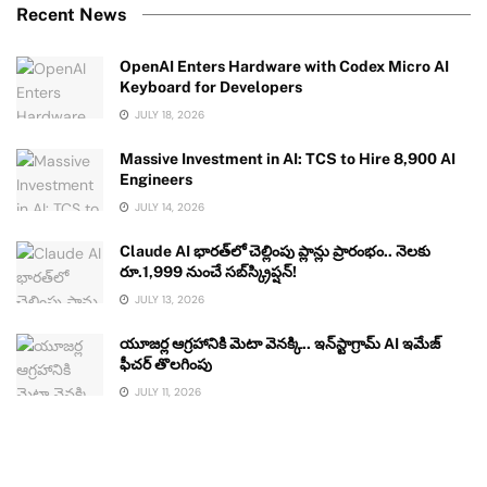
Recent News
OpenAI Enters Hardware with Codex Micro AI
Keyboard for Developers
JULY 18, 2026
Massive Investment in AI: TCS to Hire 8,900 AI
Engineers
JULY 14, 2026
Claude AI భారత్‌లో చెల్లింపు ప్లాన్లు ప్రారంభం.. నెలకు
రూ.1,999 నుంచే సబ్‌స్క్రిప్షన్!
JULY 13, 2026
యూజర్ల ఆగ్రహానికి మెటా వెనక్కి.. ఇన్‌స్టాగ్రామ్ AI ఇమేజ్
ఫీచర్ తొలగింపు
JULY 11, 2026