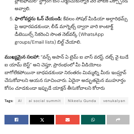
ప్లాట్‌ఫామ్‌లో స్ట్రాంగ్ బేస్ నిర్మించుకున్నాకే వేరే వాటికి ఎక్స్పాండ్
అవ్వాలి.
ఫాలోవర్లను ఓన్ చేయండి:
కేవలం సోషల్ మీడియా అల్గారిథమ్స్
పై ఆధారపడకుండా, లీడ్ మాగ్నెట్స్ ద్వారా వారి కాంటాక్ట్
డీటెయిల్స్ సేకరించి సొంత నెట్‌వర్క్ (WhatsApp
groups/Email lists) బిల్డ్ చేయాలి.
ముఖ్యమైన సలహా:
“వన్స్ అపాన్ ఏ టైమ్ ఐ వాస్ వరస్ట్, దట్స్ వై టుడే
ఐ యామ్ బెస్ట్” అని చెప్తూ, ప్రారంభంలో మీ వీడియోలు
బాగోలేకపోయినా బాధపడకుండా నిరంతరం మిమ్మల్ని మీరు ఇంప్రూవ్
చేసుకోవాలని ఆయన సూచించారు. ఏదైనా అద్భుతమైన ముహూర్తం
కోసం చూడకుండా ఇప్పుడే యాక్షన్ తీసుకోవాలని కోరారు
Tags:
AI
ai social summit
Nikeelu Gunda
venukalyan