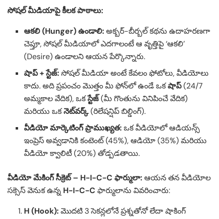
సోషల్ మీడియాపై కీలక పాఠాలు:
ఆకలి (Hunger) ఉండాలి:
అక్బర్-బీర్బల్ కథను ఉదాహరణగా
చెప్తూ, సోషల్ మీడియాలో ఎదగాలంటే ఆ వృత్తిపై ‘ఆకలి’
(Desire) ఉండాలని ఆయన పేర్కొన్నారు.
షాప్ + స్టేజ్:
సోషల్ మీడియా అంటే కేవలం ఫోటోలు, వీడియోలు
కాదు. అది ప్రపంచం మొత్తం మీ ఫోన్‌లో ఉండే ఒక
షాప్
(24/7
అమ్మకాల వేదిక), ఒక
స్టేజ్
(మీ గొంతును వినిపించే వేదిక)
మరియు ఒక
నెట్‌వర్క్
(రిలేషన్షిప్ బిల్డింగ్).
వీడియో మార్కెటింగ్ ప్రాముఖ్యత:
ఒక వీడియోలో ఆడియన్స్
ఇంప్రెస్ అవ్వడానికి కంటెంట్ (45%), ఆడియో (35%) మరియు
వీడియో క్వాలిటీ (20%) తోడ్పడతాయి.
వీడియో మేకింగ్ సీక్రెట్ – H-I-C-C ఫార్ములా:
ఆయన తన వీడియోల
సక్సెస్ వెనుక ఉన్న
H-I-C-C
ఫార్ములాను వివరించారు:
H (Hook):
మొదటి 3 సెకన్లలోనే ప్రశ్నతోనో లేదా షాకింగ్