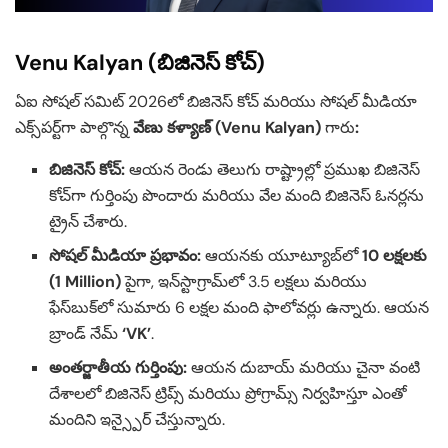
Venu Kalyan (బిజినెస్ కోచ్)
ఏఐ సోషల్ సమిట్ 2026లో బిజినెస్ కోచ్ మరియు సోషల్ మీడియా
ఎక్స్‌పర్ట్‌గా పాల్గొన్న
వేణు కళ్యాణ్ (Venu Kalyan)
గారు
:
బిజినెస్ కోచ్:
ఆయన రెండు తెలుగు రాష్ట్రాల్లో ప్రముఖ బిజినెస్
కోచ్‌గా గుర్తింపు పొందారు మరియు వేల మంది బిజినెస్ ఓనర్లను
ట్రైన్ చేశారు.
సోషల్ మీడియా ప్రభావం:
ఆయనకు యూట్యూబ్‌లో
10 లక్షలకు
(1 Million)
పైగా, ఇన్‌స్టాగ్రామ్‌లో 3.5 లక్షలు మరియు
ఫేస్‌బుక్‌లో సుమారు 6 లక్షల మంది ఫాలోవర్లు ఉన్నారు. ఆయన
బ్రాండ్ నేమ్
‘VK’
.
అంతర్జాతీయ గుర్తింపు:
ఆయన దుబాయ్ మరియు చైనా వంటి
దేశాలలో బిజినెస్ ట్రిప్స్ మరియు ప్రోగ్రామ్స్ నిర్వహిస్తూ ఎంతో
మందిని ఇన్స్పైర్ చేస్తున్నారు.