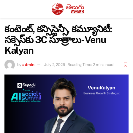
కంటెంట్, కన్సిస్టెన్సీ, కమ్యూనిటీ:
సక్సెస్‌కు 3C సూత్రాలు-Venu
Kalyan
by
admin
July 2, 2026
Reading Time: 2 mins read