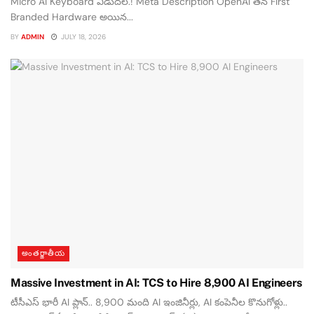
Micro AI Keyboard విడుదల.! Meta Description OpenAI తన First
Branded Hardware అయిన...
BY
ADMIN
JULY 18, 2026
అంతర్జాతీయ
Massive Investment in AI: TCS to Hire 8,900 AI Engineers
టీసీఎస్ భారీ AI ప్లాన్.. 8,900 మంది AI ఇంజినీర్లు, AI కంపెనీల కొనుగోళ్లు..