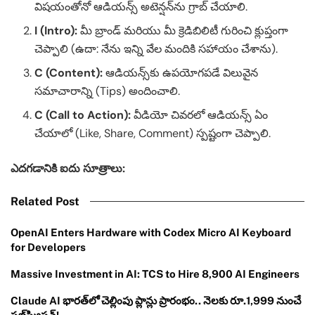
విషయంతోనో ఆడియన్స్ అటెన్షన్‌ను గ్రాబ్ చేయాలి.
I (Intro):
మీ బ్రాండ్ మరియు మీ క్రెడిబిలిటీ గురించి క్లుప్తంగా
చెప్పాలి (ఉదా: నేను ఇన్ని వేల మందికి సహాయం చేశాను).
C (Content):
ఆడియన్స్‌కు ఉపయోగపడే విలువైన
సమాచారాన్ని (Tips) అందించాలి.
C (Call to Action):
వీడియో చివరలో ఆడియన్స్ ఏం
చేయాలో (Like, Share, Comment) స్పష్టంగా చెప్పాలి.
ఎదగడానికి ఐదు సూత్రాలు:
Related Post
OpenAI Enters Hardware with Codex Micro AI Keyboard
for Developers
Massive Investment in AI: TCS to Hire 8,900 AI Engineers
Claude AI భారత్‌లో చెల్లింపు ప్లాన్లు ప్రారంభం.. నెలకు రూ.1,999 నుంచే