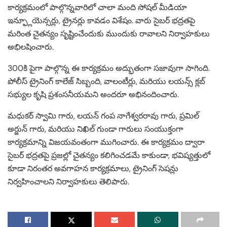
కార్యక్రమంలో పాల్గొన్నవారిలో చాలా మంది సోషల్ మీడియా
ఇన్ఫ్లూయెన్సర్లు, ట్రైనర్లు కావడం విశేషం. వారు సైబర్ భద్రతపై
మరింత చైతన్యం సృష్టించేందుకు ముందుకు రావాలని నిర్వాహకులు
అభిలషించారు.
300కి పైగా పాల్గొన్న ఈ కార్యక్రమం అద్భుతంగా సజావుగా సాగింది.
పోలీస్ ట్రైనింగ్ కాలేజ్ సిబ్బంది, వాలంటీర్లు, మరియు లయన్స్ క్లబ్
సభ్యుల కృషి ప్రశంసనీయమని అందరూ అభినందించారు.
మధుకర్ స్వామి గారు, లయన్ గంప నాగేశ్వరరావు గారు, ప్రమిల్
అర్జున్ గారు, మరియు నిఖిల్ గుండా గారులు సంయుక్తంగా
కార్యక్రమాన్ని విజయవంతంగా ముగించారు. ఈ కార్యక్రమం ద్వారా
సైబర్ భద్రతపై ప్రజల్లో చైతన్యం కలిగించడమే కాకుండా, భవిష్యత్తులో
కూడా నిరంతర అవగాహన కార్యక్రమాలు, ట్రైనింగ్ సెషన్లు
నిర్వహించాలని నిర్వాహకులు తెలిపారు.