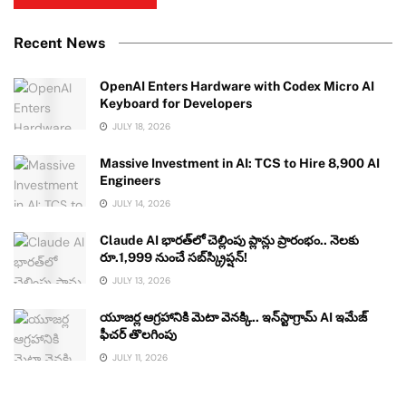
Recent News
OpenAI Enters Hardware with Codex Micro AI
Keyboard for Developers
JULY 18, 2026
Massive Investment in AI: TCS to Hire 8,900 AI
Engineers
JULY 14, 2026
Claude AI భారత్‌లో చెల్లింపు ప్లాన్లు ప్రారంభం.. నెలకు
రూ.1,999 నుంచే సబ్‌స్క్రిప్షన్!
JULY 13, 2026
యూజర్ల ఆగ్రహానికి మెటా వెనక్కి.. ఇన్‌స్టాగ్రామ్ AI ఇమేజ్
ఫీచర్ తొలగింపు
JULY 11, 2026