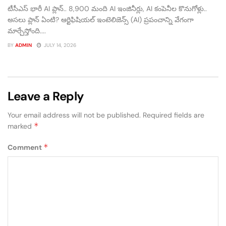
టీసీఎస్ భారీ AI ప్లాన్.. 8,900 మంది AI ఇంజినీర్లు, AI కంపెనీల కొనుగోళ్లు..
అసలు ప్లాన్ ఏంటి? ఆర్టిఫిషియల్ ఇంటెలిజెన్స్ (AI) ప్రపంచాన్ని వేగంగా
మార్చేస్తోంది....
BY
ADMIN
JULY 14, 2026
Leave a Reply
Your email address will not be published.
Required fields are
*
marked
*
Comment