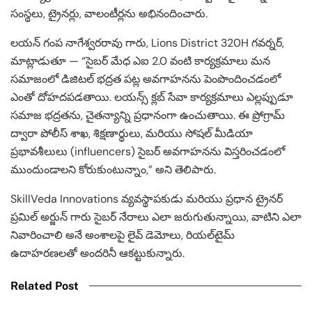
సంస్థలు, ట్రైనర్లు, వాలంటీర్లను అభినందించారు.
లయన్ గంప నాగేశ్వరరావు గారు, Lions District 320H గవర్నర్,
మాట్లాడుతూ — “సైబర్ మేధ ఎఐ 2.0 వంటి కార్యక్రమాలు మన
సమాజంలో డిజిటల్ భద్రత పట్ల అవగాహనను పెంపొందించడంలో
ఎంతో దోహదపడతాయి. లయన్స్ క్లబ్ సేవా కార్యక్రమాలు ఎల్లప్పుడూ
సమాజ భద్రతను, చైతన్యాన్ని ప్రధానంగా ఉంచుతాయి. ఈ ప్రోగ్రామ్
ద్వారా పోలీస్ శాఖ, శిక్షణార్థులు, మరియు సోషల్ మీడియా
ప్రభావశీలులు (influencers) సైబర్ అవగాహనను విస్తరించడంలో
ముందుండాలని కోరుకుంటున్నాం,” అని తెలిపారు.
SkillVeda Innovations వ్యవస్థాపకుడు మరియు ప్రధాన ట్రైనర్
ప్రమిల్ అర్జున్ గారు సైబర్ నేరాలు ఎలా జరుగుతున్నాయి, వాటిని ఎలా
నివారించాలి అనే అంశాలపై లైవ్ డెమోలు, రియల్‌టైమ్
ఉదాహరణలతో అందరినీ ఆకట్టుకున్నారు.
Related Post