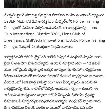
మేడ్చల్: సైబర్ నేరాలపై ప్రజల్లో అవగాహన పెంపొందించాలనే లక్ష్యంతో
CYBER MEDHAI 2.0 కార్యక్రమం మేడ్చల్‌లోని Police Training
Collegeలో ఘనంగా నిర్వహించబడింది. ఈ కార్యక్రమాన్ని Lions
Club International District 320H, Lions Club of
Greenlands, SkillVeda Innovations, మరియు Police Training
College, మేడ్చల్ సంయుక్తంగా నిర్వహించాయి.
కార్యక్రమానికి పోలీస్ ట్రైనింగ్ కాలేజ్ ప్రిన్సిపల్ మధుకర్ స్వామి గారు
ప్రధాన అతిథిగా హాజరయ్యారు. ఆయన మాట్లాడుతూ — “డిజిటల్
యుగంలో సైబర్ భద్రత ప్రతి ఒక్కరి బాధ్యత. ఈ తరహా కార్యక్రమాలు
కేవలం అవగాహనకే కాకుండా ప్రజలలో డిజిటల్ జాగ్రత్తలను అలవాటు
చేయడంలో కీలక పాత్ర పోషిస్తాయి,” అని పేర్కొన్నారు. ఆయన ఈ
కార్యక్రమాన్ని తమ కాలేజ్‌లో నిర్వహించడంపై గర్వంగా ఉందని, ఈ
అవగాహన కార్యక్రమం ద్వారా పోలీస్ సిబ్బంది మరియు ట్రైనర్లు
సమాజానికి మార్గదర్శకులవుతారని అన్నారు. మధుకర్ స్వామి గారు
ఈ కార్యక్రమం విజయవంతం కావడంలో భాగస్వాములైన అన్ని