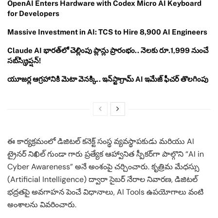
OpenAI Enters Hardware with Codex Micro AI Keyboard
for Developers
Massive Investment in AI: TCS to Hire 8,900 AI Engineers
Claude AI భారత్‌లో చెల్లింపు ప్లాన్లు ప్రారంభం.. నెలకు రూ.1,999 నుంచే
సబ్‌స్క్రిప్షన్!
యూజర్ల ఆగ్రహానికి మెటా వెనక్కి.. ఇన్‌స్టాగ్రామ్ AI ఇమేజ్ ఫీచర్ తొలగింపు
ఈ కార్యక్రమంలో డిజిటల్ కనెక్ట్ సంస్థ వ్యవస్థాపకుడు మరియు AI
ట్రైనర్ నిఖిల్ గుండా గారు ప్రత్యేక ఆహ్వానిత స్పీకర్‌గా పాల్గొని “AI in
Cyber Awareness” అనే అంశంపై చర్చించారు. కృత్రిమ మేధస్సు
(Artificial Intelligence) ద్వారా సైబర్ నేరాల నివారణ, డిజిటల్
భద్రతపై అవగాహన పెంచే విధానాలు, AI Tools ఉపయోగాలు వంటి
అంశాలను వివరించారు.