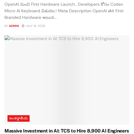
OpenAI నుంచి First Hardware Launch.. Developers కోసం Codex
Micro AI Keyboard విడుదల.! Meta Description OpenAI తన First
Branded Hardware అయిన...
BY
ADMIN
JULY 18, 2026
అంతర్జాతీయ
Massive Investment in AI: TCS to Hire 8,900 AI Engineers