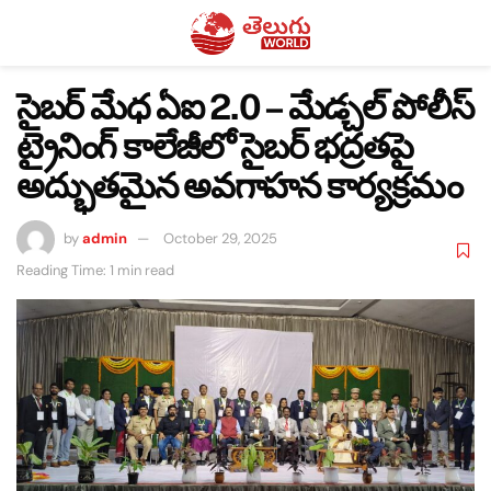
సైబర్ మేధ ఏఐ 2.0 – మేడ్చల్ పోలీస్
ట్రైనింగ్ కాలేజీలో సైబర్ భద్రతపై
అద్భుతమైన అవగాహన కార్యక్రమం
by
admin
October 29, 2025
Reading Time: 1 min read