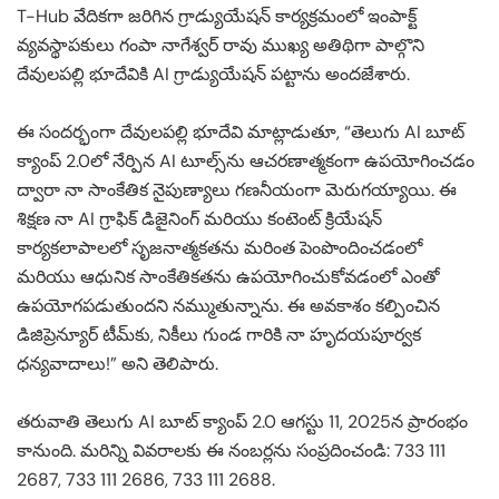
T-Hub వేదికగా జరిగిన గ్రాడ్యుయేషన్ కార్యక్రమంలో ఇంపాక్ట్
వ్యవస్థాపకులు గంపా నాగేశ్వర్ రావు ముఖ్య అతిథిగా పాల్గొని
దేవులపల్లి భూదేవికి AI గ్రాడ్యుయేషన్ పట్టాను అందజేశారు.
ఈ సందర్భంగా దేవులపల్లి భూదేవి మాట్లాడుతూ, “తెలుగు AI బూట్
క్యాంప్ 2.0లో నేర్పిన AI టూల్స్‌ను ఆచరణాత్మకంగా ఉపయోగించడం
ద్వారా నా సాంకేతిక నైపుణ్యాలు గణనీయంగా మెరుగయ్యాయి. ఈ
శిక్షణ నా AI గ్రాఫిక్ డిజైనింగ్ మరియు కంటెంట్ క్రియేషన్
కార్యకలాపాలలో సృజనాత్మకతను మరింత పెంపొందించడంలో
మరియు ఆధునిక సాంకేతికతను ఉపయోగించుకోవడంలో ఎంతో
ఉపయోగపడుతుందని నమ్ముతున్నాను. ఈ అవకాశం కల్పించిన
డిజిప్రెన్యూర్ టీమ్‌కు, నికీలు గుండ గారికి నా హృదయపూర్వక
ధన్యవాదాలు!” అని తెలిపారు.
తరువాతి తెలుగు AI బూట్ క్యాంప్ 2.0 ఆగస్టు 11, 2025న ప్రారంభం
కానుంది. మరిన్ని వివరాలకు ఈ నంబర్లను సంప్రదించండి: 733 111
2687, 733 111 2686, 733 111 2688.