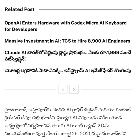
Related Post
OpenAI Enters Hardware with Codex Micro AI Keyboard
for Developers
Massive Investment in AI: TCS to Hire 8,900 AI Engineers
Claude AI భారత్‌లో చెల్లింపు ప్లాన్లు ప్రారంభం.. నెలకు రూ.1,999 నుంచే
సబ్‌స్క్రిప్షన్!
యూజర్ల ఆగ్రహానికి మెటా వెనక్కి.. ఇన్‌స్టాగ్రామ్ AI ఇమేజ్ ఫీచర్ తొలగింపు
హైదరాబాద్, అట్టాపూర్‌కు చెందిన AI గ్రాఫిక్ డిజైనర్ మరియు కంటెంట్
క్రియేటర్ దేవులపల్లి భూదేవి, ప్రఖ్యాత AI నిపుణుడు నికీలు గుండ
ఆధ్వర్యంలో నిర్వహించిన తెలుగు AI బూట్ క్యాంప్ 2.0ను
విజయవంతంగా పూర్తి చేశారు. జూలై 26, 2025న హైదరాబాద్‌లోని