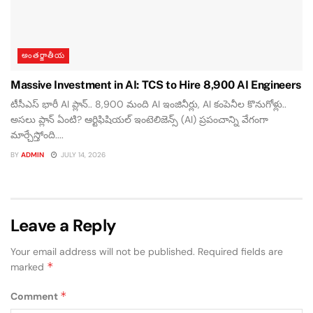
అంతర్జాతీయ
Massive Investment in AI: TCS to Hire 8,900 AI Engineers
టీసీఎస్ భారీ AI ప్లాన్.. 8,900 మంది AI ఇంజినీర్లు, AI కంపెనీల కొనుగోళ్లు..
అసలు ప్లాన్ ఏంటి? ఆర్టిఫిషియల్ ఇంటెలిజెన్స్ (AI) ప్రపంచాన్ని వేగంగా
మార్చేస్తోంది....
BY
ADMIN
JULY 14, 2026
Leave a Reply
Your email address will not be published.
Required fields are
*
marked
*
Comment