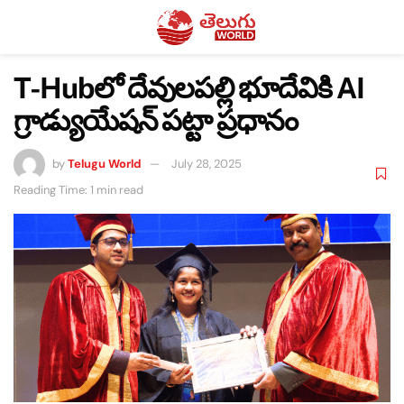
T-Hubలో దేవులపల్లి భూదేవికి AI
గ్రాడ్యుయేషన్ పట్టా ప్రధానం
by
Telugu World
July 28, 2025
Reading Time: 1 min read