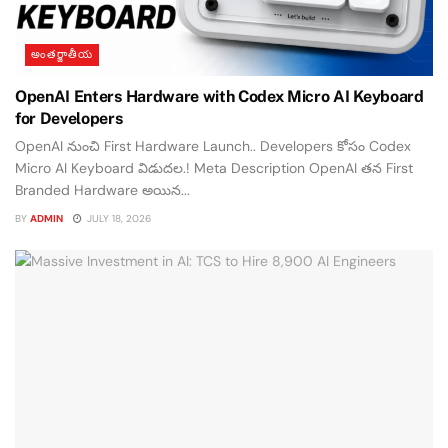
అంతర్జాతీయ
OpenAI Enters Hardware with Codex Micro AI Keyboard
for Developers
OpenAI నుంచి First Hardware Launch.. Developers కోసం Codex
Micro AI Keyboard విడుదల.! Meta Description OpenAI తన First
Branded Hardware అయిన...
BY
ADMIN
JULY 18, 2026