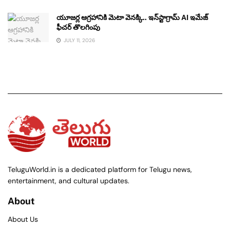
యూజర్ల ఆగ్రహానికి మెటా వెనక్కి.. ఇన్‌స్టాగ్రామ్ AI ఇమేజ్
ఫీచర్ తొలగింపు
JULY 11, 2026
TeluguWorld.in is a dedicated platform for Telugu news,
entertainment, and cultural updates.
About
About Us