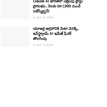
Claude AI భారత్‌లో చెల్లింపు ప్లాన్లు
ప్రారంభం.. నెలకు రూ.1,999 నుంచే
సబ్‌స్క్రిప్షన్!
JULY 13, 2026
యూజర్ల ఆగ్రహానికి మెటా వెనక్కి..
ఇన్‌స్టాగ్రామ్ AI ఇమేజ్ ఫీచర్
తొలగింపు
JULY 11, 2026