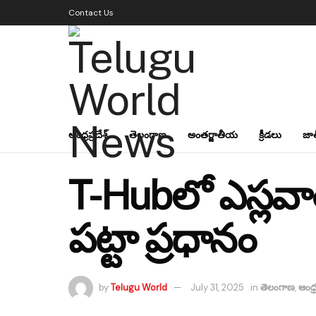
Contact Us
ఆంధ్రప్రదేశ్
తెలంగాణ
అంతర్జాతీయ
క్రీడలు
జా
T-Hubలో ఎస్లవాత్
పట్టా ప్రధానం
by
Telugu World
July 31, 2025
in
తెలంగాణ
,
ఆంధ్ర