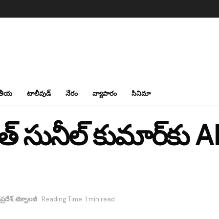
తీయ
టాలీవుడ్
నేరం
వ్యాపారం
సినిమా
 సునీల్ కుమార్‌కు AI
ప్రదేశ్
,
టెక్నాలజీ
Reading Time: 1 min read