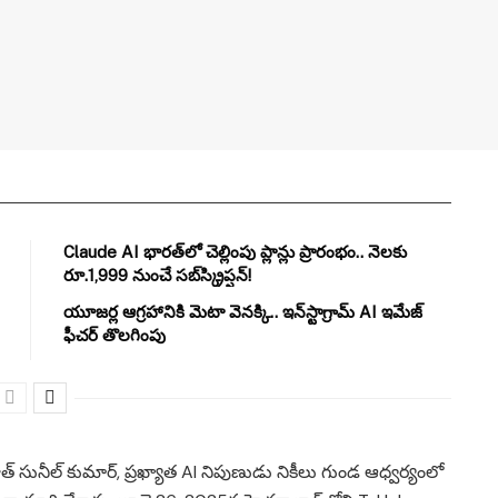
Claude AI భారత్‌లో చెల్లింపు ప్లాన్లు ప్రారంభం.. నెలకు
రూ.1,999 నుంచే సబ్‌స్క్రిప్షన్!
యూజర్ల ఆగ్రహానికి మెటా వెనక్కి.. ఇన్‌స్టాగ్రామ్ AI ఇమేజ్
ఫీచర్ తొలగింపు
త్ సునీల్ కుమార్, ప్రఖ్యాత AI నిపుణుడు నికీలు గుండ ఆధ్వర్యంలో