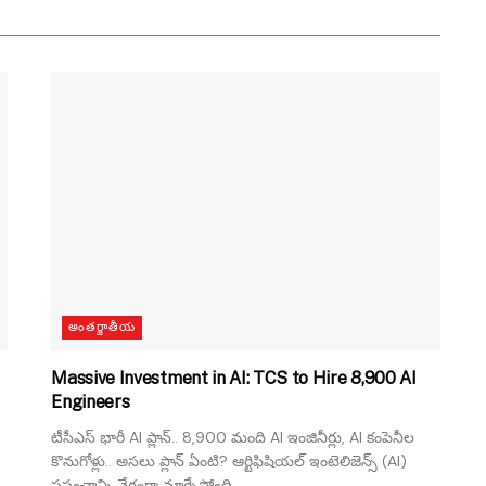
అంతర్జాతీయ
Massive Investment in AI: TCS to Hire 8,900 AI
Engineers
టీసీఎస్ భారీ AI ప్లాన్.. 8,900 మంది AI ఇంజినీర్లు, AI కంపెనీల
కొనుగోళ్లు.. అసలు ప్లాన్ ఏంటి? ఆర్టిఫిషియల్ ఇంటెలిజెన్స్ (AI)
ప్రపంచాన్ని వేగంగా మార్చేస్తోంది....