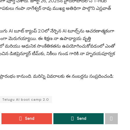
గా పూర్తి చేశారు. జూలై 26, 2025న హైదరాబాద్‌లోని T-Hub
స్థాపకులు గంపా నాగేశ్వర్ రావు ముఖ్య అతిథిగా పాల్గొని ఎస్లవాత్
ుగు AI బూట్ క్యాంప్ 2.0లో నేర్పిన AI టూల్స్‌ను ఆచరణాత్మకంగా
గా మెరుగయ్యాయి. ఈ శిక్షణ నా ఉపాధ్యాయ వృత్తి
ంలో మరియు ఆధునిక సాంకేతికతను ఉపయోగించుకోవడంలో ఎంతో
డిజిప్రెన్యూర్ టీమ్‌కు, నికీలు గుండ గారికి నా హృదయపూర్వక
ప్రారంభం కానుంది. మరిన్ని వివరాలకు ఈ నంబర్లను సంప్రదించండి:
Telugu AI boot camp 2.0
Send
Send