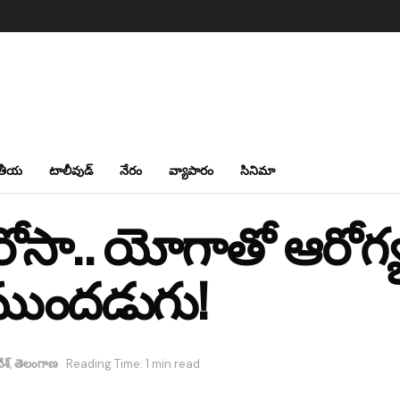
తీయ
టాలీవుడ్
నేరం
వ్యాపారం
సినిమా
 భరోసా.. యోగాతో ఆరోగ్య
ముందడుగు!
ేశ్
,
తెలంగాణ
Reading Time: 1 min read