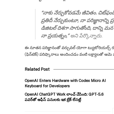
“నాకు నేర్చుకోవడమే జీవితం. చిట్‌
ప్రతిదీ నేర్చుకుంటూ, నా పరిజ్ఞానాన్ని 
డిజిటల్ దిశగా సాగుతోంది, దాన్ని మ
నా ప్రయత్నం,”
అని పేర్కొన్నారు.
ఈ నూతన పరిజ్ఞానంతో వర్చువల్ యోగా ట్యుటోరియల్స్ రూప
(ఫిన్‌టెక్) పరిష్కారాలు అందించడం వంటి లక్ష్యాలతో ఆమ
Related Post
OpenAI Enters Hardware with Codex Micro AI
Keyboard for Developers
OpenAI ChatGPT Work లాంచ్ చేసింది: GPT-5.6
పవర్‌తో ఆఫీస్ పనులకు ఇక బ్రేక్ లేనట్లే