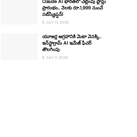
Claude AI భారత్‌లో చెల్లింపు ప్లాన్లు
ప్రారంభం.. నెలకు రూ.1,999 నుంచే
సబ్‌స్క్రిప్షన్!
JULY 13, 2026
యూజర్ల ఆగ్రహానికి మెటా వెనక్కి..
ఇన్‌స్టాగ్రామ్ AI ఇమేజ్ ఫీచర్
తొలగింపు
JULY 11, 2026