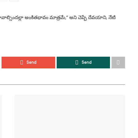
్సిందల్లా అంకితభావం మాత్రమే,” అని చెప్పే దేవయాని, నేటి
Send
Send