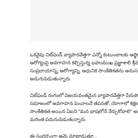
ఒకవైపు చిట్‌ఫండ్ వ్యాపారవేత్తగా ఎన్నో కుటుంబాలకు ఆర్
ఆరోగ్యంపై అవగాహన కల్పిస్తున్న బహుముఖ ప్రజ్ఞాశాలి శ్రీమతి 
సంప్రదాయాన్ని, ఆరోగ్యాన్ని, ఆధునిక సాంకేతికతను అనుసం
అడుగుపెడుతున్నారు.
చిట్‌ఫండ్ రంగంలో విజయవంతమైన వ్యాపారవేత్తగా పేరుపొం
సమాజంలో అవగాహన పెంచాలనే తపనతో, యోగాలో శిక్షణ పొంద
సాంకేతికత అయిన ఏఐని “మన భాషలోనే నేర్చుకోవాలి” అనే స
మరింత పదునుపెడుతున్నారు.
ఈ సందర్భంగా ఆమె మాట్లాడుతూ…