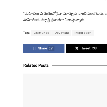
“మహిళలు ఏ రంగంలోనైనా మార్పుకు నాంది పలకగలరు, కావాల
మహిళలకు స్ఫూర్తి ప్రదాతగా నిలుస్తున్నారు.
Tags:
Chitfunds
Devayani
Inspiration
Share
221
Tweet
138
Related Posts