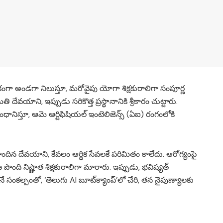
థికంగా అండగా నిలుస్తూ, మరోవైపు యోగా శిక్షకురాలిగా సంపూర్ణ
దేవయాని, ఇప్పుడు సరికొత్త ప్రస్థానానికి శ్రీకారం చుట్టారు.
ధానిస్తూ, ఆమె ఆర్టిఫిషియల్ ఇంటెలిజెన్స్ (ఏఐ) రంగంలోకి
దిన దేవయాని, కేవలం ఆర్థిక సేవలకే పరిమితం కాలేదు. ఆరోగ్యంపై
ి నిష్ణాత శిక్షకురాలిగా మారారు. ఇప్పుడు, భవిష్యత్
ంకల్పంతో, ‘తెలుగు AI బూట్‌క్యాంప్’లో చేరి, తన నైపుణ్యాలకు