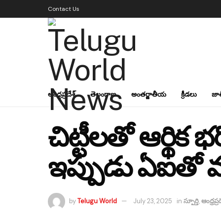
Contact Us
ఆంధ్రప్రదేశ్
తెలంగాణ
అంతర్జాతీయ
క్రీడలు
జా
చిట్టీలతో ఆర్థిక
ఇప్పుడు ఏఐతో 
by
Telugu World
July 23, 2025
in
స్పూర్తి
,
ఆంధ్రప్రద