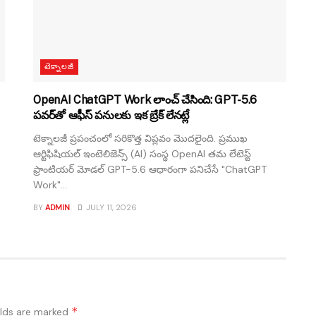
టెక్నాలజీ
OpenAI ChatGPT Work లాంచ్ చేసింది: GPT-5.6
పవర్‌తో ఆఫీస్ పనులకు ఇక బ్రేక్ లేనట్లే
టెక్నాలజీ ప్రపంచంలో సరికొత్త విప్లవం మొదలైంది. ప్రముఖ
ఆర్టిఫిషియల్ ఇంటెలిజెన్స్ (AI) సంస్థ OpenAI తమ లేటెస్ట్
ఫ్రాంటియర్ మోడల్ GPT-5.6 ఆధారంగా పనిచేసే "ChatGPT
Work"...
BY
ADMIN
JULY 11, 2026
*
elds are marked