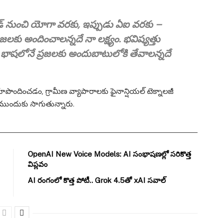
ఫండ్ నుంచి యోగా వరకు, ఇప్పుడు ఏఐ వరకు –
ప్రజలకు అందించాలన్నదే నా లక్ష్యం. భవిష్యత్తు
న భాషలోనే ప్రజలకు అందుబాటులోకి తేవాలన్నదే
ొందించడం, గ్రామీణ వ్యాపారాలకు ఫైనాన్షియల్ టెక్నాలజీ
ె ముందుకు సాగుతున్నారు.
OpenAI New Voice Models: AI సంభాషణల్లో సరికొత్త
విప్లవం
AI రంగంలో కొత్త పోటీ.. Grok 4.5తో xAI సవాల్