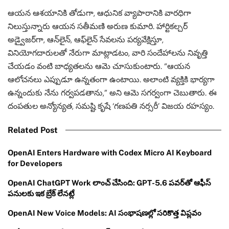
ఆయన ఆశయానికి తోడుగా, ఆధునిక వ్యాపారానికి వారధిగా
నిలుస్తున్నారు ఆయన సతీమణి అరుణ కుమారి. హార్టికల్చర్
అడ్వైజర్‌గా, ఆన్‌లైన్, ఆఫ్‌లైన్ సేవలను పర్యవేక్షిస్తూ,
వినియోగదారులతో నేరుగా మాట్లాడటం, వారి సందేహాలను నివృత్తి
చేయడం వంటి బాధ్యతలను ఆమె చూసుకుంటారు. “ఆయన
ఆలోచనలు ఎప్పుడూ ఉన్నతంగా ఉంటాయి. అలాంటి వ్యక్తికి భార్యగా
ఉన్నందుకు నేను గర్వపడతాను,” అని ఆమె సగర్వంగా చెబుతారు. ఈ
దంపతుల అన్యోన్యత, సమష్టి కృషే ‘గణపతి నర్సరీ’ విజయ రహస్యం.
Related Post
OpenAI Enters Hardware with Codex Micro AI Keyboard
for Developers
OpenAI ChatGPT Work లాంచ్ చేసింది: GPT-5.6 పవర్‌తో ఆఫీస్
పనులకు ఇక బ్రేక్ లేనట్లే
OpenAI New Voice Models: AI సంభాషణల్లో సరికొత్త విప్లవం