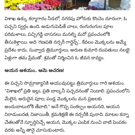
విశాఖ ఉక్కు కర్మాగారం నీడలో, నగరపు హోరుకు కొంచెం దూరంగా, ఓ
పచ్చని స్వర్గం ఉంది. అడుగుపెడితే చాలు, రంగురంగుల పూల
పరిమళాలు, పచ్చిగడ్డి వాసనలు మనల్ని మరో ప్రపంచంలోకి
తీసుకెళ్తాయి. అది ‘గణపతి నర్సరీ గార్డెన్స్’.. కేవలం మొక్కలను అమ్మే
ప్రదేశం కాదు, సువ్వాడ త్రిమూర్తులు, అరుణ కుమారి దంపతులు నలభై
ఏళ్లుగా తమ ప్రేమతో, శ్రమతో నిర్మించిన ఓ జీవన కావ్యం.
ఆయన ఆశయం.. ఆమె ఆచరణ!
ఈ పచ్చని సామ్రాజ్యానికి ఆయువుపట్టు త్రిమూర్తులు గారి ఆశయం.
“విశాఖలో ప్రతి ఇల్లు, ప్రతి బాల్కనీ పచ్చదనంతో నిండాలి. ప్రపంచంలోని
మేలైన, అరుదైన పూల, పండ్ల మొక్కలను మన ప్రజలకు
అందుబాటులోకి తేవాలి,” అనే గొప్ప సంకల్పం ఆయనది. ఆయన
నిరాడంబరత, నిజాయితీ, క్రమశిక్షణే ఈ నర్సరీకి పునాది. మాటల కన్నా
చేతలతోనే స్ఫూర్తినిచ్చే ఆయన, మొక్కల ఎంపిక నుంచి వాటి పెంపకం
వరకు అన్నీ తానై చూసుకుంటారు.