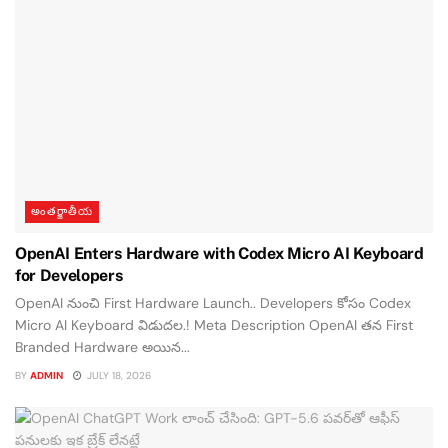
అంతర్జాతీయ
OpenAI Enters Hardware with Codex Micro AI Keyboard
for Developers
OpenAI నుంచి First Hardware Launch.. Developers కోసం Codex
Micro AI Keyboard విడుదల.! Meta Description OpenAI తన First
Branded Hardware అయిన...
BY
ADMIN
JULY 18, 2026