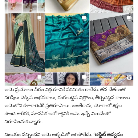
ఆమె ప్రయాణం చీరల విక్రయానికే పరిమితం కాలేదు. తన చేతులతో
నగిషీలు చెక్కిన ఆభరణాలు, రంగులద్దిన చిత్రాలు, తీర్చిదిద్దిన గాజులు
ఆమెలోని కళాకారిణికి ప్రతిరూపాలు. అంతేకాదు, యోగాలో శిక్షణ
పొంది శారీరక, మానసిక ఆరోగ్యానికి ఆమె ఇచ్చే విలువేంటో
నిరూపించుకున్నారు.
విజయం వచ్చిందని ఆమె అక్కడితో ఆగిపోలేదు.
‘అప్డేట్ అవ్వడం