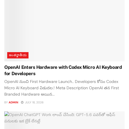
అంతర్జాతీయ
OpenAI Enters Hardware with Codex Micro AI Keyboard
for Developers
OpenAI నుంచి First Hardware Launch.. Developers కోసం Codex
Micro AI Keyboard విడుదల.! Meta Description OpenAI తన First
Branded Hardware అయిన...
BY
ADMIN
JULY 18, 2026