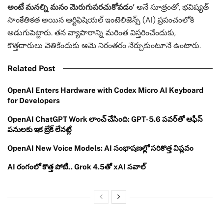
అంటే మనల్ని మనం మెరుగుపరచుకోవడం’
అనే సూత్రంతో, భవిష్యత్
సాంకేతికత అయిన ఆర్టిఫిషియల్ ఇంటెలిజెన్స్ (AI) ప్రపంచంలోకి
అడుగుపెట్టారు. తన వ్యాపారాన్ని మరింత విస్తరించేందుకు,
కొత్తదారులు వెతికేందుకు ఆమె నిరంతరం నేర్చుకుంటూనే ఉంటారు.
Related Post
OpenAI Enters Hardware with Codex Micro AI Keyboard
for Developers
OpenAI ChatGPT Work లాంచ్ చేసింది: GPT-5.6 పవర్‌తో ఆఫీస్
పనులకు ఇక బ్రేక్ లేనట్లే
OpenAI New Voice Models: AI సంభాషణల్లో సరికొత్త విప్లవం
AI రంగంలో కొత్త పోటీ.. Grok 4.5తో xAI సవాల్