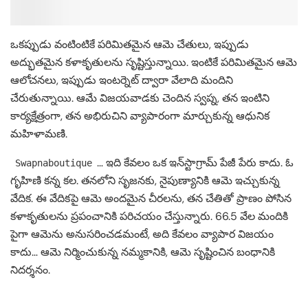
ఒకప్పుడు వంటింటికే పరిమితమైన ఆమె చేతులు, ఇప్పుడు
అద్భుతమైన కళాకృతులను సృష్టిస్తున్నాయి. ఇంటికే పరిమితమైన ఆమె
ఆలోచనలు, ఇప్పుడు ఇంటర్నెట్ ద్వారా వేలాది మందిని
చేరుతున్నాయి. ఆమే విజయవాడకు చెందిన స్వప్న, తన ఇంటిని
కార్యక్షేత్రంగా, తన అభిరుచిని వ్యాపారంగా మార్చుకున్న ఆధునిక
మహిళామణి.
… ఇది కేవలం ఒక ఇన్‌స్టాగ్రామ్ పేజీ పేరు కాదు. ఓ
Swapnaboutique
గృహిణి కన్న కల. తనలోని సృజనకు, నైపుణ్యానికి ఆమె ఇచ్చుకున్న
వేదిక. ఈ వేదికపై ఆమె అందమైన చీరలను, తన చేతితో ప్రాణం పోసిన
కళాకృతులను ప్రపంచానికి పరిచయం చేస్తున్నారు. 66.5 వేల మందికి
పైగా ఆమెను అనుసరించడమంటే, అది కేవలం వ్యాపార విజయం
కాదు… ఆమె నిర్మించుకున్న నమ్మకానికి, ఆమె సృష్టించిన బంధానికి
నిదర్శనం.