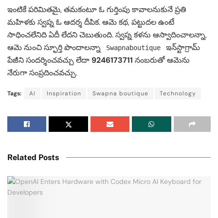
ఇంటికే పరిమితమై, తమకంటూ ఓ గుర్తింపు కావాలనుకునే ప్రతి
మహిళకు స్వప్న ఓ ఆదర్శ దీపిక. ఆమె కథ, పట్టుదల ఉంటే
సాధించలేనిది ఏదీ లేదని చెబుతుంది. స్వప్న కళను ఆస్వాదించాలన్నా,
ఆమె నుంచి స్ఫూర్తి పొందాలన్నా
ఇన్‌స్టాగ్రామ్
Swapnaboutique
పేజీని సందర్శించవచ్చు లేదా
9246173711
నంబరుతో ఆమెను
నేరుగా సంప్రదించవచ్చు.
Tags:
AI
Inspiration
Swapna boutique
Technology
Related Posts