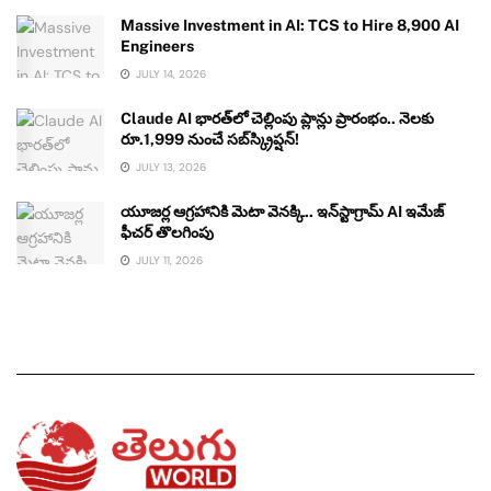
Massive Investment in AI: TCS to Hire 8,900 AI
Engineers
JULY 14, 2026
Claude AI భారత్‌లో చెల్లింపు ప్లాన్లు ప్రారంభం.. నెలకు
రూ.1,999 నుంచే సబ్‌స్క్రిప్షన్!
JULY 13, 2026
యూజర్ల ఆగ్రహానికి మెటా వెనక్కి.. ఇన్‌స్టాగ్రామ్ AI ఇమేజ్
ఫీచర్ తొలగింపు
JULY 11, 2026