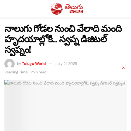
నాలుగు గోడల నుంచి వేలాది మంది
హృదయాల్లోకి.. స్వప్న డిజిటల్
స్వప్నం!
by
Telugu World
July 21, 2025
Reading Time: 1 min read