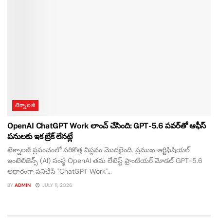
టెక్నాలజీ
OpenAI ChatGPT Work లాంచ్ చేసింది: GPT-5.6 పవర్‌తో ఆఫీస్
పనులకు ఇక బ్రేక్ లేనట్లే
టెక్నాలజీ ప్రపంచంలో సరికొత్త విప్లవం మొదలైంది. ప్రముఖ ఆర్టిఫిషియల్
ఇంటెలిజెన్స్ (AI) సంస్థ OpenAI తమ లేటెస్ట్ ఫ్రాంటియర్ మోడల్ GPT-5.6
ఆధారంగా పనిచేసే "ChatGPT Work"...
BY
ADMIN
JULY 11, 2026