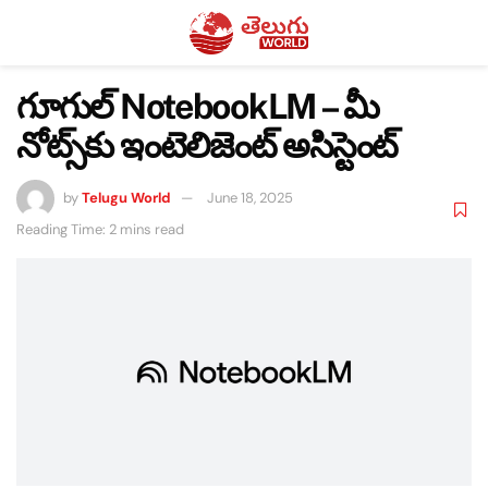
గూగుల్ NotebookLM – మీ
నోట్స్‌కు ఇంటెలిజెంట్ అసిస్టెంట్
by
Telugu World
June 18, 2025
Reading Time: 2 mins read