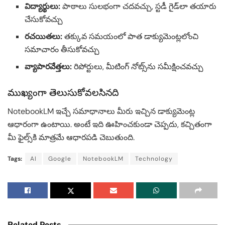
విద్యార్థులు:
పాఠాలు సులభంగా చదవచ్చు, స్టడీ గైడ్‌లా తయారు
చేసుకోవచ్చు
రచయితలు:
తక్కువ సమయంలో పాత డాక్యుమెంట్లలోంచి
సమాచారం తీసుకోవచ్చు
వ్యాపారవేత్తలు:
రిపోర్టులు, మీటింగ్ నోట్స్‌ను సమీక్షించవచ్చు
ముఖ్యంగా తెలుసుకోవలసినది
NotebookLM ఇచ్చే సమాధానాలు మీరు ఇచ్చిన డాక్యుమెంట్ల
ఆధారంగా ఉంటాయి. అంటే ఇది ఊహించకుండా చెప్పదు, కచ్చితంగా
మీ ఫైల్స్‌కి మాత్రమే ఆధారపడి చెబుతుంది.
Tags:
AI
Google
NotebookLM
Technology
Related Posts