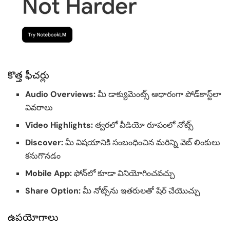
కొత్త ఫీచర్లు
Audio Overviews:
మీ డాక్యుమెంట్స్‌ ఆధారంగా పోడ్‌కాస్ట్‌లా
వివరాలు
Video Highlights:
త్వరలో వీడియో రూపంలో నోట్స్‌
Discover:
మీ విషయానికి సంబంధించిన మరిన్ని వెబ్ లింకులు
కనుగొనడం
Mobile App:
ఫోన్‌లో కూడా వినియోగించవచ్చు
Share Option:
మీ నోట్స్‌ను ఇతరులతో షేర్ చేయొచ్చు
ఉపయోగాలు