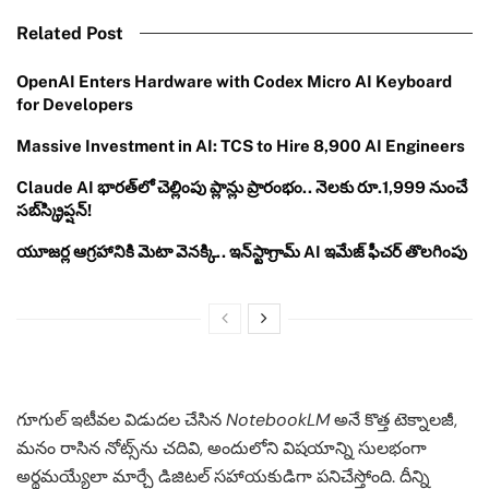
Related Post
OpenAI Enters Hardware with Codex Micro AI Keyboard
for Developers
Massive Investment in AI: TCS to Hire 8,900 AI Engineers
Claude AI భారత్‌లో చెల్లింపు ప్లాన్లు ప్రారంభం.. నెలకు రూ.1,999 నుంచే
సబ్‌స్క్రిప్షన్!
యూజర్ల ఆగ్రహానికి మెటా వెనక్కి.. ఇన్‌స్టాగ్రామ్ AI ఇమేజ్ ఫీచర్ తొలగింపు
గూగుల్ ఇటీవల విడుదల చేసిన
NotebookLM
అనే కొత్త టెక్నాలజీ,
మనం రాసిన నోట్స్‌ను చదివి, అందులోని విషయాన్ని సులభంగా
అర్థమయ్యేలా మార్చే డిజిటల్ సహాయకుడిగా పనిచేస్తోంది. దీన్ని