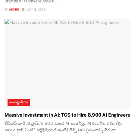
Branded Hardware అయిన...
BY
ADMIN
JULY 18, 2026
అంతర్జాతీయ
Massive Investment in AI: TCS to Hire 8,900 AI Engineers
టీసీఎస్ భారీ AI ప్లాన్.. 8,900 మంది AI ఇంజినీర్లు, AI కంపెనీల కొనుగోళ్లు..
అసలు ప్లాన్ ఏంటి? ఆర్టిఫిషియల్ ఇంటెలిజెన్స్ (AI) ప్రపంచాన్ని వేగంగా