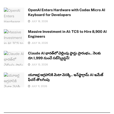
OpenAI Enters Hardware with Codex Micro AI
Keyboard for Developers
JULY 18, 2026
Massive Investment in AI: TCS to Hire 8,900 AI
Engineers
JULY 14, 2026
Claude AI భారత్‌లో చెల్లింపు ప్లాన్లు ప్రారంభం.. నెలకు
రూ.1,999 నుంచే సబ్‌స్క్రిప్షన్!
JULY 13, 2026
యూజర్ల ఆగ్రహానికి మెటా వెనక్కి.. ఇన్‌స్టాగ్రామ్ AI ఇమేజ్
ఫీచర్ తొలగింపు
JULY 11, 2026