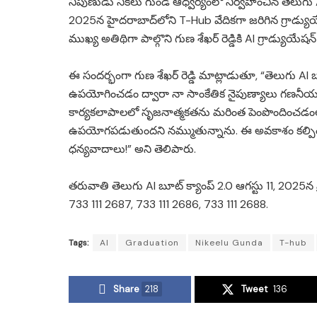
నిపుణుడు నికీలు గుండ ఆధ్వర్యంలో నిర్వహించిన తెలుగు 
2025న హైదరాబాద్‌లోని T-Hub వేదికగా జరిగిన గ్రాడ్యుయేష
ముఖ్య అతిథిగా పాల్గొని గుణ శేఖర్ రెడ్డికి AI గ్రాడ్యుయేష
ఈ సందర్భంగా గుణ శేఖర్ రెడ్డి మాట్లాడుతూ, “తెలుగు AI 
ఉపయోగించడం ద్వారా నా సాంకేతిక నైపుణ్యాలు గణనీయంగా 
కార్యకలాపాలలో సృజనాత్మకతను మరింత పెంపొందించడ
ఉపయోగపడుతుందని నమ్ముతున్నాను. ఈ అవకాశం కల్పించిన 
ధన్యవాదాలు!” అని తెలిపారు.
తరువాతి తెలుగు AI బూట్ క్యాంప్ 2.0 ఆగస్టు 11, 2025న 
733 111 2687, 733 111 2686, 733 111 2688.
Tags:
AI
Graduation
Nikeelu Gunda
T-hub
Share
218
Tweet
136