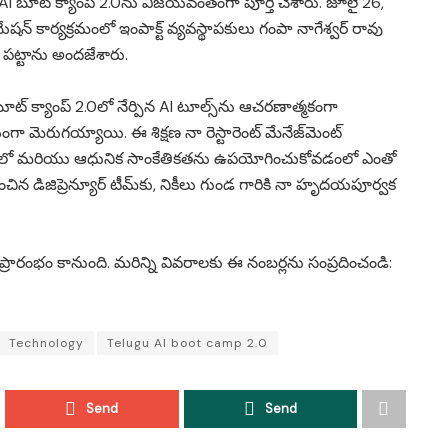
AI బూట్ క్యాంప్ 2.0ను విజయవంతంగా పూర్తి చేశారు. జూలై 26,
న్ కార్యక్రమంలో ఇంపాక్ట్ వ్యవస్థాపకులు గంపా నాగేశ్వర్ రావు
న్ పట్టాను అందజేశారు.
బూట్ క్యాంప్ 2.0లో నేర్పిన AI టూల్స్‌ను ఆచరణాత్మకంగా
మెరుగయ్యాయి. ఈ శిక్షణ నా రెస్టారెంట్ మేనేజ్‌మెంట్
ంలో మరియు ఆధునిక సాంకేతికతను ఉపయోగించుకోవడంలో ఎంతో
డిజిప్రెన్యూర్ టీమ్‌కు, నికీలు గుండ గారికి నా హృదయపూర్వక
ప్రారంభం కానుంది. మరిన్ని వివరాలకు ఈ నంబర్లను సంప్రదించండి:
Technology
Telugu AI boot camp 2.0
Send
Send