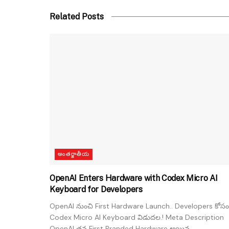
Related Posts
అంతర్జాతీయ
OpenAI Enters Hardware with Codex Micro AI
Keyboard for Developers
OpenAI నుంచి First Hardware Launch.. Developers కోసం
Codex Micro AI Keyboard విడుదల.! Meta Description
OpenAI తన First Branded Hardware అయిన...