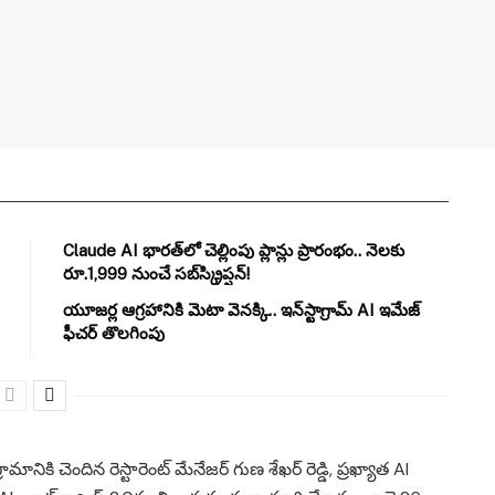
Claude AI భారత్‌లో చెల్లింపు ప్లాన్లు ప్రారంభం.. నెలకు
రూ.1,999 నుంచే సబ్‌స్క్రిప్షన్!
యూజర్ల ఆగ్రహానికి మెటా వెనక్కి.. ఇన్‌స్టాగ్రామ్ AI ఇమేజ్
ఫీచర్ తొలగింపు
ి చెందిన రెస్టారెంట్ మేనేజర్ గుణ శేఖర్ రెడ్డి, ప్రఖ్యాత AI