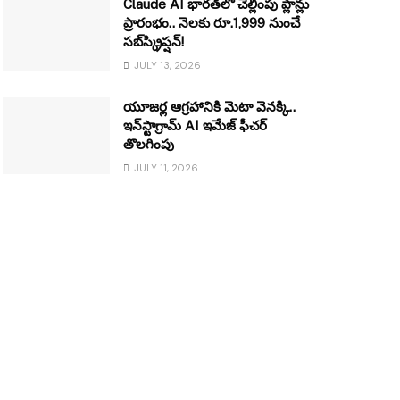
Claude AI భారత్‌లో చెల్లింపు ప్లాన్లు
ప్రారంభం.. నెలకు రూ.1,999 నుంచే
సబ్‌స్క్రిప్షన్!
JULY 13, 2026
యూజర్ల ఆగ్రహానికి మెటా వెనక్కి..
ఇన్‌స్టాగ్రామ్ AI ఇమేజ్ ఫీచర్
తొలగింపు
JULY 11, 2026