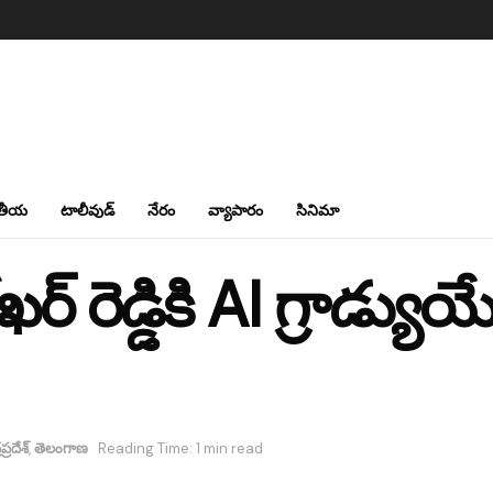
తీయ
టాలీవుడ్
నేరం
వ్యాపారం
సినిమా
 రెడ్డికి AI గ్రాడ్యుయ
ప్రదేశ్
,
తెలంగాణ
Reading Time: 1 min read