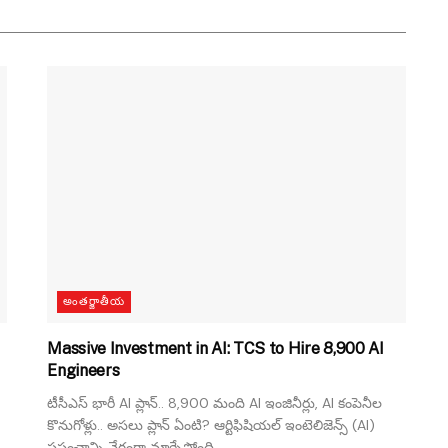
అంతర్జాతీయ
Massive Investment in AI: TCS to Hire 8,900 AI
Engineers
టీసీఎస్ భారీ AI ప్లాన్.. 8,900 మంది AI ఇంజినీర్లు, AI కంపెనీల
కొనుగోళ్లు.. అసలు ప్లాన్ ఏంటి? ఆర్టిఫిషియల్ ఇంటెలిజెన్స్ (AI)
ప్రపంచాన్ని వేగంగా మార్చేస్తోంది....