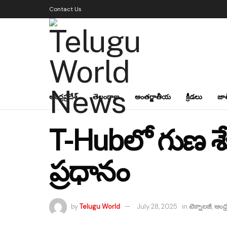
Contact Us
ఆంధ్రప్రదేశ్
తెలంగాణ
అంతర్జాతీయ
క్రీడలు
జా
T-Hubలో గుణ శేఖర్
ప్రధానం
by
Telugu World
July 28, 2025
in
టెక్నాలజీ
,
ఆంధ్ర