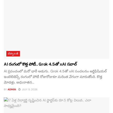
టెక్నాలజీ
AI రంగంలో కొత్త పోటీ.. Grok 4.5తో xAI సవాల్
AI ప్రపంచంలో మరో భారీ అడుగు.. Grok 4.5తో xAI సంచలనం ఆర్టిఫిషియల్
ఇంటెలిజెన్స్ రంగంలో పోటీ రోజురోజుకూ మరింత వేగంగా మారుతోంది. కొత్త
మోడళ్లు, అధునాతన...
BY
ADMIN
JULY 9, 2026