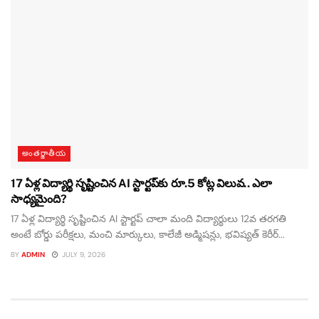
అంతర్జాతీయ
17 ఏళ్ల విద్యార్థి సృష్టించిన AI స్టార్టప్‌కు రూ.5 కోట్ల విలువ.. ఎలా
సాధ్యమైంది?
17 ఏళ్ల విద్యార్థి సృష్టించిన AI స్టార్టప్‌ చాలా మంది విద్యార్థులు 12వ తరగతి
అంటే బోర్డు పరీక్షలు, మంచి మార్కులు, కాలేజీ అడ్మిషన్లు, భవిష్యత్ కెరీర్...
BY
ADMIN
JULY 9, 2026