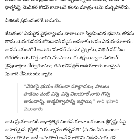
ఫార్మసిస్ట్, మెడికల్ కోడర్ కావాలనే కలను మాత్రం ఆమె మర్చిపోలేదు.
డిజిటల్ ప్రపంచంలోకి అడుగు..
జీవితంలో ఎదురైన వైఫల్యాలను పాఠాలుగా స్వీకరించిన భవాని, తనను
తాను మెరుగుపరచుకోవడానికి సరైన అవకాశం కోసం ఎదురుచూశారు.
ఆ సమయంలోనే ఆమెకు ‘సూపర్ మామ్’ ప్రోగ్రామ్, నిఖిల్ సర్ ఏఐ
తరగతులు ఓ కొత్త దారిని చూపాయి. ఈ శిక్షణ ద్వారా డిజిటల్
నైపుణ్యాలు నేర్చుకుంటూ, తన భవిష్యత్ ఆశయాలకు బలమైన
పునాది వేసుకుంటున్నారు.
“వేదికపై భయం లేకుండా మాట్లాడటం, పాటలు
పాడటం వంటి చిన్న చిన్న విజయాలే నాకు గొప్ప
ఆనందాన్ని, ఆత్మవిశ్వాసాన్ని ఇస్తాయి,”
అని భవాని
చెబుతారు.
ఆమె ప్రయాణానికి ఆధ్యాత్మిక చింతన కూడా ఒక బలం. శ్రీకృష్ణుడిపై
అపారమైన భక్తితో, “యద్భావం తద్భవతి” (మనం ఏది బలంగా
నమ్ముతామో, అదే అవుతాం) అనే సూత్రాన్ని విశ్వసిస్తారు. కష్ట