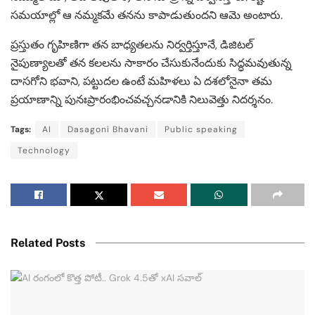
సమయాల్లో ఆ నమ్మకమే తనను కాపాడుతుందని ఆమె అంటారు.
ప్రస్తుతం గృహిణిగా తన బాధ్యతలను నిర్వర్తిస్తూనే, డిజిటల్
నైపుణ్యాలతో తన కలలను సాకారం చేసుకునేందుకు సిద్ధమవుతున్న
దాసగోని భవాని, పట్టుదల ఉంటే మహిళలు ఏ దశలోనైనా తమ
ప్రయాణాన్ని పునఃప్రారంభించవచ్చనడానికి నిలువెత్తు నిదర్శనం.
Tags:
AI
Dasagoni Bhavani
Public speaking
Technology
Related Posts