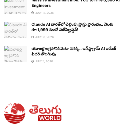
Massive Investment in AI: TCS to Hire 8,900 AI
Engineers
JULY 14, 2026
Claude AI భారత్‌లో చెల్లింపు ప్లాన్లు ప్రారంభం.. నెలకు
రూ.1,999 నుంచే సబ్‌స్క్రిప్షన్!
JULY 13, 2026
యూజర్ల ఆగ్రహానికి మెటా వెనక్కి.. ఇన్‌స్టాగ్రామ్ AI ఇమేజ్
ఫీచర్ తొలగింపు
JULY 11, 2026