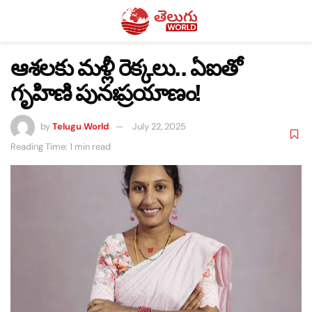
ఆశలకు మళ్లీ రెక్కలు.. ఏఐతో
గృహిణి పునఃప్రయాణం!
by
Telugu World
July 22, 2025
Reading Time: 1 min read