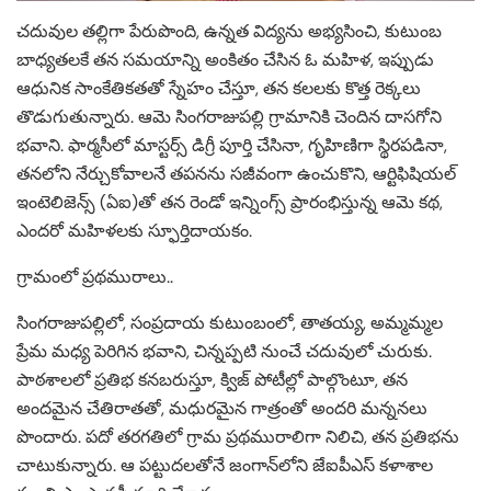
చదువుల తల్లిగా పేరుపొంది, ఉన్నత విద్యను అభ్యసించి, కుటుంబ
బాధ్యతలకే తన సమయాన్ని అంకితం చేసిన ఓ మహిళ, ఇప్పుడు
ఆధునిక సాంకేతికతతో స్నేహం చేస్తూ, తన కలలకు కొత్త రెక్కలు
తొడుగుతున్నారు. ఆమె సింగరాజుపల్లి గ్రామానికి చెందిన దాసగోని
భవాని. ఫార్మసీలో మాస్టర్స్ డిగ్రీ పూర్తి చేసినా, గృహిణిగా స్థిరపడినా,
తనలోని నేర్చుకోవాలనే తపనను సజీవంగా ఉంచుకొని, ఆర్టిఫిషియల్
ఇంటెలిజెన్స్ (ఏఐ)తో తన రెండో ఇన్నింగ్స్ ప్రారంభిస్తున్న ఆమె కథ,
ఎందరో మహిళలకు స్ఫూర్తిదాయకం.
గ్రామంలో ప్రథమురాలు..
సింగరాజుపల్లిలో, సంప్రదాయ కుటుంబంలో, తాతయ్య, అమ్మమ్మల
ప్రేమ మధ్య పెరిగిన భవాని, చిన్నప్పటి నుంచే చదువులో చురుకు.
పాఠశాలలో ప్రతిభ కనబరుస్తూ, క్విజ్ పోటీల్లో పాల్గొంటూ, తన
అందమైన చేతిరాతతో, మధురమైన గాత్రంతో అందరి మన్ననలు
పొందారు. పదో తరగతిలో గ్రామ ప్రథమురాలిగా నిలిచి, తన ప్రతిభను
చాటుకున్నారు. ఆ పట్టుదలతోనే జంగాన్‌లోని జేఐపీఎస్ కళాశాల