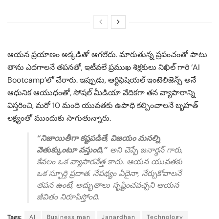
ఆయన ప్రయాణం అక్కడితో ఆగలేదు. మారుతున్న ప్రపంచంతో పాటు
తాను ఎదగాలనే తపనతో, ఇటీవలే ప్రముఖ శిక్షకులు నిఖిల్ గారి ‘AI
Bootcamp’లో చేరారు. ఇప్పుడు, ఆర్టిఫిషియల్ ఇంటెలిజెన్స్ అనే
ఆధునిక ఆయుధంతో, సోషల్ మీడియా వేదికగా తన వ్యాపారాన్ని
విస్తరించి, మరో 10 మంది యువతకు ఉపాధి కల్పించాలనే బృహత్
లక్ష్యంతో ముందుకు సాగుతున్నారు.
“నిజాయితీగా కష్టపడితే, విజయం మనల్ని
వెతుక్కుంటూ వస్తుంది,”
అని చెప్పే జనార్ధన్ గారు,
కేవలం ఒక వ్యాపారవేత్త కాదు. ఆయన యువతకు
ఒక స్ఫూర్తి ప్రదాత. నేపథ్యం ఏదైనా, నేర్చుకోవాలనే
తపన ఉంటే, అద్భుతాలు సృష్టించవచ్చని ఆయన
జీవితం నిరూపిస్తోంది.
Tags:
AI
Business man
Janardhan
Technology