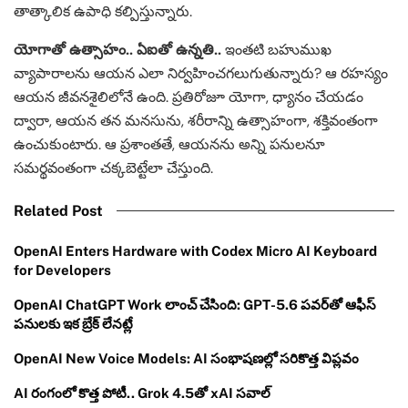
తాత్కాలిక ఉపాధి కల్పిస్తున్నారు.
యోగాతో ఉత్సాహం.. ఏఐతో ఉన్నతి..
ఇంతటి బహుముఖ
వ్యాపారాలను ఆయన ఎలా నిర్వహించగలుగుతున్నారు? ఆ రహస్యం
ఆయన జీవనశైలిలోనే ఉంది. ప్రతిరోజూ యోగా, ధ్యానం చేయడం
ద్వారా, ఆయన తన మనసును, శరీరాన్ని ఉత్సాహంగా, శక్తివంతంగా
ఉంచుకుంటారు. ఆ ప్రశాంతతే, ఆయనను అన్ని పనులనూ
సమర్థవంతంగా చక్కబెట్టేలా చేస్తుంది.
Related Post
OpenAI Enters Hardware with Codex Micro AI Keyboard
for Developers
OpenAI ChatGPT Work లాంచ్ చేసింది: GPT-5.6 పవర్‌తో ఆఫీస్
పనులకు ఇక బ్రేక్ లేనట్లే
OpenAI New Voice Models: AI సంభాషణల్లో సరికొత్త విప్లవం
AI రంగంలో కొత్త పోటీ.. Grok 4.5తో xAI సవాల్