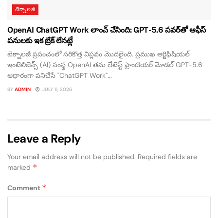
టెక్నాలజీ
OpenAI ChatGPT Work లాంచ్ చేసింది: GPT-5.6 పవర్‌తో ఆఫీస్
పనులకు ఇక బ్రేక్ లేనట్లే
టెక్నాలజీ ప్రపంచంలో సరికొత్త విప్లవం మొదలైంది. ప్రముఖ ఆర్టిఫిషియల్
ఇంటెలిజెన్స్ (AI) సంస్థ OpenAI తమ లేటెస్ట్ ఫ్రాంటియర్ మోడల్ GPT-5.6
ఆధారంగా పనిచేసే "ChatGPT Work"...
BY
ADMIN
JULY 11, 2026
Leave a Reply
Your email address will not be published.
Required fields are
*
marked
*
Comment