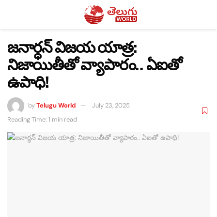
జనార్ధన్ విజయ యాత్ర:
నిజాయితీతో వ్యాపారం.. ఏఐతో
ఉపాధి!
by
Telugu World
July 23, 2025
Reading Time: 1 min read