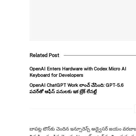
Related Post
OpenAI Enters Hardware with Codex Micro AI
Keyboard for Developers
OpenAI ChatGPT Work లాంచ్ చేసింది: GPT-5.6
పవర్‌తో ఆఫీస్ పనులకు ఇక బ్రేక్ లేనట్లే
బాపట్ల టౌన్‌కు చెందిన ఇన్సూరెన్స్ అడ్వైసర్ జయం వరబాబ