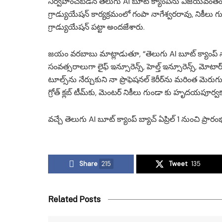
నిర్వహించబడిన తెలుగు AI బూట్ క్యాంప్‌ను విజయవంతంగా
గ్రాడ్యుయేషన్ కార్యక్రమంలో గంపా నాగేశ్వరరావు, నికీలు గు
గ్రాడ్యుయేషన్ పట్టా అందజేశారు.
జయం వరబాబు మాట్లాడుతూ, “తెలుగు AI బూట్ క్యాంప్ నాక
సంవత్సరాలుగా లైఫ్ ఇన్సూరెన్స్, హెల్త్ ఇన్సూరెన్స్, మోటార
టూల్స్‌ను నేర్చుకుని నా ప్రొఫెషనల్ కెరీర్‌ను మరింత 
గ్రోత్ క్లబ్ టీమ్‌కు, మెంటర్ నికీలు గుండా కు హృదయపూర్వ
వచ్చే తెలుగు AI బూట్ క్యాంప్ బ్యాచ్ ఏప్రిల్ 1 నుంచి ప్ర
Share
215
Tweet
135
Related Posts