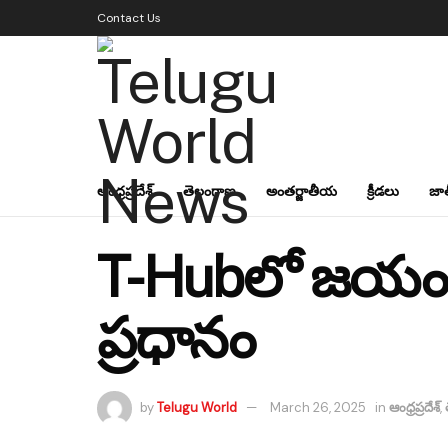
Contact Us
ఆంధ్రప్రదేశ్
తెలంగాణ
అంతర్జాతీయ
క్రీడలు
జా
T-Hubలో జయం వర
ప్రధానం
by
Telugu World
March 26, 2025
in
ఆంధ్రప్రదేశ్
,