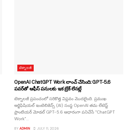
టెక్నాలజీ
OpenAI ChatGPT Work లాంచ్ చేసింది: GPT-5.6
పవర్‌తో ఆఫీస్ పనులకు ఇక బ్రేక్ లేనట్లే
టెక్నాలజీ ప్రపంచంలో సరికొత్త విప్లవం మొదలైంది. ప్రముఖ
ఆర్టిఫిషియల్ ఇంటెలిజెన్స్ (AI) సంస్థ OpenAI తమ లేటెస్ట్
ఫ్రాంటియర్ మోడల్ GPT-5.6 ఆధారంగా పనిచేసే "ChatGPT
Work"...
BY
ADMIN
JULY 11, 2026