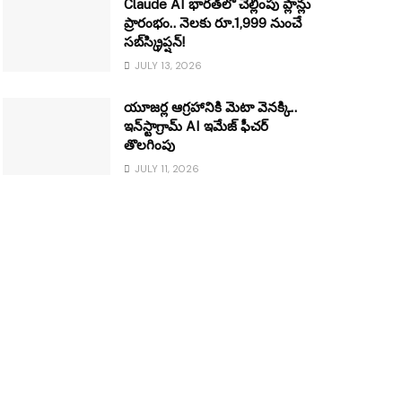
Claude AI భారత్‌లో చెల్లింపు ప్లాన్లు
ప్రారంభం.. నెలకు రూ.1,999 నుంచే
సబ్‌స్క్రిప్షన్!
JULY 13, 2026
యూజర్ల ఆగ్రహానికి మెటా వెనక్కి..
ఇన్‌స్టాగ్రామ్ AI ఇమేజ్ ఫీచర్
తొలగింపు
JULY 11, 2026