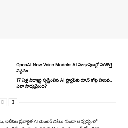
OpenAI New Voice Models: AI సంభాషణల్లో సరికొత్త
విప్లవం
17 ఏళ్ల విద్యార్థి సృష్టించిన AI స్టార్టప్‌కు రూ.5 కోట్ల విలువ..
ఎలా సాధ్యమైంది?
ు, ఇటీవల ప్రఖ్యాత AI మెంటర్ నికీలు గుండా ఆధ్వర్యంలో