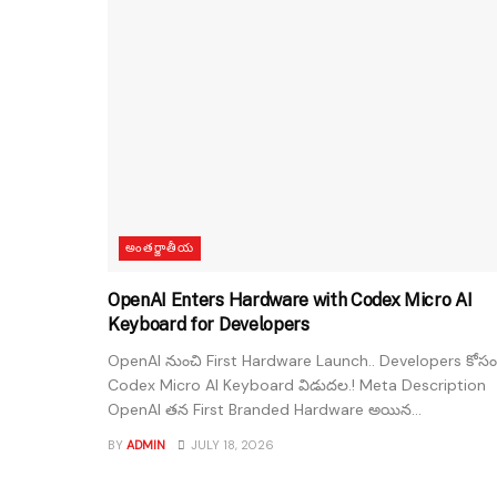
అంతర్జాతీయ
OpenAI Enters Hardware with Codex Micro AI
Keyboard for Developers
OpenAI నుంచి First Hardware Launch.. Developers కోసం
Codex Micro AI Keyboard విడుదల.! Meta Description
OpenAI తన First Branded Hardware అయిన...
BY
ADMIN
JULY 18, 2026