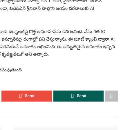
 పూర్తిచేశారు. మార్చి 9న T-Hub, హైదరాబాద్‌లో జరిగిన
ండా, బిఎన్‌ఎస్ శ్రీనివాస్ పాల్గొని జయం వరబాబు‌కు AI
ు టెక్నాలజీపై కొత్త అవగాహనను కలిగించింది. నేను గత 10
్ ఇన్సూరెన్సు రంగాల్లో పని చేస్తున్నాను. ఈ బూట్ క్యాంప్ ద్వారా AI
మెరుగుపరచుకునే అవకాశం లభించింది. ఈ అద్భుతమైన అవకాశం ఇచ్చిన
క కృతజ్ఞతలు!” అని అన్నారు.
ారంభమవుతుంది.
Send
Send