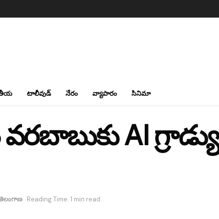
తీయ
టాలీవుడ్
నేరం
వ్యాపారం
సినిమా
బాబు‌కు AI గ్రాడ్యు
తెలంగాణ
Reading Time: 1 min read