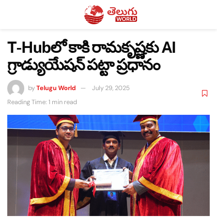
T-Hubలో కాకి రామకృష్ణకు AI
గ్రాడ్యుయేషన్ పట్టా ప్రధానం
by
Telugu World
July 29, 2025
Reading Time: 1 min read