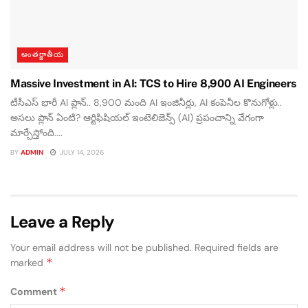
అంతర్జాతీయ
Massive Investment in AI: TCS to Hire 8,900 AI Engineers
టీసీఎస్ భారీ AI ప్లాన్.. 8,900 మంది AI ఇంజినీర్లు, AI కంపెనీల కొనుగోళ్లు..
అసలు ప్లాన్ ఏంటి? ఆర్టిఫిషియల్ ఇంటెలిజెన్స్ (AI) ప్రపంచాన్ని వేగంగా
మార్చేస్తోంది....
BY
ADMIN
JULY 14, 2026
Leave a Reply
Your email address will not be published.
Required fields are
*
marked
*
Comment