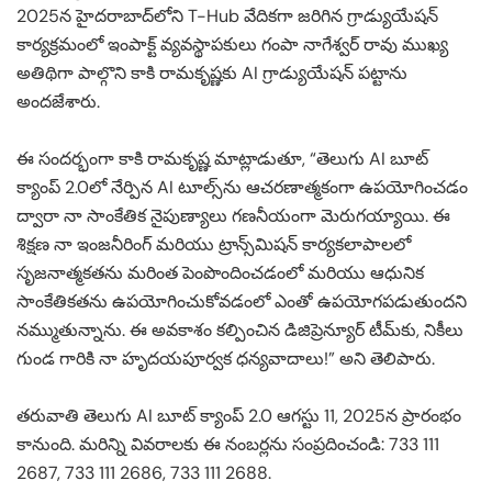
2025న హైదరాబాద్‌లోని T-Hub వేదికగా జరిగిన గ్రాడ్యుయేషన్
కార్యక్రమంలో ఇంపాక్ట్ వ్యవస్థాపకులు గంపా నాగేశ్వర్ రావు ముఖ్య
అతిథిగా పాల్గొని కాకి రామకృష్ణకు AI గ్రాడ్యుయేషన్ పట్టాను
అందజేశారు.
ఈ సందర్భంగా కాకి రామకృష్ణ మాట్లాడుతూ, “తెలుగు AI బూట్
క్యాంప్ 2.0లో నేర్పిన AI టూల్స్‌ను ఆచరణాత్మకంగా ఉపయోగించడం
ద్వారా నా సాంకేతిక నైపుణ్యాలు గణనీయంగా మెరుగయ్యాయి. ఈ
శిక్షణ నా ఇంజనీరింగ్ మరియు ట్రాన్స్‌మిషన్ కార్యకలాపాలలో
సృజనాత్మకతను మరింత పెంపొందించడంలో మరియు ఆధునిక
సాంకేతికతను ఉపయోగించుకోవడంలో ఎంతో ఉపయోగపడుతుందని
నమ్ముతున్నాను. ఈ అవకాశం కల్పించిన డిజిప్రెన్యూర్ టీమ్‌కు, నికీలు
గుండ గారికి నా హృదయపూర్వక ధన్యవాదాలు!” అని తెలిపారు.
తరువాతి తెలుగు AI బూట్ క్యాంప్ 2.0 ఆగస్టు 11, 2025న ప్రారంభం
కానుంది. మరిన్ని వివరాలకు ఈ నంబర్లను సంప్రదించండి: 733 111
2687, 733 111 2686, 733 111 2688.