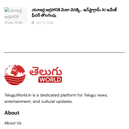
యూజర్ల ఆగ్రహానికి మెటా వెనక్కి.. ఇన్‌స్టాగ్రామ్ AI ఇమేజ్
ఫీచర్ తొలగింపు
JULY 11, 2026
TeluguWorld.in is a dedicated platform for Telugu news,
entertainment, and cultural updates.
About
About Us