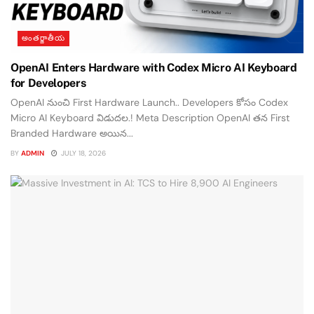
అంతర్జాతీయ
OpenAI Enters Hardware with Codex Micro AI Keyboard
for Developers
OpenAI నుంచి First Hardware Launch.. Developers కోసం Codex
Micro AI Keyboard విడుదల.! Meta Description OpenAI తన First
Branded Hardware అయిన...
BY
ADMIN
JULY 18, 2026