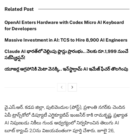
Related Post
OpenAI Enters Hardware with Codex Micro AI Keyboard
for Developers
Massive Investment in AI: TCS to Hire 8,900 AI Engineers
Claude AI భారత్‌లో చెల్లింపు ప్లాన్లు ప్రారంభం.. నెలకు రూ.1,999 నుంచే
సబ్‌స్క్రిప్షన్!
యూజర్ల ఆగ్రహానికి మెటా వెనక్కి.. ఇన్‌స్టాగ్రామ్ AI ఇమేజ్ ఫీచర్ తొలగింపు
వై.ఎస్.ఆర్. కడప జిల్లా, పులివెందుల (పోస్ట్), ప్రశాంతి నగర్‌కు చెందిన
ఏపీ ట్రాన్స్‌కోలో డిప్యూటీ ఎగ్జిక్యూటివ్ ఇంజనీర్ కాకి రామకృష్ణ, ప్రఖ్యాత
AI నిపుణుడు నికీలు గుండ ఆధ్వర్యంలో నిర్వహించిన తెలుగు AI
బూట్ క్యాంప్ 2.0ను విజయవంతంగా పూర్తి చేశారు. జూలై 26,