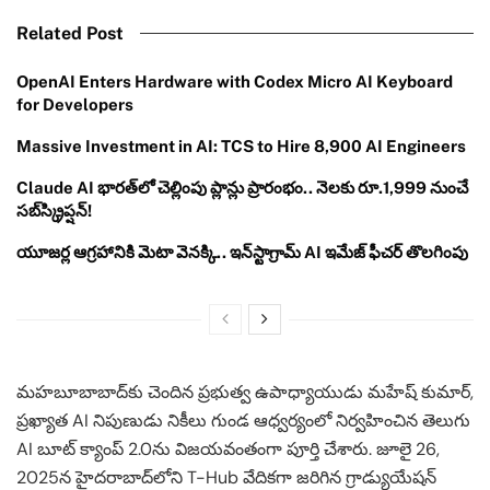
Related Post
OpenAI Enters Hardware with Codex Micro AI Keyboard
for Developers
Massive Investment in AI: TCS to Hire 8,900 AI Engineers
Claude AI భారత్‌లో చెల్లింపు ప్లాన్లు ప్రారంభం.. నెలకు రూ.1,999 నుంచే
సబ్‌స్క్రిప్షన్!
యూజర్ల ఆగ్రహానికి మెటా వెనక్కి.. ఇన్‌స్టాగ్రామ్ AI ఇమేజ్ ఫీచర్ తొలగింపు
మహబూబాబాద్‌కు చెందిన ప్రభుత్వ ఉపాధ్యాయుడు మహేష్ కుమార్,
ప్రఖ్యాత AI నిపుణుడు నికీలు గుండ ఆధ్వర్యంలో నిర్వహించిన తెలుగు
AI బూట్ క్యాంప్ 2.0ను విజయవంతంగా పూర్తి చేశారు. జూలై 26,
2025న హైదరాబాద్‌లోని T-Hub వేదికగా జరిగిన గ్రాడ్యుయేషన్