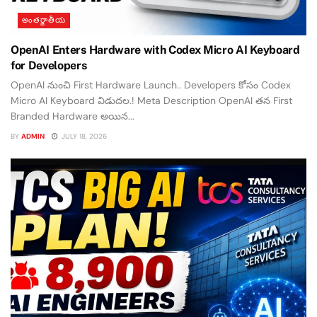
అంతర్జాతీయ
OpenAI Enters Hardware with Codex Micro AI Keyboard
for Developers
OpenAI నుంచి First Hardware Launch.. Developers కోసం Codex
Micro AI Keyboard విడుదల.! Meta Description OpenAI తన First
Branded Hardware అయిన...
BY
ADMIN
JULY 18, 2026