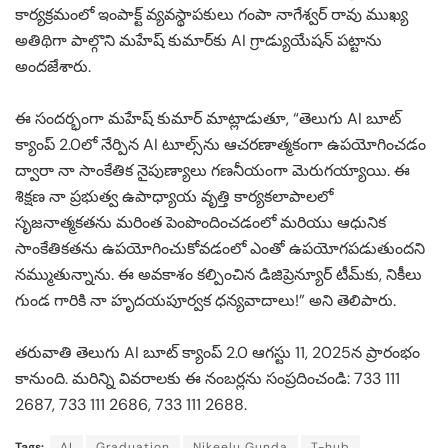
కార్యక్రమంలో ఇంపాక్ట్ వ్యవస్థాపకులు గంపా నాగేశ్వర్ రావు ముఖ్య
అతిథిగా పాల్గొని మహేష్ కుమార్‌కు AI గ్రాడ్యుయేషన్ పట్టాను
అందజేశారు.
ఈ సందర్భంగా మహేష్ కుమార్ మాట్లాడుతూ, “తెలుగు AI బూట్
క్యాంప్ 2.0లో నేర్పిన AI టూల్స్‌ను ఆచరణాత్మకంగా ఉపయోగించడం
ద్వారా నా సాంకేతిక నైపుణ్యాలు గణనీయంగా మెరుగయ్యాయి. ఈ
శిక్షణ నా ప్రభుత్వ ఉపాధ్యాయ వృత్తి కార్యకలాపాలలో
సృజనాత్మకతను మరింత పెంపొందించడంలో మరియు ఆధునిక
సాంకేతికతను ఉపయోగించుకోవడంలో ఎంతో ఉపయోగపడుతుందని
నమ్ముతున్నాను. ఈ అవకాశం కల్పించిన డిజిప్రెన్యూర్ టీమ్‌కు, నికీలు
గుండ గారికి నా హృదయపూర్వక ధన్యవాదాలు!” అని తెలిపారు.
తరువాతి తెలుగు AI బూట్ క్యాంప్ 2.0 ఆగస్టు 11, 2025న ప్రారంభం
కానుంది. మరిన్ని వివరాలకు ఈ నంబర్లను సంప్రదించండి: 733 111
2687, 733 111 2686, 733 111 2688.
Tags:
AI
Graduation
Nikeelu Gunda
T-hub