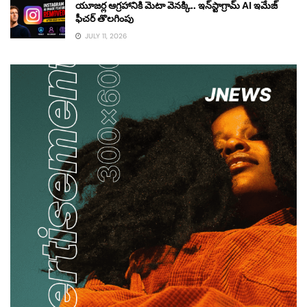
యూజర్ల ఆగ్రహానికి మెటా వెనక్కి.. ఇన్‌స్టాగ్రామ్ AI ఇమేజ్
ఫీచర్ తొలగింపు
JULY 11, 2026