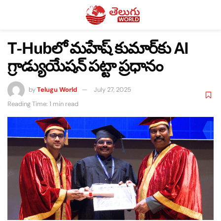
T-Hubలో మహేష్ కుమార్‌కు AI
గ్రాడ్యుయేషన్ పట్టా ప్రధానం
by
Telugu World
July 27, 2025
Reading Time: 1 min read