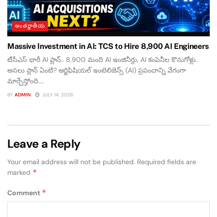
అంతర్జాతీయ
Massive Investment in AI: TCS to Hire 8,900 AI Engineers
టీసీఎస్ భారీ AI ప్లాన్.. 8,900 మంది AI ఇంజినీర్లు, AI కంపెనీల కొనుగోళ్లు..
అసలు ప్లాన్ ఏంటి? ఆర్టిఫిషియల్ ఇంటెలిజెన్స్ (AI) ప్రపంచాన్ని వేగంగా
మార్చేస్తోంది....
BY
ADMIN
JULY 14, 2026
Leave a Reply
Your email address will not be published.
Required fields are
*
marked
*
Comment