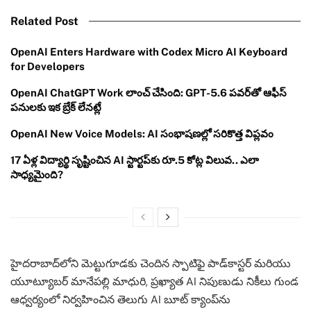
Related Post
OpenAI Enters Hardware with Codex Micro AI Keyboard
for Developers
OpenAI ChatGPT Work లాంచ్ చేసింది: GPT-5.6 పవర్‌తో ఆఫీస్
పనులకు ఇక బ్రేక్ లేనట్లే
OpenAI New Voice Models: AI సంభాషణల్లో సరికొత్త విప్లవం
17 ఏళ్ల విద్యార్థి సృష్టించిన AI స్టార్టప్‌కు రూ.5 కోట్ల విలువ.. ఎలా
సాధ్యమైంది?
హైదరాబాద్‌లోని మెట్టుగూడకు చెందిన స్పాటిఫై పాడ్‌కాస్టర్ మరియు
యూట్యూబర్ మానేపల్లి మాధురి, ప్రఖ్యాత AI నిపుణుడు నికీలు గుండ
ఆధ్వర్యంలో నిర్వహించిన తెలుగు AI బూట్ క్యాంప్‌ను