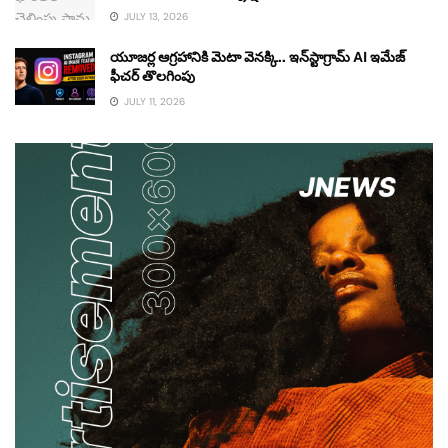
JULY 13, 2026
యూజర్ల ఆగ్రహానికి మెటా వెనక్కి.. ఇన్‌స్టాగ్రామ్ AI ఇమేజ్
ఫీచర్ తొలగింపు
JULY 11, 2026