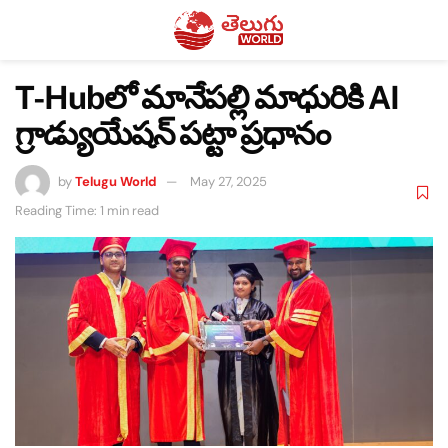
T-Hubలో మానేపల్లి మాధురికి AI
గ్రాడ్యుయేషన్ పట్టా ప్రధానం
by
Telugu World
May 27, 2025
Reading Time: 1 min read