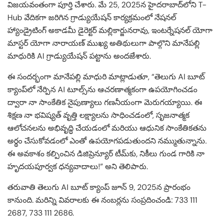
విజయవంతంగా పూర్తి చేశారు. మే 25, 2025న హైదరాబాద్‌లోని T-
Hub వేదికగా జరిగిన గ్రాడ్యుయేషన్ కార్యక్రమంలో నేషనల్
హ్యాండ్రైటింగ్ అకాడమీ డైరెక్టర్ మల్లికార్జునరావు, ఇంటర్నేషనల్ యోగా
మాస్టర్ యోగా నారాయణ్ ముఖ్య అతిథులుగా పాల్గొని మానేపల్లి
మాధురికి AI గ్రాడ్యుయేషన్ పట్టాను అందజేశారు.
ఈ సందర్భంగా మానేపల్లి మాధురి మాట్లాడుతూ, “తెలుగు AI బూట్
క్యాంప్‌లో నేర్పిన AI టూల్స్‌ను ఆచరణాత్మకంగా ఉపయోగించడం
ద్వారా నా సాంకేతిక నైపుణ్యాలు గణనీయంగా మెరుగయ్యాయి. ఈ
శిక్షణ నా భవిష్యత్ వృత్తి లక్ష్యాలను సాధించడంలో, సృజనాత్మక
ఆలోచనలను అభివృద్ధి చేయడంలో మరియు ఆధునిక సాంకేతికతను
అర్థం చేసుకోవడంలో ఎంతో ఉపయోగపడుతుందని నమ్ముతున్నాను.
ఈ అవకాశం కల్పించిన డిజిప్రెన్యూర్ టీమ్‌కు, నికీలు గుండ గారికి నా
హృదయపూర్వక ధన్యవాదాలు!” అని తెలిపారు.
తరువాతి తెలుగు AI బూట్ క్యాంప్ జూన్ 9, 2025న ప్రారంభం
కానుంది. మరిన్ని వివరాలకు ఈ నంబర్లను సంప్రదించండి: 733 111
2687, 733 111 2686.