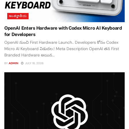
అంతర్జాతీయ
OpenAI Enters Hardware with Codex Micro AI Keyboard
for Developers
OpenAI నుంచి First Hardware Launch.. Developers కోసం Codex
Micro AI Keyboard విడుదల.! Meta Description OpenAI తన First
Branded Hardware అయిన...
BY
ADMIN
JULY 18, 2026