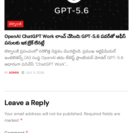
టెక్నాలజీ
OpenAI ChatGPT Work లాంచ్ చేసింది: GPT-5.6 పవర్‌తో ఆఫీస్
పనులకు ఇక బ్రేక్ లేనట్లే
టెక్నాలజీ ప్రపంచంలో సరికొత్త విప్లవం మొదలైంది. ప్రముఖ ఆర్టిఫిషియల్
ఇంటెలిజెన్స్ (AI) సంస్థ OpenAI తమ లేటెస్ట్ ఫ్రాంటియర్ మోడల్ GPT-5.6
ఆధారంగా పనిచేసే "ChatGPT Work"...
BY
ADMIN
JULY 11, 2026
Leave a Reply
Your email address will not be published.
Required fields are
*
marked
*
Comment