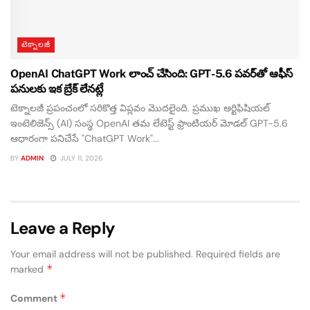
టెక్నాలజీ
OpenAI ChatGPT Work లాంచ్ చేసింది: GPT-5.6 పవర్‌తో ఆఫీస్
పనులకు ఇక బ్రేక్ లేనట్లే
టెక్నాలజీ ప్రపంచంలో సరికొత్త విప్లవం మొదలైంది. ప్రముఖ ఆర్టిఫిషియల్
ఇంటెలిజెన్స్ (AI) సంస్థ OpenAI తమ లేటెస్ట్ ఫ్రాంటియర్ మోడల్ GPT-5.6
ఆధారంగా పనిచేసే "ChatGPT Work"...
BY
ADMIN
JULY 11, 2026
Leave a Reply
Your email address will not be published.
Required fields are
*
marked
*
Comment