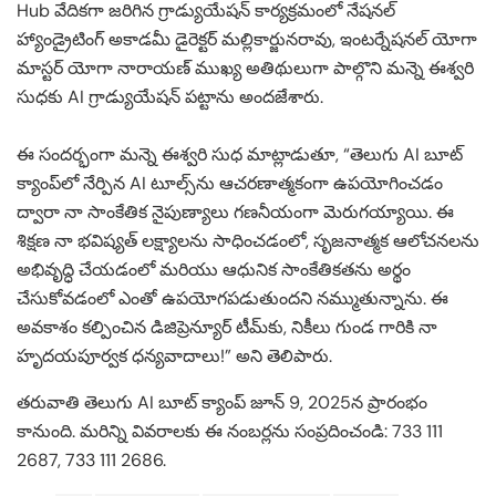
Hub వేదికగా జరిగిన గ్రాడ్యుయేషన్ కార్యక్రమంలో నేషనల్
హ్యాండ్రైటింగ్ అకాడమీ డైరెక్టర్ మల్లికార్జునరావు, ఇంటర్నేషనల్ యోగా
మాస్టర్ యోగా నారాయణ్ ముఖ్య అతిథులుగా పాల్గొని మన్నె ఈశ్వరి
సుధకు AI గ్రాడ్యుయేషన్ పట్టాను అందజేశారు.
ఈ సందర్భంగా మన్నె ఈశ్వరి సుధ మాట్లాడుతూ, “తెలుగు AI బూట్
క్యాంప్‌లో నేర్పిన AI టూల్స్‌ను ఆచరణాత్మకంగా ఉపయోగించడం
ద్వారా నా సాంకేతిక నైపుణ్యాలు గణనీయంగా మెరుగయ్యాయి. ఈ
శిక్షణ నా భవిష్యత్ లక్ష్యాలను సాధించడంలో, సృజనాత్మక ఆలోచనలను
అభివృద్ధి చేయడంలో మరియు ఆధునిక సాంకేతికతను అర్థం
చేసుకోవడంలో ఎంతో ఉపయోగపడుతుందని నమ్ముతున్నాను. ఈ
అవకాశం కల్పించిన డిజిప్రెన్యూర్ టీమ్‌కు, నికీలు గుండ గారికి నా
హృదయపూర్వక ధన్యవాదాలు!” అని తెలిపారు.
తరువాతి తెలుగు AI బూట్ క్యాంప్ జూన్ 9, 2025న ప్రారంభం
కానుంది. మరిన్ని వివరాలకు ఈ నంబర్లను సంప్రదించండి: 733 111
2687, 733 111 2686.