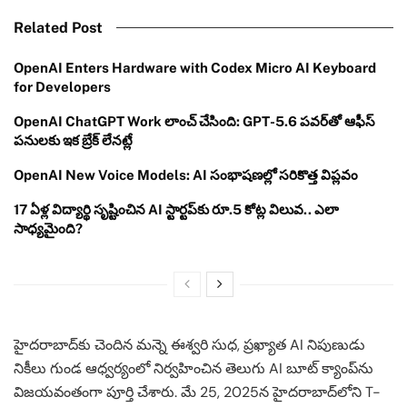
Related Post
OpenAI Enters Hardware with Codex Micro AI Keyboard
for Developers
OpenAI ChatGPT Work లాంచ్ చేసింది: GPT-5.6 పవర్‌తో ఆఫీస్
పనులకు ఇక బ్రేక్ లేనట్లే
OpenAI New Voice Models: AI సంభాషణల్లో సరికొత్త విప్లవం
17 ఏళ్ల విద్యార్థి సృష్టించిన AI స్టార్టప్‌కు రూ.5 కోట్ల విలువ.. ఎలా
సాధ్యమైంది?
హైదరాబాద్‌కు చెందిన మన్నె ఈశ్వరి సుధ, ప్రఖ్యాత AI నిపుణుడు
నికీలు గుండ ఆధ్వర్యంలో నిర్వహించిన తెలుగు AI బూట్ క్యాంప్‌ను
విజయవంతంగా పూర్తి చేశారు. మే 25, 2025న హైదరాబాద్‌లోని T-