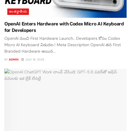
అంతర్జాతీయ
OpenAI Enters Hardware with Codex Micro AI Keyboard
for Developers
OpenAI నుంచి First Hardware Launch.. Developers కోసం Codex
Micro AI Keyboard విడుదల.! Meta Description OpenAI తన First
Branded Hardware అయిన...
BY
ADMIN
JULY 18, 2026