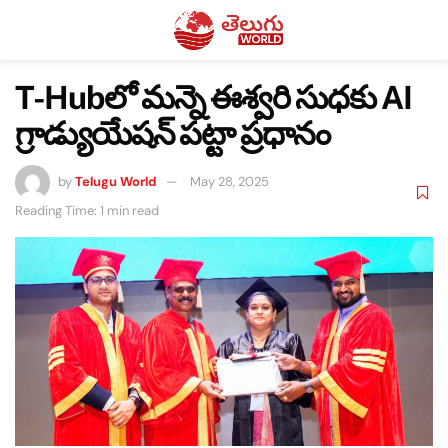
T-Hubలో మన్నె ఈశ్వరి సుధకు AI
గ్రాడ్యుయేషన్ పట్టా ప్రధానం
by
Telugu World
May 28, 2025
Reading Time: 1 min read