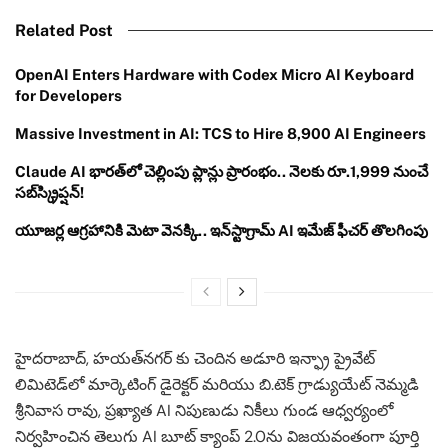
Related Post
OpenAI Enters Hardware with Codex Micro AI Keyboard
for Developers
Massive Investment in AI: TCS to Hire 8,900 AI Engineers
Claude AI భారత్‌లో చెల్లింపు ప్లాన్లు ప్రారంభం.. నెలకు రూ.1,999 నుంచే
సబ్‌స్క్రిప్షన్!
యూజర్ల ఆగ్రహానికి మెటా వెనక్కి.. ఇన్‌స్టాగ్రామ్ AI ఇమేజ్ ఫీచర్ తొలగింపు
హైదరాబాద్, హయత్‌నగర్ కు చెందిన అడూరి ఇన్ఫ్రా ప్రైవేట్
లిమిటెడ్‌లో మార్కెటింగ్ డైరెక్టర్ మరియు బి.టెక్ గ్రాడ్యుయేట్ నెమ్మడి
శ్రీనివాస రావు, ప్రఖ్యాత AI నిపుణుడు నికీలు గుండ ఆధ్వర్యంలో
నిర్వహించిన తెలుగు AI బూట్ క్యాంప్ 2.0ను విజయవంతంగా పూర్తి