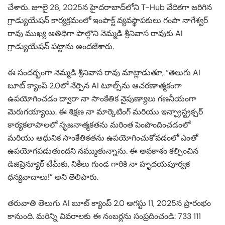
చేశారు. జూలై 26, 2025న హైదరాబాద్‌లోని T-Hub వేదికగా జరిగిన
గ్రాడ్యుయేషన్ కార్యక్రమంలో ఇంపాక్ట్ వ్యవస్థాపకులు గంపా నాగేశ్వర్
రావు ముఖ్య అతిథిగా పాల్గొని నెమ్మడి శ్రీనివాస రావుకు AI
గ్రాడ్యుయేషన్ పట్టాను అందజేశారు.
ఈ సందర్భంగా నెమ్మడి శ్రీనివాస రావు మాట్లాడుతూ, “తెలుగు AI
బూట్ క్యాంప్ 2.0లో నేర్పిన AI టూల్స్‌ను ఆచరణాత్మకంగా
ఉపయోగించడం ద్వారా నా సాంకేతిక నైపుణ్యాలు గణనీయంగా
మెరుగయ్యాయి. ఈ శిక్షణ నా మార్కెటింగ్ మరియు ఇన్ఫ్రాస్ట్రక్చర్
కార్యకలాపాలలో సృజనాత్మకతను మరింత పెంపొందించడంలో
మరియు ఆధునిక సాంకేతికతను ఉపయోగించుకోవడంలో ఎంతో
ఉపయోగపడుతుందని నమ్ముతున్నాను. ఈ అవకాశం కల్పించిన
డిజిప్రెన్యూర్ టీమ్‌కు, నికీలు గుండ గారికి నా హృదయపూర్వక
ధన్యవాదాలు!” అని తెలిపారు.
తరువాతి తెలుగు AI బూట్ క్యాంప్ 2.0 ఆగస్టు 11, 2025న ప్రారంభం
కానుంది. మరిన్ని వివరాలకు ఈ నంబర్లను సంప్రదించండి: 733 111