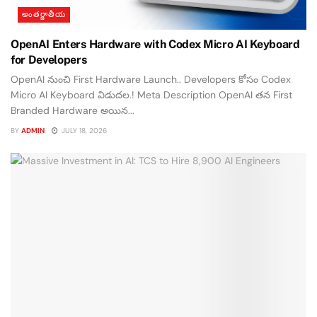
అంతర్జాతీయ
OpenAI Enters Hardware with Codex Micro AI Keyboard
for Developers
OpenAI నుంచి First Hardware Launch.. Developers కోసం Codex
Micro AI Keyboard విడుదల.! Meta Description OpenAI తన First
Branded Hardware అయిన...
BY
ADMIN
JULY 18, 2026