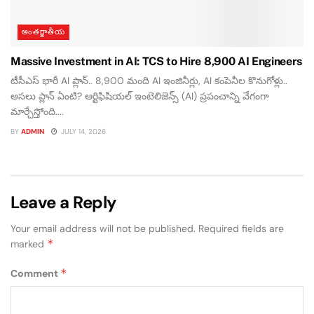
అంతర్జాతీయ
Massive Investment in AI: TCS to Hire 8,900 AI Engineers
టీసీఎస్ భారీ AI ప్లాన్.. 8,900 మంది AI ఇంజినీర్లు, AI కంపెనీల కొనుగోళ్లు..
అసలు ప్లాన్ ఏంటి? ఆర్టిఫిషియల్ ఇంటెలిజెన్స్ (AI) ప్రపంచాన్ని వేగంగా
మార్చేస్తోంది....
BY
ADMIN
JULY 14, 2026
Leave a Reply
Your email address will not be published.
Required fields are
*
marked
*
Comment