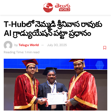
T-Hubలో నెమ్మడి శ్రీనివాస రావుకు
AI గ్రాడ్యుయేషన్ పట్టా ప్రధానం
by
Telugu World
July 30, 2025
Reading Time: 1 min read