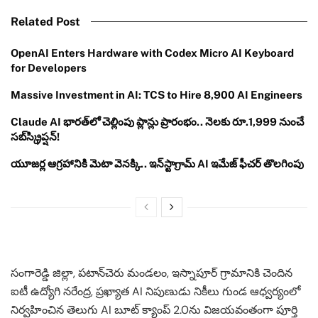
Related Post
OpenAI Enters Hardware with Codex Micro AI Keyboard
for Developers
Massive Investment in AI: TCS to Hire 8,900 AI Engineers
Claude AI భారత్‌లో చెల్లింపు ప్లాన్లు ప్రారంభం.. నెలకు రూ.1,999 నుంచే
సబ్‌స్క్రిప్షన్!
యూజర్ల ఆగ్రహానికి మెటా వెనక్కి.. ఇన్‌స్టాగ్రామ్ AI ఇమేజ్ ఫీచర్ తొలగింపు
సంగారెడ్డి జిల్లా, పటాన్‌చెరు మండలం, ఇస్నాపూర్ గ్రామానికి చెందిన
ఐటీ ఉద్యోగి నరేంద్ర, ప్రఖ్యాత AI నిపుణుడు నికీలు గుండ ఆధ్వర్యంలో
నిర్వహించిన తెలుగు AI బూట్ క్యాంప్ 2.0ను విజయవంతంగా పూర్తి