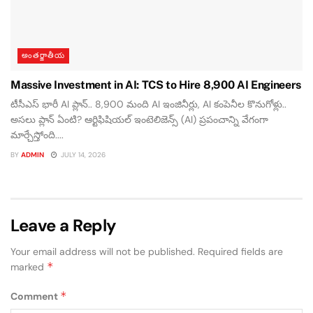
అంతర్జాతీయ
Massive Investment in AI: TCS to Hire 8,900 AI Engineers
టీసీఎస్ భారీ AI ప్లాన్.. 8,900 మంది AI ఇంజినీర్లు, AI కంపెనీల కొనుగోళ్లు..
అసలు ప్లాన్ ఏంటి? ఆర్టిఫిషియల్ ఇంటెలిజెన్స్ (AI) ప్రపంచాన్ని వేగంగా
మార్చేస్తోంది....
BY
ADMIN
JULY 14, 2026
Leave a Reply
Your email address will not be published.
Required fields are
*
marked
*
Comment