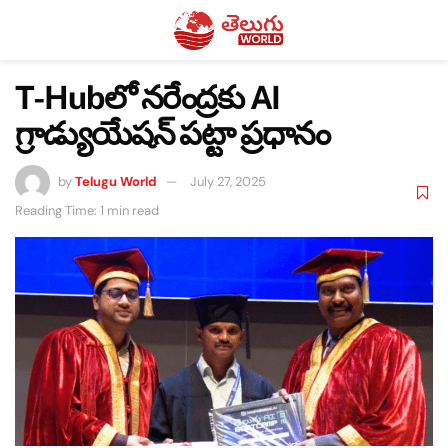
T-Hubలో నరేంద్రకు AI
గ్రాడ్యుయేషన్ పట్టా ప్రధానం
by
Telugu World
July 27, 2025
Reading Time: 1 min read