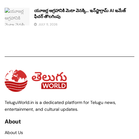
యూజర్ల ఆగ్రహానికి మెటా వెనక్కి.. ఇన్‌స్టాగ్రామ్ AI ఇమేజ్
ఫీచర్ తొలగింపు
JULY 11, 2026
TeluguWorld.in is a dedicated platform for Telugu news,
entertainment, and cultural updates.
About
About Us