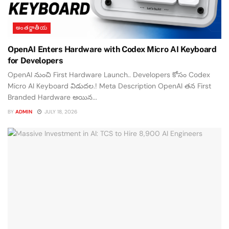
అంతర్జాతీయ
OpenAI Enters Hardware with Codex Micro AI Keyboard
for Developers
OpenAI నుంచి First Hardware Launch.. Developers కోసం Codex
Micro AI Keyboard విడుదల.! Meta Description OpenAI తన First
Branded Hardware అయిన...
BY
ADMIN
JULY 18, 2026