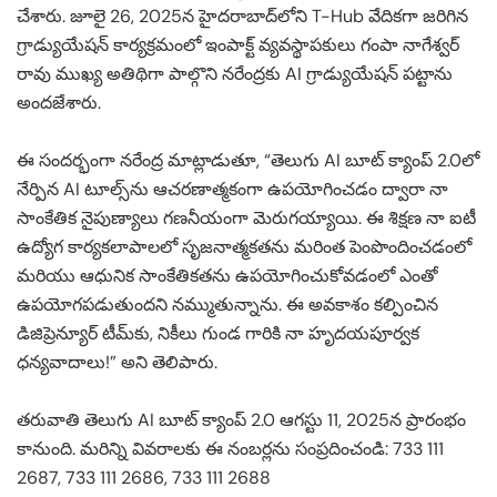
చేశారు. జూలై 26, 2025న హైదరాబాద్‌లోని T-Hub వేదికగా జరిగిన
గ్రాడ్యుయేషన్ కార్యక్రమంలో ఇంపాక్ట్ వ్యవస్థాపకులు గంపా నాగేశ్వర్
రావు ముఖ్య అతిథిగా పాల్గొని నరేంద్రకు AI గ్రాడ్యుయేషన్ పట్టాను
అందజేశారు.
ఈ సందర్భంగా నరేంద్ర మాట్లాడుతూ, “తెలుగు AI బూట్ క్యాంప్ 2.0లో
నేర్పిన AI టూల్స్‌ను ఆచరణాత్మకంగా ఉపయోగించడం ద్వారా నా
సాంకేతిక నైపుణ్యాలు గణనీయంగా మెరుగయ్యాయి. ఈ శిక్షణ నా ఐటీ
ఉద్యోగ కార్యకలాపాలలో సృజనాత్మకతను మరింత పెంపొందించడంలో
మరియు ఆధునిక సాంకేతికతను ఉపయోగించుకోవడంలో ఎంతో
ఉపయోగపడుతుందని నమ్ముతున్నాను. ఈ అవకాశం కల్పించిన
డిజిప్రెన్యూర్ టీమ్‌కు, నికీలు గుండ గారికి నా హృదయపూర్వక
ధన్యవాదాలు!” అని తెలిపారు.
తరువాతి తెలుగు AI బూట్ క్యాంప్ 2.0 ఆగస్టు 11, 2025న ప్రారంభం
కానుంది. మరిన్ని వివరాలకు ఈ నంబర్లను సంప్రదించండి: 733 111
2687, 733 111 2686, 733 111 2688