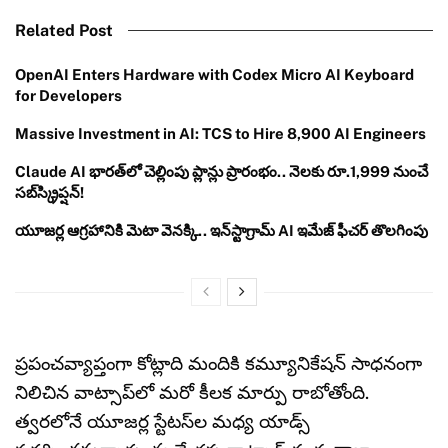
Related Post
OpenAI Enters Hardware with Codex Micro AI Keyboard
for Developers
Massive Investment in AI: TCS to Hire 8,900 AI Engineers
Claude AI భారత్‌లో చెల్లింపు ప్లాన్లు ప్రారంభం.. నెలకు రూ.1,999 నుంచే
సబ్‌స్క్రిప్షన్!
యూజర్ల ఆగ్రహానికి మెటా వెనక్కి.. ఇన్‌స్టాగ్రామ్ AI ఇమేజ్ ఫీచర్ తొలగింపు
ప్రపంచవ్యాప్తంగా కోట్లాది మందికి కమ్యూనికేషన్ సాధనంగా
నిలిచిన వాట్సాప్‌లో మరో కీలక మార్పు రాబోతోంది.
త్వరలోనే యూజర్ల స్టేటస్‌ల మధ్య యాడ్స్