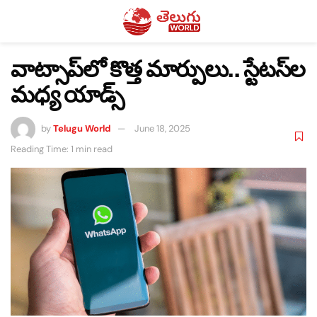
వాట్సాప్‌లో కొత్త మార్పులు.. స్టేటస్‌ల
మధ్య యాడ్స్‌
by
Telugu World
June 18, 2025
Reading Time: 1 min read