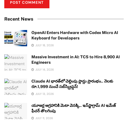
Recent News
OpenAI Enters Hardware with Codex Micro AI
Keyboard for Developers
JULY 18, 2026
Massive Investment in AI: TCS to Hire 8,900 AI
Engineers
JULY 14, 2026
Claude AI భారత్‌లో చెల్లింపు ప్లాన్లు ప్రారంభం.. నెలకు
రూ.1,999 నుంచే సబ్‌స్క్రిప్షన్!
JULY 13, 2026
యూజర్ల ఆగ్రహానికి మెటా వెనక్కి.. ఇన్‌స్టాగ్రామ్ AI ఇమేజ్
ఫీచర్ తొలగింపు
JULY 11, 2026