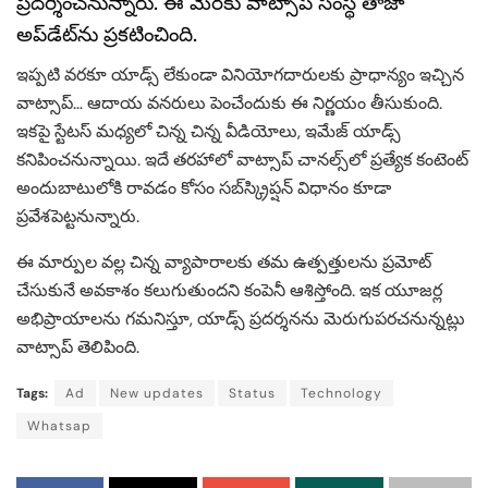
ప్రదర్శించనున్నారు. ఈ మేరకు వాట్సాప్‌ సంస్థ తాజా
అప్‌డేట్‌ను ప్రకటించింది.
ఇప్పటి వరకూ యాడ్స్ లేకుండా వినియోగదారులకు ప్రాధాన్యం ఇచ్చిన
వాట్సాప్‌… ఆదాయ వనరులు పెంచేందుకు ఈ నిర్ణయం తీసుకుంది.
ఇకపై స్టేటస్ మధ్యలో చిన్న చిన్న వీడియోలు, ఇమేజ్ యాడ్స్
కనిపించనున్నాయి. ఇదే తరహాలో వాట్సాప్‌ చానల్స్‌లో ప్రత్యేక కంటెంట్
అందుబాటులోకి రావడం కోసం సబ్‌స్క్రిప్షన్ విధానం కూడా
ప్రవేశపెట్టనున్నారు.
ఈ మార్పుల వల్ల చిన్న వ్యాపారాలకు తమ ఉత్పత్తులను ప్రమోట్
చేసుకునే అవకాశం కలుగుతుందని కంపెనీ ఆశిస్తోంది. ఇక యూజర్ల
అభిప్రాయాలను గమనిస్తూ, యాడ్స్‌ ప్రదర్శనను మెరుగుపరచనున్నట్లు
వాట్సాప్‌ తెలిపింది.
Tags:
Ad
New updates
Status
Technology
Whatsap