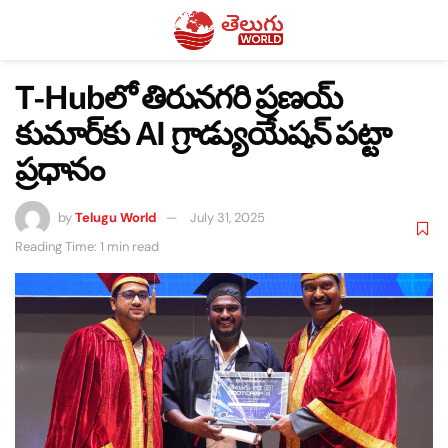
T-Hubలో తిరునగరి ప్రణయ్
కుమార్‌కు AI గ్రాడ్యుయేషన్ పట్టా
ప్రధానం
by
Telugu World
July 31, 2025
Reading Time: 1 min read