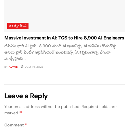
అంతర్జాతీయ
Massive Investment in AI: TCS to Hire 8,900 AI Engineers
టీసీఎస్ భారీ AI ప్లాన్.. 8,900 మంది AI ఇంజినీర్లు, AI కంపెనీల కొనుగోళ్లు..
అసలు ప్లాన్ ఏంటి? ఆర్టిఫిషియల్ ఇంటెలిజెన్స్ (AI) ప్రపంచాన్ని వేగంగా
మార్చేస్తోంది....
BY
ADMIN
JULY 14, 2026
Leave a Reply
Your email address will not be published.
Required fields are
*
marked
*
Comment