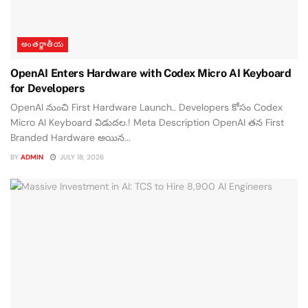
అంతర్జాతీయ
OpenAI Enters Hardware with Codex Micro AI Keyboard
for Developers
OpenAI నుంచి First Hardware Launch.. Developers కోసం Codex
Micro AI Keyboard విడుదల.! Meta Description OpenAI తన First
Branded Hardware అయిన...
BY
ADMIN
JULY 18, 2026