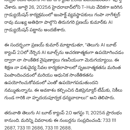
చేశారు. జూలై 26, 2025న హైదరాబాద్‌లోని T-Hub వేదికగా జరిగిన
గ్రాడ్యుయేషన్ కార్యక్రమంలో ఇంపాక్ట్ వ్యవస్థాపకులు గంపా నాగేశ్వర్
రావు ముఖ్య అతిథిగా పాల్గొని తిరునగరి ప్రణయ్ కుమార్‌కు AI
గ్రాడ్యుయేషన్ పట్టాను అందజేశారు.
ఈ సందర్భంగా ప్రణయ్ కుమార్ మాట్లాడుతూ, “తెలుగు AI బూట్
క్యాంప్ 2.0లో నేర్పిన AI టూల్స్‌ను ఆచరణాత్మకంగా ఉపయోగించడం
ద్వారా నా సాంకేతిక నైపుణ్యాలు గణనీయంగా మెరుగయ్యాయి. ఈ
శిక్షణ నా పశువైద్య సేవల కార్యకలాపాలలో సృజనాత్మకతను మరింత
పెంపొందించడంలో మరియు ఆధునిక సాంకేతికతను
ఉపయోగించుకోవడంలో ఎంతో ఉపయోగపడుతుందని
నమ్ముతున్నాను. ఈ అవకాశం కల్పించిన డిజిప్రెన్యూర్ టీమ్‌కు, నికీలు
గుండ గారికి నా హృదయపూర్వక ధన్యవాదాలు!” అని తెలిపారు.
తరువాతి తెలుగు AI బూట్ క్యాంప్ 2.0 ఆగస్టు 11, 2025న ప్రారంభం
కానుంది. మరిన్ని వివరాలకు ఈ నంబర్లను సంప్రదించండి: 733 111
2687, 733 111 2686, 733 111 2688.