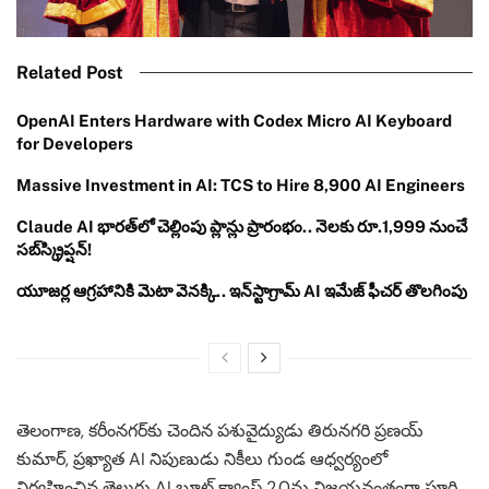
Related Post
OpenAI Enters Hardware with Codex Micro AI Keyboard
for Developers
Massive Investment in AI: TCS to Hire 8,900 AI Engineers
Claude AI భారత్‌లో చెల్లింపు ప్లాన్లు ప్రారంభం.. నెలకు రూ.1,999 నుంచే
సబ్‌స్క్రిప్షన్!
యూజర్ల ఆగ్రహానికి మెటా వెనక్కి.. ఇన్‌స్టాగ్రామ్ AI ఇమేజ్ ఫీచర్ తొలగింపు
తెలంగాణ, కరీంనగర్‌కు చెందిన పశువైద్యుడు తిరునగరి ప్రణయ్
కుమార్, ప్రఖ్యాత AI నిపుణుడు నికీలు గుండ ఆధ్వర్యంలో
నిర్వహించిన తెలుగు AI బూట్ క్యాంప్ 2.0ను విజయవంతంగా పూర్తి