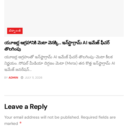
టెక్నాలజీ
యూజర్ల ఆగ్రహానికి మెటా వెనక్కి.. ఇన్‌స్టాగ్రామ్ AI ఇమేజ్ ఫీచర్
తొలగింపు
యూజర్ల ఆగ్రహంతో ఇన్‌స్టాగ్రామ్ AI ఇమేజ్ ఫీచర్ తొలగింపు-మెటా కీలక
నిర్ణయం. సోషల్ మీడియా దిగ్గజం మెటా (Meta) తన కొత్త ఇన్‌స్టాగ్రామ్ AI
ఇమేజ్ జనరేషన్...
BY
ADMIN
JULY 11, 2026
Leave a Reply
Your email address will not be published.
Required fields are
*
marked