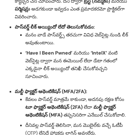
క్యాప్చర్ చేసి చూపించారు. దీని ద్వారా
ట్రస్ట్ (నమ్మకం)
మరియు
పర్మిషన్లు
అడగకుండా ఇవ్వడం ఎంత ప్రమాదకరమో ప్రాక్టికల్‌గా
వివరించారు.
పాస్‌వర్డ్ లీక్ అయ్యిందో లేదో తెలుసుకోవడం:
మనం వాడే పాస్‌వర్డ్స్ తరచుగా వివిధ వెబ్‌సైట్ల నుండి లీక్
అవుతుంటాయి.
‘Have I Been Pwned’
మరియు
‘IntelX’
వంటి
వెబ్‌సైట్ల ద్వారా మన ఈమెయిల్ లేదా డేటా గతంలో
ఎక్కడైనా లీక్ అయ్యిందో తనిఖీ చేసుకోవచ్చని
సూచించారు.
మల్టీ ఫ్యాక్టర్ ఆథెంటికేషన్ (MFA/2FA):
కేవలం పాస్‌వర్డ్ మాత్రమే కాకుండా, అదనపు రక్షణ కోసం
టూ ఫ్యాక్టర్ ఆథెంటికేషన్ (2FA)
లేదా
మల్టీ ఫ్యాక్టర్
ఆథెంటికేషన్ (MFA)
తప్పనిసరిగా ఎనేబుల్ చేసుకోవాలి.
దీనివల్ల పాస్‌వర్డ్ తెలిసినా, మన మొబైల్‌కు వచ్చే ఓటీపీ
(OTP) లేనిదే హ్యాకర్లు లాగిన్ అవ్వలేరు.