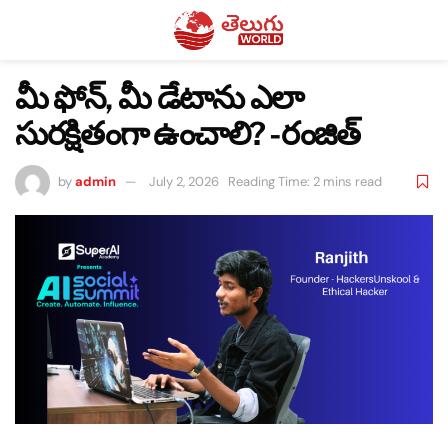
మీ ఫోన్, మీ డేటాను ఎలా
సురక్షితంగా ఉంచాలి? -రంజిత్
by
admin
July 2, 2026
Reading Time: 2 mins read