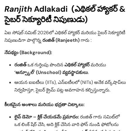
Ranjith
Adlakadi
(ఎథికల్ హ్యాకర్ &
సైబర్ సెక్యూరిటీ నిపుణుడు)
ఏఐ సోషల్ సమిట్ 2026లో ఎథికల్ హ్యాకర్ మరియు సైబర్ సెక్యూరిటీ
నిపుణుడిగా పాల్గొన్న
రంజిత్ (Ranjeeth)
గారు :
నేపథ్యం (Background):
రంజిత్
ఒక గుర్తింపు పొందిన
ఎథికల్ హ్యాకర్
మరియు
‘అన్స్కూల్’ (Unschool) వ్యవస్థాపకులు
.
ఆయన ఐఐటీలు (IITs), ఎన్ఐటీలలో (NITs) అనేక వర్క్‌షాప్‌లు
నిర్వహిస్తూ, సైబర్ క్రైమ్ పట్ల అవగాహన కల్పిస్తున్నారు.
కీలకమైన అంశాలు మరియు భద్రతా చిట్కాలు:
లైవ్ డెమో – క్లిక్ చేయడమే ప్రమాదం:
రంజిత్ గారు సమిట్‌లో
ఒక లింక్ షేర్ చేసి, అది క్లిక్ చేసిన వారి ఫోన్ నుండి ఫోటోలను