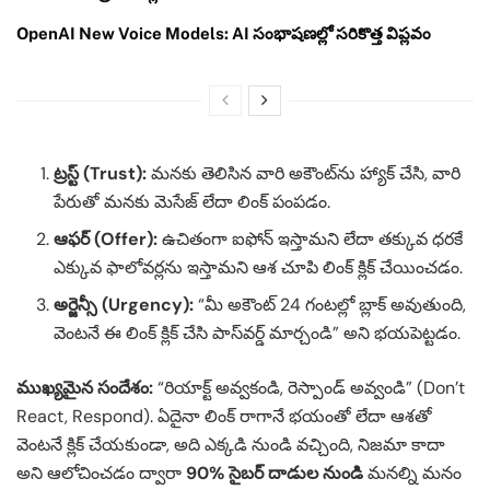
OpenAI New Voice Models: AI సంభాషణల్లో సరికొత్త విప్లవం
ట్రస్ట్ (Trust):
మనకు తెలిసిన వారి అకౌంట్‌ను హ్యాక్ చేసి, వారి
పేరుతో మనకు మెసేజ్ లేదా లింక్ పంపడం.
ఆఫర్ (Offer):
ఉచితంగా ఐఫోన్ ఇస్తామని లేదా తక్కువ ధరకే
ఎక్కువ ఫాలోవర్లను ఇస్తామని ఆశ చూపి లింక్ క్లిక్ చేయించడం.
అర్జెన్సీ (Urgency):
“మీ అకౌంట్ 24 గంటల్లో బ్లాక్ అవుతుంది,
వెంటనే ఈ లింక్ క్లిక్ చేసి పాస్‌వర్డ్ మార్చండి” అని భయపెట్టడం.
ముఖ్యమైన సందేశం:
“రియాక్ట్ అవ్వకండి, రెస్పాండ్ అవ్వండి” (Don’t
React, Respond). ఏదైనా లింక్ రాగానే భయంతో లేదా ఆశతో
వెంటనే క్లిక్ చేయకుండా, అది ఎక్కడి నుండి వచ్చింది, నిజమా కాదా
అని ఆలోచించడం ద్వారా
90% సైబర్ దాడుల నుండి
మనల్ని మనం