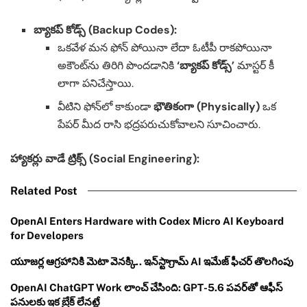
బ్యాకప్ కోడ్స్ (Backup Codes):
ఒకవేళ మన ఫోన్ పోయినా లేదా ఓటీపీ రాకపోయినా
అకౌంట్‌ను తిరిగి పొందడానికి
‘బ్యాకప్ కోడ్స్’
మాస్టర్ కీ
లాగా పనిచేస్తాయి.
వీటిని ఫోన్‌లో కాకుండా
భౌతికంగా (Physically)
ఒక
పేపర్ మీద రాసి భద్రపరుచుకోవాలని సూచించారు.
హ్యాకర్లు వాడే ట్రిక్స్ (Social Engineering):
Related Post
OpenAI Enters Hardware with Codex Micro AI Keyboard
for Developers
యూజర్ల ఆగ్రహానికి మెటా వెనక్కి.. ఇన్‌స్టాగ్రామ్ AI ఇమేజ్ ఫీచర్ తొలగింపు
OpenAI ChatGPT Work లాంచ్ చేసింది: GPT-5.6 పవర్‌తో ఆఫీస్
పనులకు ఇక బ్రేక్ లేనట్లే