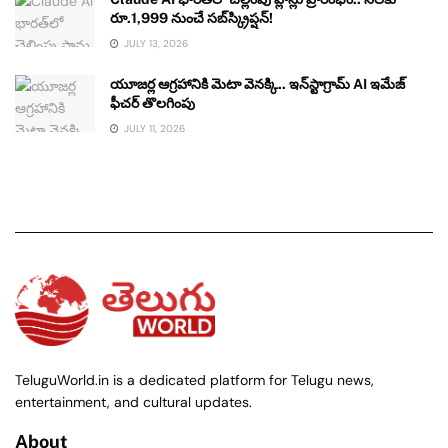
రూ.1,999 నుంచే సబ్‌స్క్రిప్షన్!
JULY 13, 2026
యూజర్ల ఆగ్రహానికి మెటా వెనక్కి.. ఇన్‌స్టాగ్రామ్ AI ఇమేజ్
ఫీచర్ తొలగింపు
JULY 11, 2026
TeluguWorld.in is a dedicated platform for Telugu news,
entertainment, and cultural updates.
About