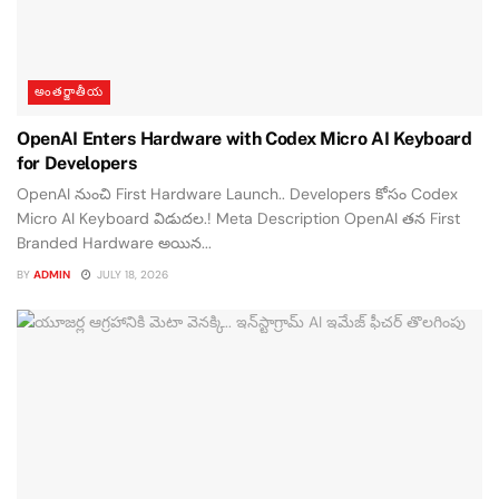
అంతర్జాతీయ
OpenAI Enters Hardware with Codex Micro AI Keyboard
for Developers
OpenAI నుంచి First Hardware Launch.. Developers కోసం Codex
Micro AI Keyboard విడుదల.! Meta Description OpenAI తన First
Branded Hardware అయిన...
BY
ADMIN
JULY 18, 2026