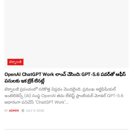
టెక్నాలజీ
OpenAI ChatGPT Work లాంచ్ చేసింది: GPT-5.6 పవర్‌తో ఆఫీస్
పనులకు ఇక బ్రేక్ లేనట్లే
టెక్నాలజీ ప్రపంచంలో సరికొత్త విప్లవం మొదలైంది. ప్రముఖ ఆర్టిఫిషియల్
ఇంటెలిజెన్స్ (AI) సంస్థ OpenAI తమ లేటెస్ట్ ఫ్రాంటియర్ మోడల్ GPT-5.6
ఆధారంగా పనిచేసే "ChatGPT Work"...
BY
ADMIN
JULY 11, 2026