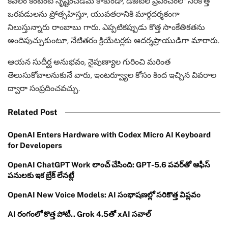
కేవలం కంటెంట్ సృష్టించడమే కాకుండా, డిజిటల్ ప్రపంచంలో సరికొత్త
ఒరవడులను ప్రోత్సహిస్తూ, యువతరానికి మార్గదర్శకంగా
నిలుస్తున్నారు రాంబాబు గారు. ఎప్పటికప్పుడు కొత్త సాంకేతికతను
అందిపుచ్చుకుంటూ, నేటితరం క్రియేటర్లకు ఆదర్శప్రాయుడిగా మారారు.
ఆయన సుదీర్ఘ అనుభవం, నైపుణ్యాల గురించి మరింత
తెలుసుకోవాలనుకునే వారు, ఇంటర్వ్యూల కోసం కింద ఇచ్చిన వివరాల
ద్వారా సంప్రదించవచ్చు.
Related Post
OpenAI Enters Hardware with Codex Micro AI Keyboard
for Developers
OpenAI ChatGPT Work లాంచ్ చేసింది: GPT-5.6 పవర్‌తో ఆఫీస్
పనులకు ఇక బ్రేక్ లేనట్లే
OpenAI New Voice Models: AI సంభాషణల్లో సరికొత్త విప్లవం
AI రంగంలో కొత్త పోటీ.. Grok 4.5తో xAI సవాల్