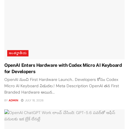
అంతర్జాతీయ
OpenAI Enters Hardware with Codex Micro AI Keyboard
for Developers
OpenAI నుంచి First Hardware Launch.. Developers కోసం Codex
Micro AI Keyboard విడుదల.! Meta Description OpenAI తన First
Branded Hardware అయిన...
BY
ADMIN
JULY 18, 2026