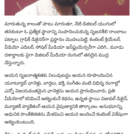
మారుతున్న కాలంతో పాటు మారుతూ, నేటి డిజిటల్ యుగంలో
తనకంటూ ఓ ప్రత్యేక స్థానాన్ని సంపాదించుకున్న సృజనశీలి రాంబాబు
పట్నాల. గ్రాఫిక్ డిజైనర్‌గా ప్రస్థానం మొదలుపెట్టి, కంటెంట్ క్రియేటర్,
వీడియో ఎడిటర్, సోషల్ మీడియా ఇన్‌ఫ్లుయెన్సర్‌గా ఎదిగి… మూడు
దశాబ్దాలకు పైగా డిజిటల్ మీడియా రంగంలో తనదైన ముద్ర
వేస్తున్నారు.
ఆయన సృజనాత్మకతకు నిలువుటద్దం ఆయన రూపొందించిన
యూట్యూబ్ ఛానెళ్లు. వార్తలు, భక్తి, సంగీతం వంటి విభిన్న రంగాల్లో
ఎన్నో విజయవంతమైన ఛానెళ్లను ఆయన ప్రారంభించారు. ప్రతి
వీడియోలో కనిపించే ఆకట్టుకునే కథనం, ఉన్నత స్థాయి విజువల్ డిజైన్,
మ్యూజిక్ ప్యాకేజింగ్ ఆయన నైపుణ్యానికి తార్కాణం. అనుభవాన్ని,
ఆధునిక సాంకేతికతను మేళవించి ఆయన అందించే కంటెంట్ విశేషంగా
ఆకట్టుకుంటుంది.