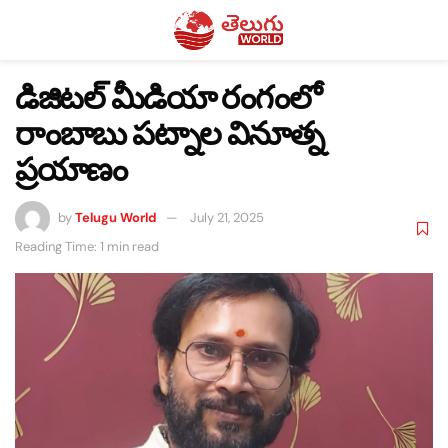
డిజిటల్ మీడియా రంగంలో
రాంబాబు పట్నాల వినూత్న
ప్రయాణం
by
Telugu World
July 21, 2025
Reading Time: 1 min read