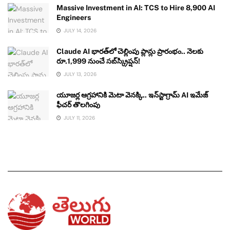
Massive Investment in AI: TCS to Hire 8,900 AI
Engineers
JULY 14, 2026
Claude AI భారత్‌లో చెల్లింపు ప్లాన్లు ప్రారంభం.. నెలకు
రూ.1,999 నుంచే సబ్‌స్క్రిప్షన్!
JULY 13, 2026
యూజర్ల ఆగ్రహానికి మెటా వెనక్కి.. ఇన్‌స్టాగ్రామ్ AI ఇమేజ్
ఫీచర్ తొలగింపు
JULY 11, 2026