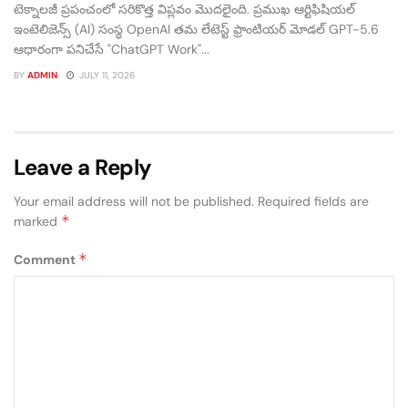
టెక్నాలజీ ప్రపంచంలో సరికొత్త విప్లవం మొదలైంది. ప్రముఖ ఆర్టిఫిషియల్
ఇంటెలిజెన్స్ (AI) సంస్థ OpenAI తమ లేటెస్ట్ ఫ్రాంటియర్ మోడల్ GPT-5.6
ఆధారంగా పనిచేసే "ChatGPT Work"...
BY
ADMIN
JULY 11, 2026
Leave a Reply
Your email address will not be published.
Required fields are
*
marked
*
Comment