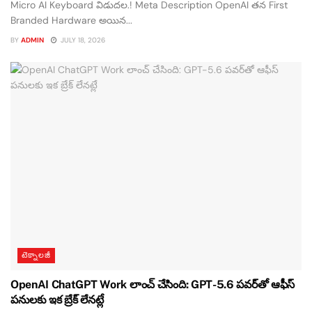
Micro AI Keyboard విడుదల.! Meta Description OpenAI తన First
Branded Hardware అయిన...
BY
ADMIN
JULY 18, 2026
టెక్నాలజీ
OpenAI ChatGPT Work లాంచ్ చేసింది: GPT-5.6 పవర్‌తో ఆఫీస్
పనులకు ఇక బ్రేక్ లేనట్లే