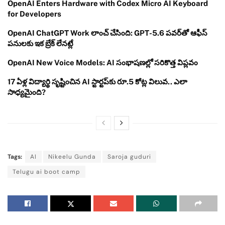
OpenAI Enters Hardware with Codex Micro AI Keyboard
for Developers
OpenAI ChatGPT Work లాంచ్ చేసింది: GPT-5.6 పవర్‌తో ఆఫీస్
పనులకు ఇక బ్రేక్ లేనట్లే
OpenAI New Voice Models: AI సంభాషణల్లో సరికొత్త విప్లవం
17 ఏళ్ల విద్యార్థి సృష్టించిన AI స్టార్టప్‌కు రూ.5 కోట్ల విలువ.. ఎలా
సాధ్యమైంది?
Tags:
AI
Nikeelu Gunda
Saroja guduri
Telugu ai boot camp