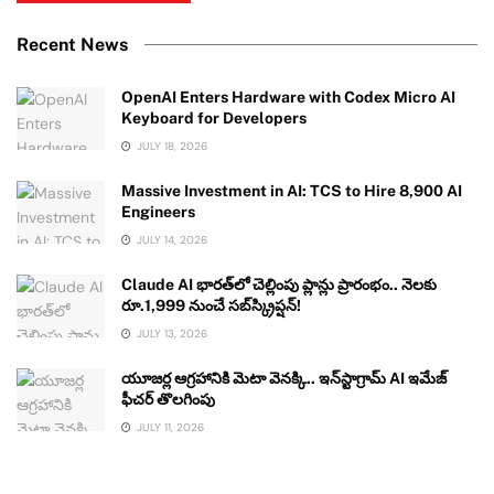
Recent News
OpenAI Enters Hardware with Codex Micro AI
Keyboard for Developers
JULY 18, 2026
Massive Investment in AI: TCS to Hire 8,900 AI
Engineers
JULY 14, 2026
Claude AI భారత్‌లో చెల్లింపు ప్లాన్లు ప్రారంభం.. నెలకు
రూ.1,999 నుంచే సబ్‌స్క్రిప్షన్!
JULY 13, 2026
యూజర్ల ఆగ్రహానికి మెటా వెనక్కి.. ఇన్‌స్టాగ్రామ్ AI ఇమేజ్
ఫీచర్ తొలగింపు
JULY 11, 2026