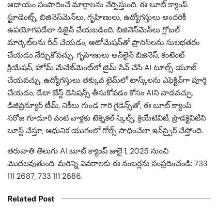
ఆదాయం సంపాదించే మార్గాలను నేర్పిస్తుంది. ఈ బూట్ క్యాంప్
స్టూడెంట్స్, బిజినెస్‌మెన్‌లు, గృహిణులు, ఉద్యోగస్తులు అందరికీ
ఉపయోగపడేలా డిజైన్ చేయబడింది. బిజినెస్‌మెన్‌లు గ్లోబల్
మార్కెట్‌లను రీచ్ చేయడం, ఆటోమేషన్‌తో ప్రాసెస్‌లను సులభతరం
చేయడం నేర్చుకోవచ్చు. గృహిణులు ఆన్‌లైన్ బిజినెస్, కంటెంట్
క్రియేషన్, హోమ్ మేనేజ్‌మెంట్‌లో టైమ్ సేవ్ చేసే AI టూల్స్ యూజ్
చేయవచ్చు. ఉద్యోగస్తులు తక్కువ టైమ్‌లో టాస్క్‌లను ఎఫెక్టివ్‌గా పూర్తి
చేయడం, డేటా బేస్డ్ డెసిషన్స్ తీసుకోవడం కోసం AIని వాడవచ్చు.
డిజిప్రెన్యూర్ టీమ్, నికీలు గుండ గారి గైడెన్స్‌తో, ఈ బూట్ క్యాంప్
సరోజ గూడూరి వంటి వాళ్లకు టెక్నికల్ స్కిల్స్, క్రియేటివిటీ, ప్రొడక్టివిటీని
బూస్ట్ చేస్తూ, ఆధునిక యుగంలో గోల్స్ సాధించేలా ఇన్‌స్పైర్ చేస్తోంది.
తరువాతి తెలుగు AI బూట్ క్యాంప్ జులై 1, 2025 నుంచి
మొదలవుతుంది. మరిన్ని వివరాలకు ఈ నంబర్లను సంప్రదించండి: 733
111 2687, 733 111 2686.
Related Post