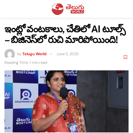
ఇంట్లో వంటకాలు, చేతిలో AI టూల్స్
– బిజినెస్‌లో రుచి మారిపోయింది!
by
Telugu World
June 5, 2025
Reading Time: 1 min read