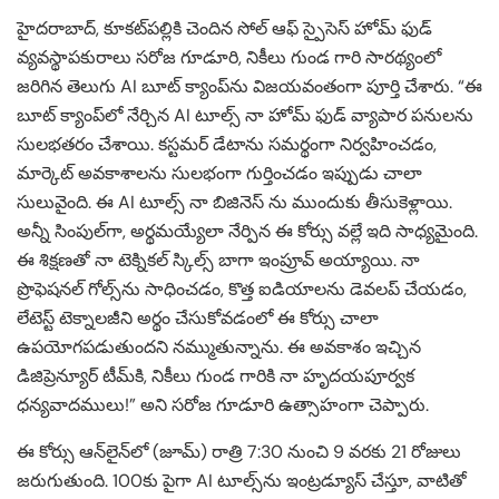
హైదరాబాద్, కూకట్‌పల్లికి చెందిన సోల్ ఆఫ్ స్పైసెస్ హోమ్ ఫుడ్
వ్యవస్థాపకురాలు సరోజ గూడూరి, నికీలు గుండ గారి సారథ్యంలో
జరిగిన తెలుగు AI బూట్ క్యాంప్‌ను విజయవంతంగా పూర్తి చేశారు. “ఈ
బూట్ క్యాంప్‌లో నేర్చిన AI టూల్స్ నా హోమ్ ఫుడ్ వ్యాపార పనులను
సులభతరం చేశాయి. కస్టమర్ డేటాను సమర్థంగా నిర్వహించడం,
మార్కెట్ అవకాశాలను సులభంగా గుర్తించడం ఇప్పుడు చాలా
సులువైంది. ఈ AI టూల్స్ నా బిజినెస్ ను ముందుకు తీసుకెళ్లాయి.
అన్నీ సింపుల్‌గా, అర్థమయ్యేలా నేర్పిన ఈ కోర్సు వల్లే ఇది సాధ్యమైంది.
ఈ శిక్షణతో నా టెక్నికల్ స్కిల్స్ బాగా ఇంప్రూవ్ అయ్యాయి. నా
ప్రొఫెషనల్ గోల్స్‌ను సాధించడం, కొత్త ఐడియాలను డెవలప్ చేయడం,
లేటెస్ట్ టెక్నాలజీని అర్థం చేసుకోవడంలో ఈ కోర్సు చాలా
ఉపయోగపడుతుందని నమ్ముతున్నాను. ఈ అవకాశం ఇచ్చిన
డిజిప్రెన్యూర్ టీమ్‌కి, నికీలు గుండ గారికి నా హృదయపూర్వక
ధన్యవాదములు!” అని సరోజ గూడూరి ఉత్సాహంగా చెప్పారు.
ఈ కోర్సు ఆన్‌లైన్‌లో (జూమ్) రాత్రి 7:30 నుంచి 9 వరకు 21 రోజులు
జరుగుతుంది. 100కు పైగా AI టూల్స్‌ను ఇంట్రడ్యూస్ చేస్తూ, వాటితో