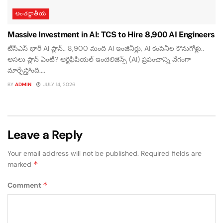
అంతర్జాతీయ
Massive Investment in AI: TCS to Hire 8,900 AI Engineers
టీసీఎస్ భారీ AI ప్లాన్.. 8,900 మంది AI ఇంజినీర్లు, AI కంపెనీల కొనుగోళ్లు..
అసలు ప్లాన్ ఏంటి? ఆర్టిఫిషియల్ ఇంటెలిజెన్స్ (AI) ప్రపంచాన్ని వేగంగా
మార్చేస్తోంది....
BY
ADMIN
JULY 14, 2026
Leave a Reply
Your email address will not be published.
Required fields are
*
marked
*
Comment