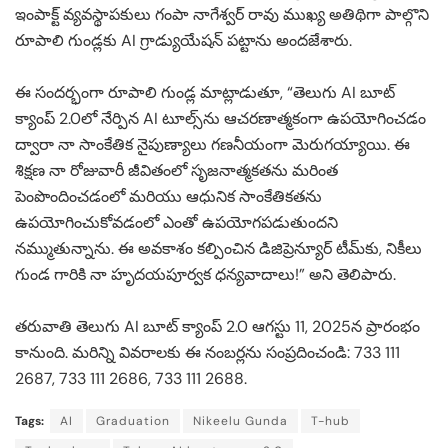
ఇంపాక్ట్ వ్యవస్థాపకులు గంపా నాగేశ్వర్ రావు ముఖ్య అతిథిగా పాల్గొని
రూపాలి గుండ్లకు AI గ్రాడ్యుయేషన్ పట్టాను అందజేశారు.
ఈ సందర్భంగా రూపాలి గుండ్ల మాట్లాడుతూ, “తెలుగు AI బూట్
క్యాంప్ 2.0లో నేర్పిన AI టూల్స్‌ను ఆచరణాత్మకంగా ఉపయోగించడం
ద్వారా నా సాంకేతిక నైపుణ్యాలు గణనీయంగా మెరుగయ్యాయి. ఈ
శిక్షణ నా రోజువారీ జీవితంలో సృజనాత్మకతను మరింత
పెంపొందించడంలో మరియు ఆధునిక సాంకేతికతను
ఉపయోగించుకోవడంలో ఎంతో ఉపయోగపడుతుందని
నమ్ముతున్నాను. ఈ అవకాశం కల్పించిన డిజిప్రెన్యూర్ టీమ్‌కు, నికీలు
గుండ గారికి నా హృదయపూర్వక ధన్యవాదాలు!” అని తెలిపారు.
తరువాతి తెలుగు AI బూట్ క్యాంప్ 2.0 ఆగస్టు 11, 2025న ప్రారంభం
కానుంది. మరిన్ని వివరాలకు ఈ నంబర్లను సంప్రదించండి: 733 111
2687, 733 111 2686, 733 111 2688.
Tags:
AI
Graduation
Nikeelu Gunda
T-hub