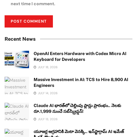
next time I comment.
Recent News
OpenAI Enters Hardware with Codex Micro AI
Keyboard for Developers
JULY 18, 2026
Massive Investment in AI: TCS to Hire 8,900 AI
Engineers
JULY 14, 2026
Claude AI భారత్‌లో చెల్లింపు ప్లాన్లు ప్రారంభం.. నెలకు
రూ.1,999 నుంచే సబ్‌స్క్రిప్షన్!
JULY 13, 2026
యూజర్ల ఆగ్రహానికి మెటా వెనక్కి.. ఇన్‌స్టాగ్రామ్ AI ఇమేజ్