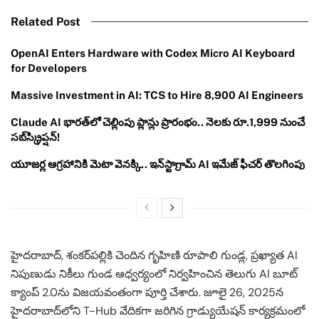
Related Post
OpenAI Enters Hardware with Codex Micro AI Keyboard
for Developers
Massive Investment in AI: TCS to Hire 8,900 AI Engineers
Claude AI భారత్‌లో చెల్లింపు ప్లాన్లు ప్రారంభం.. నెలకు రూ.1,999 నుంచే
సబ్‌స్క్రిప్షన్!
యూజర్ల ఆగ్రహానికి మెటా వెనక్కి.. ఇన్‌స్టాగ్రామ్ AI ఇమేజ్ ఫీచర్ తొలగింపు
హైదరాబాద్, శంకర్‌పల్లికి చెందిన గృహిణి రూపాలి గుండ్ల, ప్రఖ్యాత AI
నిపుణుడు నికీలు గుండ ఆధ్వర్యంలో నిర్వహించిన తెలుగు AI బూట్
క్యాంప్ 2.0ను విజయవంతంగా పూర్తి చేశారు. జూలై 26, 2025న
హైదరాబాద్‌లోని T-Hub వేదికగా జరిగిన గ్రాడ్యుయేషన్ కార్యక్రమంలో