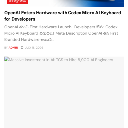
అంతర్జాతీయ
OpenAI Enters Hardware with Codex Micro AI Keyboard
for Developers
OpenAI నుంచి First Hardware Launch.. Developers కోసం Codex
Micro AI Keyboard విడుదల.! Meta Description OpenAI తన First
Branded Hardware అయిన...
BY
ADMIN
JULY 18, 2026