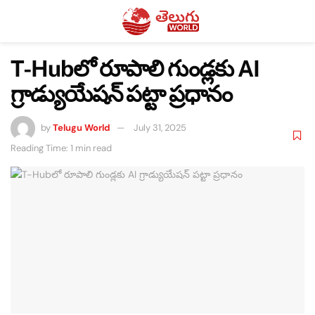
T-Hubలో రూపాలి గుండ్లకు AI
గ్రాడ్యుయేషన్ పట్టా ప్రధానం
by
Telugu World
July 31, 2025
Reading Time: 1 min read