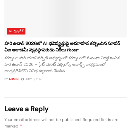
ఆంధ్రప్రదేశ్
హరి ఉదాన్ 2026లో AI భవిష్యత్తుపై అవగాహన కల్పించిన సూపర్
ఏఐ అకాడమీ వ్యవస్థాపకుడు నికీలు గుండా
కర్నూలు: హరి యూనివర్సిటీ ఆధ్వర్యంలో కర్నూలులో ఘనంగా నిర్వహించిన
హరి ఉదాన్ 2026 – స్టేట్ మెరిట్ ఎక్సలెన్స్ అవార్డ్స్ కార్యక్రమంలో
ఆంధ్రప్రదేశ్‌లోని వివిధ జిల్లాలకు చెందిన...
BY
ADMIN
JULY 6, 2026
Leave a Reply
Your email address will not be published.
Required fields are
*
marked