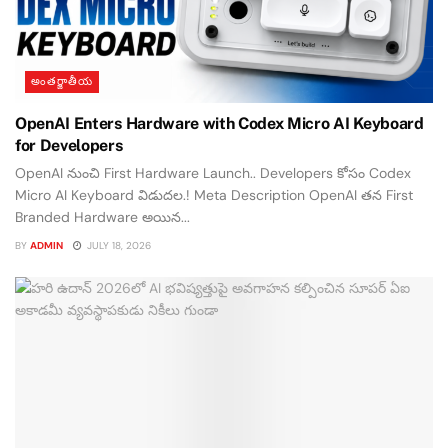
అంతర్జాతీయ
OpenAI Enters Hardware with Codex Micro AI Keyboard
for Developers
OpenAI నుంచి First Hardware Launch.. Developers కోసం Codex
Micro AI Keyboard విడుదల.! Meta Description OpenAI తన First
Branded Hardware అయిన...
BY
ADMIN
JULY 18, 2026