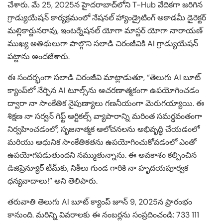
చేశారు. మే 25, 2025న హైదరాబాద్‌లోని T-Hub వేదికగా జరిగిన
గ్రాడ్యుయేషన్ కార్యక్రమంలో నేషనల్ హ్యాండ్రైటింగ్ అకాడమీ డైరెక్టర్
మల్లికార్జునరావు, ఇంటర్నేషనల్ యోగా మాస్టర్ యోగా నారాయణ్
ముఖ్య అతిథులుగా పాల్గొని సలాడి చిరంజీవికి AI గ్రాడ్యుయేషన్
పట్టాను అందజేశారు.
ఈ సందర్భంగా సలాడి చిరంజీవి మాట్లాడుతూ, “తెలుగు AI బూట్
క్యాంప్‌లో నేర్పిన AI టూల్స్‌ను ఆచరణాత్మకంగా ఉపయోగించడం
ద్వారా నా సాంకేతిక నైపుణ్యాలు గణనీయంగా మెరుగయ్యాయి. ఈ
శిక్షణ నా సర్వన్ గిఫ్ట్ ఆర్టికల్స్ వ్యాపారాన్ని మరింత సమర్థవంతంగా
నిర్వహించడంలో, సృజనాత్మక ఆలోచనలను అభివృద్ధి చేయడంలో
మరియు ఆధునిక సాంకేతికతను ఉపయోగించుకోవడంలో ఎంతో
ఉపయోగపడుతుందని నమ్ముతున్నాను. ఈ అవకాశం కల్పించిన
డిజిప్రెన్యూర్ టీమ్‌కు, నికీలు గుండ గారికి నా హృదయపూర్వక
ధన్యవాదాలు!” అని తెలిపారు.
తరువాతి తెలుగు AI బూట్ క్యాంప్ జూన్ 9, 2025న ప్రారంభం
కానుంది. మరిన్ని వివరాలకు ఈ నంబర్లను సంప్రదించండి: 733 111