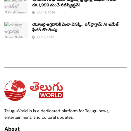
రూ.1,999 నుంచే సబ్‌స్క్రిప్షన్!
JULY 13, 2026
యూజర్ల ఆగ్రహానికి మెటా వెనక్కి.. ఇన్‌స్టాగ్రామ్ AI ఇమేజ్
ఫీచర్ తొలగింపు
JULY 11, 2026
TeluguWorld.in is a dedicated platform for Telugu news,
entertainment, and cultural updates.
About