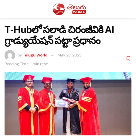
T-Hubలో సలాడి చిరంజీవికి AI
గ్రాడ్యుయేషన్ పట్టా ప్రధానం
by
Telugu World
May 28, 2025
Reading Time: 1 min read