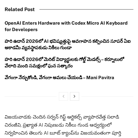
Related Post
OpenAI Enters Hardware with Codex Micro AI Keyboard
for Developers
హరి ఉదాన్ 2026లో AI భవిష్యత్తుపై అవగాహన కల్పించిన సూపర్ ఏఐ
అకాడమీ వ్యవస్థాపకుడు నికీలు గుండా
హరి ఉదాన్ 2026లో మెరిట్ విద్యార్థులకు గోల్డ్ మెడల్స్ – కర్నూలులో
వేలాది మంది సమక్షంలో ఘన సత్కారం
వేగంగా నేర్చుకోండి, వేగంగా అమలు చేయండి – Mani Pavitra
విజయవాడకు చెందిన సర్వన్ గిఫ్ట్ ఆర్టికల్స్ వ్యాపారవేత్త సలాడి
చిరంజీవి, ప్రఖ్యాత AI నిపుణుడు నికీలు గుండ ఆధ్వర్యంలో
నిర్వహించిన తెలుగు AI బూట్ క్యాంప్‌ను విజయవంతంగా పూర్తి