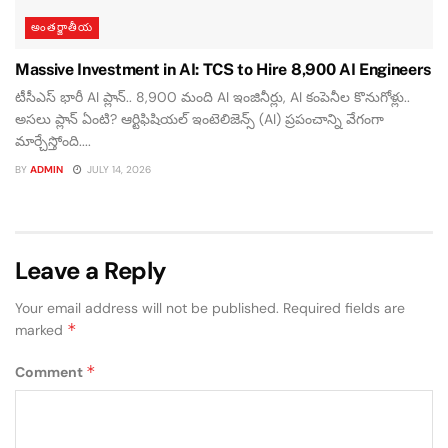
అంతర్జాతీయ
Massive Investment in AI: TCS to Hire 8,900 AI Engineers
టీసీఎస్ భారీ AI ప్లాన్.. 8,900 మంది AI ఇంజినీర్లు, AI కంపెనీల కొనుగోళ్లు..
అసలు ప్లాన్ ఏంటి? ఆర్టిఫిషియల్ ఇంటెలిజెన్స్ (AI) ప్రపంచాన్ని వేగంగా
మార్చేస్తోంది....
BY
ADMIN
JULY 14, 2026
Leave a Reply
Your email address will not be published.
Required fields are
*
marked
*
Comment