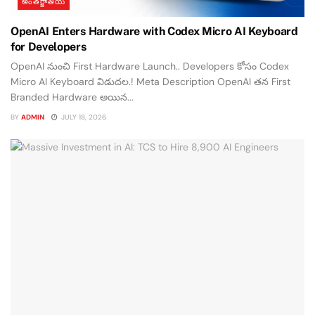
అంతర్జాతీయ
OpenAI Enters Hardware with Codex Micro AI Keyboard
for Developers
OpenAI నుంచి First Hardware Launch.. Developers కోసం Codex
Micro AI Keyboard విడుదల.! Meta Description OpenAI తన First
Branded Hardware అయిన...
BY
ADMIN
JULY 18, 2026