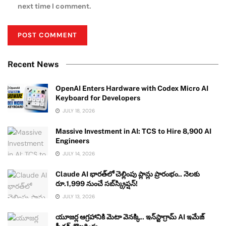
next time I comment.
Recent News
OpenAI Enters Hardware with Codex Micro AI
Keyboard for Developers
JULY 18, 2026
Massive Investment in AI: TCS to Hire 8,900 AI
Engineers
JULY 14, 2026
Claude AI భారత్‌లో చెల్లింపు ప్లాన్లు ప్రారంభం.. నెలకు
రూ.1,999 నుంచే సబ్‌స్క్రిప్షన్!
JULY 13, 2026
యూజర్ల ఆగ్రహానికి మెటా వెనక్కి.. ఇన్‌స్టాగ్రామ్ AI ఇమేజ్