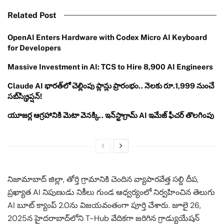
Related Post
OpenAI Enters Hardware with Codex Micro AI Keyboard
for Developers
Massive Investment in AI: TCS to Hire 8,900 AI Engineers
Claude AI భారత్‌లో చెల్లింపు ప్లాన్లు ప్రారంభం.. నెలకు రూ.1,999 నుంచే
సబ్‌స్క్రిప్షన్!
యూజర్ల ఆగ్రహానికి మెటా వెనక్కి.. ఇన్‌స్టాగ్రామ్ AI ఇమేజ్ ఫీచర్ తొలగింపు
నిజామాబాద్ జిల్లా, తోర్తి గ్రామానికి చెందిన వ్యాపారవేత్త సల్ది దీప,
ప్రఖ్యాత AI నిపుణుడు నికీలు గుండ ఆధ్వర్యంలో నిర్వహించిన తెలుగు
AI బూట్ క్యాంప్ 2.0ను విజయవంతంగా పూర్తి చేశారు. జూలై 26,
2025న హైదరాబాద్‌లోని T-Hub వేదికగా జరిగిన గ్రాడ్యుయేషన్