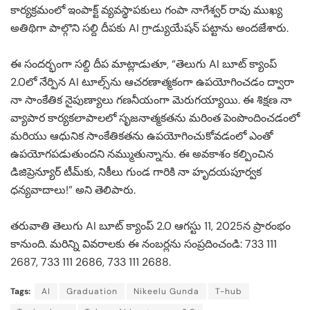
కార్యక్రమంలో ఇంపాక్ట్ వ్యవస్థాపకులు గంపా నాగేశ్వర్ రావు ముఖ్య
అతిథిగా పాల్గొని సల్ది దీపకు AI గ్రాడ్యుయేషన్ పట్టాను అందజేశారు.
ఈ సందర్భంగా సల్ది దీప మాట్లాడుతూ, “తెలుగు AI బూట్ క్యాంప్
2.0లో నేర్పిన AI టూల్స్‌ను ఆచరణాత్మకంగా ఉపయోగించడం ద్వారా
నా సాంకేతిక నైపుణ్యాలు గణనీయంగా మెరుగయ్యాయి. ఈ శిక్షణ నా
వ్యాపార కార్యకలాపాలలో సృజనాత్మకతను మరింత పెంపొందించడంలో
మరియు ఆధునిక సాంకేతికతను ఉపయోగించుకోవడంలో ఎంతో
ఉపయోగపడుతుందని నమ్ముతున్నాను. ఈ అవకాశం కల్పించిన
డిజిప్రెన్యూర్ టీమ్‌కు, నికీలు గుండ గారికి నా హృదయపూర్వక
ధన్యవాదాలు!” అని తెలిపారు.
తరువాతి తెలుగు AI బూట్ క్యాంప్ 2.0 ఆగస్టు 11, 2025న ప్రారంభం
కానుంది. మరిన్ని వివరాలకు ఈ నంబర్లను సంప్రదించండి: 733 111
2687, 733 111 2686, 733 111 2688.
Tags:
AI
Graduation
Nikeelu Gunda
T-hub