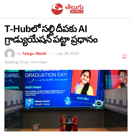
T-Hubలో సల్ది దీపకు AI
గ్రాడ్యుయేషన్ పట్టా ప్రధానం
by
Telugu World
July 29, 2025
Reading Time: 1 min read