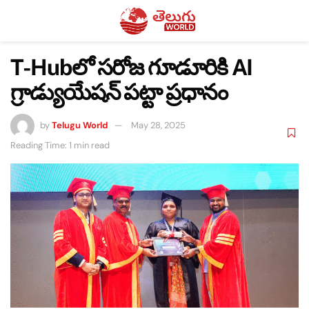
T-Hubలో సరోజ గూడూరికి AI
గ్రాడ్యుయేషన్ పట్టా ప్రధానం
by
Telugu World
May 28, 2025
Reading Time: 1 min read