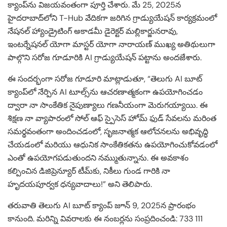
క్యాంప్‌ను విజయవంతంగా పూర్తి చేశారు. మే 25, 2025న
హైదరాబాద్‌లోని T-Hub వేదికగా జరిగిన గ్రాడ్యుయేషన్ కార్యక్రమంలో
నేషనల్ హ్యాండ్రైటింగ్ అకాడమీ డైరెక్టర్ మల్లికార్జునరావు,
ఇంటర్నేషనల్ యోగా మాస్టర్ యోగా నారాయణ్ ముఖ్య అతిథులుగా
పాల్గొని సరోజ గూడూరికి AI గ్రాడ్యుయేషన్ పట్టాను అందజేశారు.
ఈ సందర్భంగా సరోజ గూడూరి మాట్లాడుతూ, “తెలుగు AI బూట్
క్యాంప్‌లో నేర్పిన AI టూల్స్‌ను ఆచరణాత్మకంగా ఉపయోగించడం
ద్వారా నా సాంకేతిక నైపుణ్యాలు గణనీయంగా మెరుగయ్యాయి. ఈ
శిక్షణ నా వ్యాపారంలో సోల్ ఆఫ్ స్పైసెస్ హోమ్ ఫుడ్ సేవలను మరింత
సమర్థవంతంగా అందించడంలో, సృజనాత్మక ఆలోచనలను అభివృద్ధి
చేయడంలో మరియు ఆధునిక సాంకేతికతను ఉపయోగించుకోవడంలో
ఎంతో ఉపయోగపడుతుందని నమ్ముతున్నాను. ఈ అవకాశం
కల్పించిన డిజిప్రెన్యూర్ టీమ్‌కు, నికీలు గుండ గారికి నా
హృదయపూర్వక ధన్యవాదాలు!” అని తెలిపారు.
తరువాతి తెలుగు AI బూట్ క్యాంప్ జూన్ 9, 2025న ప్రారంభం
కానుంది. మరిన్ని వివరాలకు ఈ నంబర్లను సంప్రదించండి: 733 111