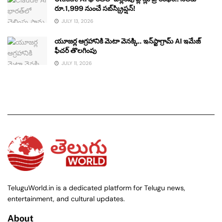
రూ.1,999 నుంచే సబ్‌స్క్రిప్షన్!
JULY 13, 2026
యూజర్ల ఆగ్రహానికి మెటా వెనక్కి.. ఇన్‌స్టాగ్రామ్ AI ఇమేజ్
ఫీచర్ తొలగింపు
JULY 11, 2026
TeluguWorld.in is a dedicated platform for Telugu news,
entertainment, and cultural updates.
About