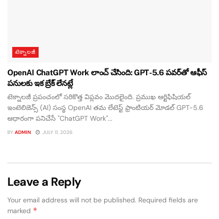
టెక్నాలజీ
OpenAI ChatGPT Work లాంచ్ చేసింది: GPT-5.6 పవర్‌తో ఆఫీస్
పనులకు ఇక బ్రేక్ లేనట్లే
టెక్నాలజీ ప్రపంచంలో సరికొత్త విప్లవం మొదలైంది. ప్రముఖ ఆర్టిఫిషియల్
ఇంటెలిజెన్స్ (AI) సంస్థ OpenAI తమ లేటెస్ట్ ఫ్రాంటియర్ మోడల్ GPT-5.6
ఆధారంగా పనిచేసే "ChatGPT Work"...
BY
ADMIN
JULY 11, 2026
Leave a Reply
Your email address will not be published.
Required fields are
*
marked