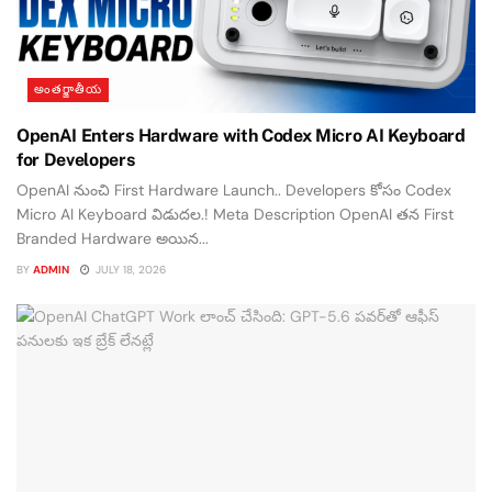
అంతర్జాతీయ
OpenAI Enters Hardware with Codex Micro AI Keyboard
for Developers
OpenAI నుంచి First Hardware Launch.. Developers కోసం Codex
Micro AI Keyboard విడుదల.! Meta Description OpenAI తన First
Branded Hardware అయిన...
BY
ADMIN
JULY 18, 2026