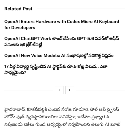
Related Post
OpenAI Enters Hardware with Codex Micro AI Keyboard
for Developers
OpenAI ChatGPT Work లాంచ్ చేసింది: GPT-5.6 పవర్‌తో ఆఫీస్
పనులకు ఇక బ్రేక్ లేనట్లే
OpenAI New Voice Models: AI సంభాషణల్లో సరికొత్త విప్లవం
17 ఏళ్ల విద్యార్థి సృష్టించిన AI స్టార్టప్‌కు రూ.5 కోట్ల విలువ.. ఎలా
సాధ్యమైంది?
హైదరాబాద్‌, కూకట్‌పల్లికి చెందిన సరోజ గూడూరి, సోల్ ఆఫ్ స్పైసెస్
హోమ్ ఫుడ్ వ్యవస్థాపకురాలిగా పనిచేస్తూ, ఇటీవల ప్రఖ్యాత AI
నిపుణుడు నికీలు గుండ ఆధ్వర్యంలో నిర్వహించిన తెలుగు AI బూట్