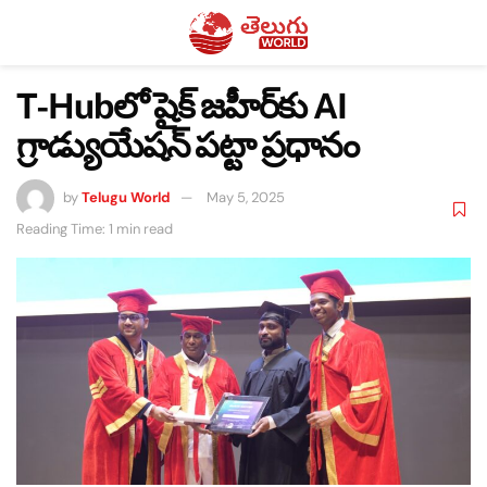
T-Hubలో షైక్ జహీర్‌కు AI
గ్రాడ్యుయేషన్ పట్టా ప్రధానం
by
Telugu World
May 5, 2025
Reading Time: 1 min read