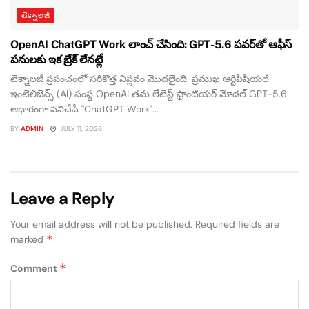
టెక్నాలజీ
OpenAI ChatGPT Work లాంచ్ చేసింది: GPT-5.6 పవర్‌తో ఆఫీస్
పనులకు ఇక బ్రేక్ లేనట్లే
టెక్నాలజీ ప్రపంచంలో సరికొత్త విప్లవం మొదలైంది. ప్రముఖ ఆర్టిఫిషియల్
ఇంటెలిజెన్స్ (AI) సంస్థ OpenAI తమ లేటెస్ట్ ఫ్రాంటియర్ మోడల్ GPT-5.6
ఆధారంగా పనిచేసే "ChatGPT Work"...
BY
ADMIN
JULY 11, 2026
Leave a Reply
Your email address will not be published.
Required fields are
*
marked
*
Comment