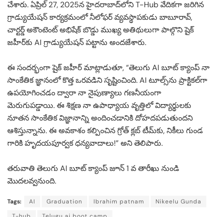
చేశారు. ఏప్రిల్ 27, 2025న హైదరాబాద్‌లోని T-Hub వేదికగా జరిగిన
గ్రాడ్యుయేషన్ కార్యక్రమంలో నీలోఫర్ వ్యవస్థాపకుడు బాబూరావ్,
చార్టర్డ్ అకౌంటెంట్ అభిషేక్ బొడ్డు ముఖ్య అతిథులుగా పాల్గొని షైక్
జహీర్‌కు AI గ్రాడ్యుయేషన్ పట్టాను అందజేశారు.
ఈ సందర్భంగా షైక్ జహీర్ మాట్లాడుతూ, “తెలుగు AI బూట్ క్యాంప్‌ నా
సాంకేతిక జ్ఞానంలో కొత్త ఒరవడిని సృష్టించింది. AI టూల్స్‌ను ప్రాక్టికల్‌గా
ఉపయోగించడం ద్వారా నా నైపుణ్యాలు గణనీయంగా
మెరుగుపడ్డాయి. ఈ శిక్షణ నా ఉపాధ్యాయ వృత్తిలో విద్యార్థులకు
నూతన సాంకేతిక విజ్ఞానాన్ని అందించడానికి దోహదపడుతుందని
ఆశిస్తున్నాను. ఈ అవకాశం కల్పించిన గ్రోత్ క్లబ్ టీమ్‌కు, నికీలు గుండ
గారికి హృదయపూర్వక ధన్యవాదాలు!” అని తెలిపారు.
తరువాతి తెలుగు AI బూట్ క్యాంప్ జూన్ 1 వ తారీఖు నుండి
మొదలవ్వనుంది.
Tags:
AI
Graduation
Ibrahim patnam
Nikeelu Gunda
T-hub
Telugu ai boot camp