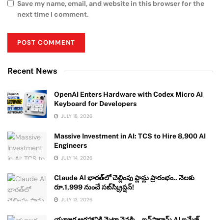
Save my name, email, and website in this browser for the
next time I comment.
Recent News
OpenAI Enters Hardware with Codex Micro AI
Keyboard for Developers
JULY 18, 2026
Massive Investment in AI: TCS to Hire 8,900 AI
Engineers
JULY 14, 2026
Claude AI భారత్‌లో చెల్లింపు ప్లాన్లు ప్రారంభం.. నెలకు
రూ.1,999 నుంచే సబ్‌స్క్రిప్షన్!
JULY 13, 2026
యూజర్ల ఆగ్రహానికి మెటా వెనక్కి.. ఇన్‌స్టాగ్రామ్ AI ఇమేజ్