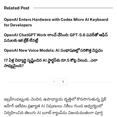
Related Post
OpenAI Enters Hardware with Codex Micro AI Keyboard
for Developers
OpenAI ChatGPT Work లాంచ్ చేసింది: GPT-5.6 పవర్‌తో ఆఫీస్
పనులకు ఇక బ్రేక్ లేనట్లే
OpenAI New Voice Models: AI సంభాషణల్లో సరికొత్త విప్లవం
17 ఏళ్ల విద్యార్థి సృష్టించిన AI స్టార్టప్‌కు రూ.5 కోట్ల విలువ.. ఎలా
సాధ్యమైంది?
ఇబ్రహీంపట్నంకు చెందిన, ఉపాధ్యాయ వృత్తిలో కొనసాగుతున్న షైక్
జహీర్ ఇటీవల ప్రఖ్యాత AI నిపుణులు నికీలు గుండ ఆధ్వర్యంలో
నిర్వహించిన తెలుగు AI బూట్ క్యాంప్‌ను విజయవంతంగా పూర్తి