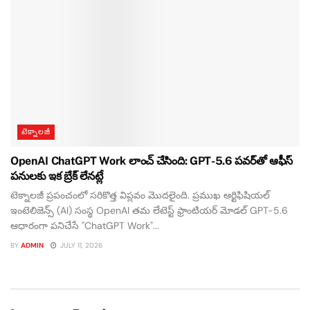
టెక్నాలజీ
OpenAI ChatGPT Work లాంచ్ చేసింది: GPT-5.6 పవర్‌తో ఆఫీస్
పనులకు ఇక బ్రేక్ లేనట్లే
టెక్నాలజీ ప్రపంచంలో సరికొత్త విప్లవం మొదలైంది. ప్రముఖ ఆర్టిఫిషియల్
ఇంటెలిజెన్స్ (AI) సంస్థ OpenAI తమ లేటెస్ట్ ఫ్రాంటియర్ మోడల్ GPT-5.6
ఆధారంగా పనిచేసే "ChatGPT Work"...
BY
ADMIN
JULY 11, 2026