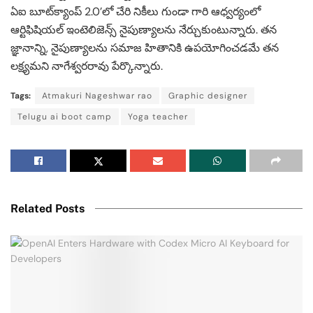
ఏఐ బూట్‌క్యాంప్ 2.0’లో చేరి నికీలు గుండా గారి ఆధ్వర్యంలో
ఆర్టిఫిషియల్ ఇంటెలిజెన్స్ నైపుణ్యాలను నేర్చుకుంటున్నారు. తన
జ్ఞానాన్ని, నైపుణ్యాలను సమాజ హితానికి ఉపయోగించడమే తన
లక్ష్యమని నాగేశ్వరరావు పేర్కొన్నారు.
Tags:
Atmakuri Nageshwar rao
Graphic designer
Telugu ai boot camp
Yoga teacher
Related Posts