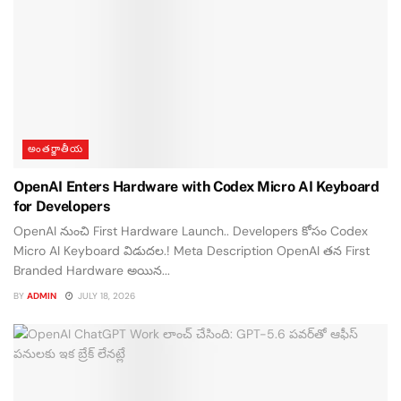
అంతర్జాతీయ
OpenAI Enters Hardware with Codex Micro AI Keyboard
for Developers
OpenAI నుంచి First Hardware Launch.. Developers కోసం Codex
Micro AI Keyboard విడుదల.! Meta Description OpenAI తన First
Branded Hardware అయిన...
BY
ADMIN
JULY 18, 2026