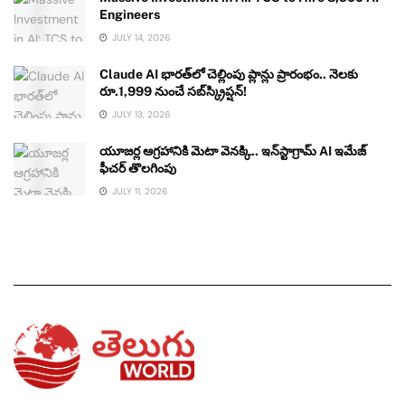
Engineers
JULY 14, 2026
Claude AI భారత్‌లో చెల్లింపు ప్లాన్లు ప్రారంభం.. నెలకు
రూ.1,999 నుంచే సబ్‌స్క్రిప్షన్!
JULY 13, 2026
యూజర్ల ఆగ్రహానికి మెటా వెనక్కి.. ఇన్‌స్టాగ్రామ్ AI ఇమేజ్
ఫీచర్ తొలగింపు
JULY 11, 2026