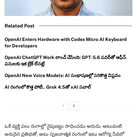
Related Post
OpenAI Enters Hardware with Codex Micro AI Keyboard
for Developers
OpenAI ChatGPT Work లాంచ్ చేసింది: GPT-5.6 పవర్‌తో ఆఫీస్
పనులకు ఇక బ్రేక్ లేనట్లే
OpenAI New Voice Models: AI సంభాషణల్లో సరికొత్త విప్లవం
AI రంగంలో కొత్త పోటీ.. Grok 4.5తో xAI సవాల్
ఒకే వ్యక్తి పలు రంగాల్లో నైపుణ్యం సాధించడం అరుదు. అటువంటి
అరుదైన ప్రతిభతో, అటు సృజనాత్మక రంగంలో ఇటు ఆరోగ్య సేవలో