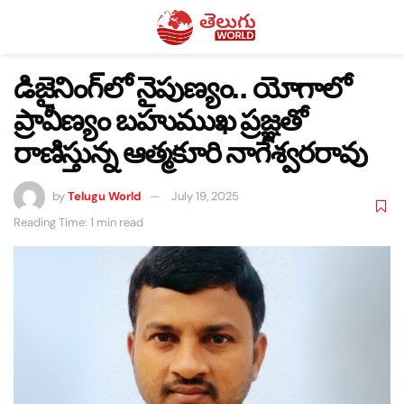
డిజైనింగ్‌లో నైపుణ్యం.. యోగాలో
ప్రావీణ్యం బహుముఖ ప్రజ్ఞతో
రాణిస్తున్న ఆత్మకూరి నాగేశ్వరరావు
by
Telugu World
July 19, 2025
Reading Time: 1 min read