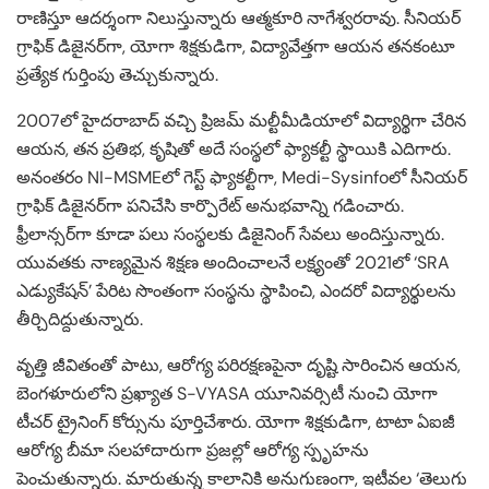
రాణిస్తూ ఆదర్శంగా నిలుస్తున్నారు ఆత్మకూరి నాగేశ్వరరావు. సీనియర్
గ్రాఫిక్ డిజైనర్‌గా, యోగా శిక్షకుడిగా, విద్యావేత్తగా ఆయన తనకంటూ
ప్రత్యేక గుర్తింపు తెచ్చుకున్నారు.
2007లో హైదరాబాద్ వచ్చి ప్రిజమ్ మల్టీమీడియాలో విద్యార్థిగా చేరిన
ఆయన, తన ప్రతిభ, కృషితో అదే సంస్థలో ఫ్యాకల్టీ స్థాయికి ఎదిగారు.
అనంతరం NI-MSMEలో గెస్ట్ ఫ్యాకల్టీగా, Medi-Sysinfoలో సీనియర్
గ్రాఫిక్ డిజైనర్‌గా పనిచేసి కార్పొరేట్ అనుభవాన్ని గడించారు.
ఫ్రీలాన్సర్‌గా కూడా పలు సంస్థలకు డిజైనింగ్ సేవలు అందిస్తున్నారు.
యువతకు నాణ్యమైన శిక్షణ అందించాలనే లక్ష్యంతో 2021లో ‘SRA
ఎడ్యుకేషన్’ పేరిట సొంతంగా సంస్థను స్థాపించి, ఎందరో విద్యార్థులను
తీర్చిదిద్దుతున్నారు.
వృత్తి జీవితంతో పాటు, ఆరోగ్య పరిరక్షణపైనా దృష్టి సారించిన ఆయన,
బెంగళూరులోని ప్రఖ్యాత S-VYASA యూనివర్సిటీ నుంచి యోగా
టీచర్ ట్రైనింగ్ కోర్సును పూర్తిచేశారు. యోగా శిక్షకుడిగా, టాటా ఏఐజీ
ఆరోగ్య బీమా సలహాదారుగా ప్రజల్లో ఆరోగ్య స్పృహను
పెంచుతున్నారు. మారుతున్న కాలానికి అనుగుణంగా, ఇటీవల ‘తెలుగు