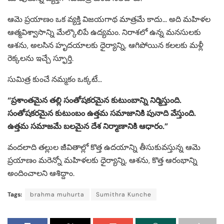
ఆమె ప్రయాణం ఒక వ్యక్తి విజయగాథ మాత్రమే కాదు… అది మహిళల
ఆత్మవిశ్వాసాన్ని మేల్కొలిపే ఉద్యమం. నిరాశలో ఉన్న మనసులకు
ఆశను, అలసిన హృదయాలకు ధైర్యాన్ని, ఆగిపోయిన కలలకు మళ్లీ
రెక్కలను ఇచ్చే స్ఫూర్తి.
సుమిత్ర కుంచే నమ్మకం ఒక్కటే…
“ప్రశాంతమైన తల్లి సంతోషకరమైన కుటుంబాన్ని నిర్మిస్తుంది.
సంతోషకరమైన కుటుంబం ఉత్తమ సమాజానికి పునాది వేస్తుంది.
ఉత్తమ సమాజమే బలమైన దేశ నిర్మాణానికి ఆధారం.”
వందలాది తల్లుల జీవితాల్లో కొత్త ఉదయాన్ని తీసుకువస్తున్న ఆమె
ప్రయాణం మరెన్నో మహిళలకు ధైర్యాన్ని, ఆశను, కొత్త ఆరంభాన్ని
అందించాలని ఆశిద్దాం.
Tags:
brahma muhurta
Sumithra Kunche