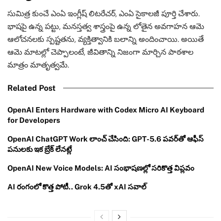
సుమిత్ర కుంచే ఎంఏ ఇంగ్లీష్ లిటరేచర్, ఎంఏ సైకాలజీ పూర్తి చేశారు.
భాషపై ఉన్న పట్టు, మనస్తత్వ శాస్త్రంపై ఉన్న లోతైన అవగాహన ఆమె
ఆలోచనలకు స్పష్టతను, వ్యక్తిత్వానికి బలాన్ని అందించాయి. అయితే
ఆమె మాటల్లో చెప్పాలంటే, జీవితాన్ని నిజంగా మార్చిన పాఠశాల
మాత్రం మాతృత్వమే.
Related Post
OpenAI Enters Hardware with Codex Micro AI Keyboard
for Developers
OpenAI ChatGPT Work లాంచ్ చేసింది: GPT-5.6 పవర్‌తో ఆఫీస్
పనులకు ఇక బ్రేక్ లేనట్లే
OpenAI New Voice Models: AI సంభాషణల్లో సరికొత్త విప్లవం
AI రంగంలో కొత్త పోటీ.. Grok 4.5తో xAI సవాల్