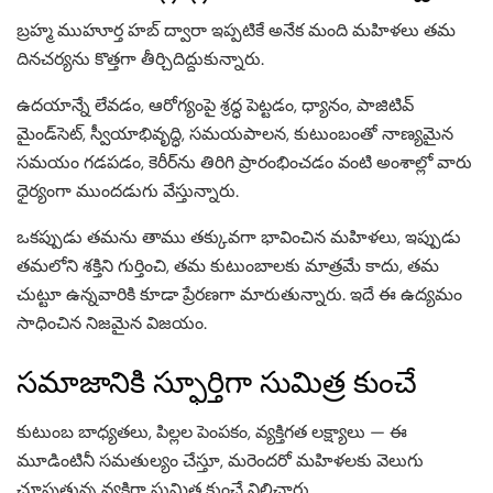
బ్రహ్మ ముహూర్త హబ్ ద్వారా ఇప్పటికే అనేక మంది మహిళలు తమ
దినచర్యను కొత్తగా తీర్చిదిద్దుకున్నారు.
ఉదయాన్నే లేవడం, ఆరోగ్యంపై శ్రద్ధ పెట్టడం, ధ్యానం, పాజిటివ్
మైండ్‌సెట్, స్వీయాభివృద్ధి, సమయపాలన, కుటుంబంతో నాణ్యమైన
సమయం గడపడం, కెరీర్‌ను తిరిగి ప్రారంభించడం వంటి అంశాల్లో వారు
ధైర్యంగా ముందడుగు వేస్తున్నారు.
ఒకప్పుడు తమను తాము తక్కువగా భావించిన మహిళలు, ఇప్పుడు
తమలోని శక్తిని గుర్తించి, తమ కుటుంబాలకు మాత్రమే కాదు, తమ
చుట్టూ ఉన్నవారికి కూడా ప్రేరణగా మారుతున్నారు. ఇదే ఈ ఉద్యమం
సాధించిన నిజమైన విజయం.
సమాజానికి స్ఫూర్తిగా సుమిత్ర కుంచే
కుటుంబ బాధ్యతలు, పిల్లల పెంపకం, వ్యక్తిగత లక్ష్యాలు — ఈ
మూడింటినీ సమతుల్యం చేస్తూ, మరెందరో మహిళలకు వెలుగు
చూపుతున్న వ్యక్తిగా సుమిత్ర కుంచే నిలిచారు.