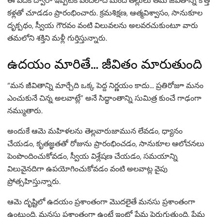
ఈ వేదిక ద్వారా ఇప్పటికే వందలాది మంది తల్లులు తమ జీవితాన్ని కొత్త
కళ్లతో చూడడం ప్రారంభించారు. క్రమశిక్షణ, ఆత్మవిశ్వాసం, సానుకూల
దృక్పథం, స్వీయ గౌరవం వంటి విలువలను అలవరచుకుంటూ వారు
తమలోని శక్తిని మళ్లీ గుర్తిస్తున్నారు.
ఉదయం మారితే… జీవితం మారుతుంది
“మన జీవితాన్ని మార్చేది ఒక్క పెద్ద నిర్ణయం కాదు… ప్రతిరోజూ మనం
ఎంచుకునే చిన్న అలవాట్లే” అనే సిద్ధాంతాన్ని సుమిత్ర కుంచే గాఢంగా
నమ్ముతారు.
అందుకే ఆమె మహిళలను తెల్లవారుజామున లేవడం, ధ్యానం
చేయడం, కృతజ్ఞతతో రోజును ప్రారంభించడం, సానుకూల ఆలోచనలు
పెంపొందించుకోవడం, స్వీయ విశ్లేషణ చేయడం, సమయాన్ని
విలువైనదిగా ఉపయోగించుకోవడం వంటి అలవాట్ల వైపు
ప్రోత్సహిస్తున్నారు.
ఆమె దృష్టిలో ఉదయం ప్రశాంతంగా మొదలైతే మనసు ప్రశాంతంగా
ఉంటుంది. మనసు ప్రశాంతంగా ఉంటే ఇంట్లో ప్రేమ పెరుగుతుంది. ప్రేమ