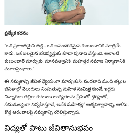
ప్రత్యేక కథనం
“ఒక ప్రశాంతమైన తల్లి… ఒక ఆనందకరమైన కుటుంబానికి మాత్రమే
కాదు, ఒక బలమైన భవిష్యత్తుకు కూడా పునాది వేస్తుంది. అలాంటి
కుటుంబాలే మార్పుకు, మానవత్వానికి, మహత్తర సమాజ నిర్మాణానికి
మూలస్తంభాలు.”
ఈ నమ్మకాన్ని జీవిత ధ్యేయంగా మార్చుకుని, వందలాది మంది తల్లుల
జీవితాల్లో వెలుగులు నింపుతున్న మహిళ
సుమిత్ర కుంచే
. ఇద్దరు
చిన్నారుల తల్లిగా కుటుంబ బాధ్యతలను ప్రేమతో, ధైర్యంతో,
సమతుల్యంగా నిర్వహిస్తూనే, అనేక మహిళల్లో ఆత్మవిశ్వాసాన్ని, ఆశను,
కొత్త ఆరంభాలపై నమ్మకాన్ని రగిలిస్తున్నారు.
విద్యతో పాటు జీవితానుభవం