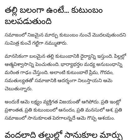
తల్లి బలంగా ఉంటే… కుటుంబం
బలపడుతుంది
సమాజంలో నిజమైన మార్పు కుటుంబం నుంచే మొదలవుతుందని
సుమిత్ర కుంచే గట్టిగా నమ్ముతారు.
మానసికంగా బలమైన తల్లి కుటుంబానికి ధైర్యాన్ని ఇస్తుంది. పిల్లల్లో
ఆత్మవిశ్వాసాన్ని పెంచుతుంది. భార్యాభర్తల మధ్య అనుబంధాన్ని
మరింత గాఢం చేస్తుంది. అలాంటి కుటుంబాలే ప్రేమ, గౌరవం,
సమతుల్యతతో సమాజానికి ఆదర్శంగా నిలుస్తాయని ఆమె
చెబుతున్నారు.
అందుకే ఆమె లక్ష్యం వ్యక్తిగత విజయంతో ఆగిపోదు. ప్రతి ఇంట్లో
ప్రశాంతత, ప్రతి కుటుంబంలో ఆనందం, ప్రతి మనసులో ఆశ, ప్రతి
సమాజంలో సానుకూలత పెరగాలన్నదే ఆమె గొప్ప ఆశయం.
వందలాది తల్లుల్లో సానుకూల మార్పు