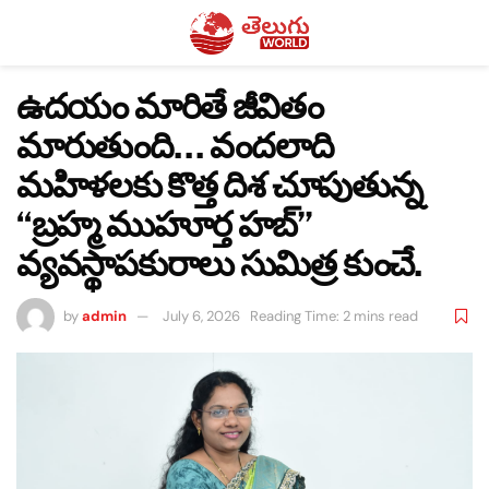
ఉదయం మారితే జీవితం
మారుతుంది… వందలాది
మహిళలకు కొత్త దిశ చూపుతున్న
“బ్రహ్మ ముహూర్త హబ్”
వ్యవస్థాపకురాలు సుమిత్ర కుంచే.
by
admin
July 6, 2026
Reading Time: 2 mins read