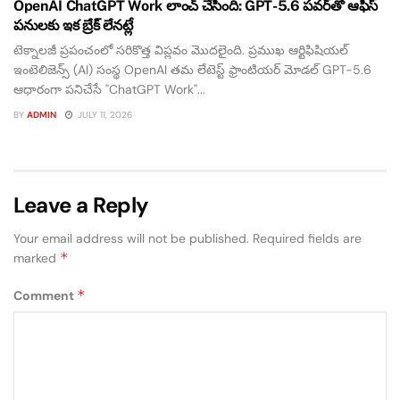
OpenAI ChatGPT Work లాంచ్ చేసింది: GPT-5.6 పవర్‌తో ఆఫీస్
పనులకు ఇక బ్రేక్ లేనట్లే
టెక్నాలజీ ప్రపంచంలో సరికొత్త విప్లవం మొదలైంది. ప్రముఖ ఆర్టిఫిషియల్
ఇంటెలిజెన్స్ (AI) సంస్థ OpenAI తమ లేటెస్ట్ ఫ్రాంటియర్ మోడల్ GPT-5.6
ఆధారంగా పనిచేసే "ChatGPT Work"...
BY
ADMIN
JULY 11, 2026
Leave a Reply
Your email address will not be published.
Required fields are
*
marked
*
Comment