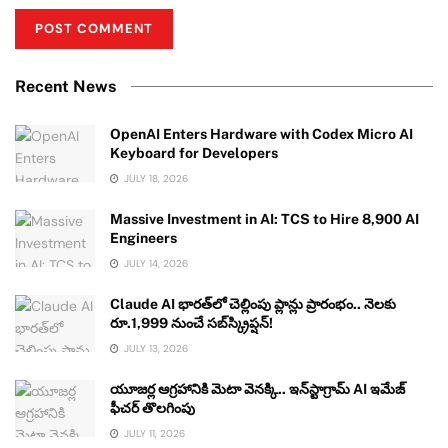
Recent News
OpenAI Enters Hardware with Codex Micro AI
Keyboard for Developers
JULY 18, 2026
Massive Investment in AI: TCS to Hire 8,900 AI
Engineers
JULY 14, 2026
Claude AI భారత్‌లో చెల్లింపు ప్లాన్లు ప్రారంభం.. నెలకు
రూ.1,999 నుంచే సబ్‌స్క్రిప్షన్!
JULY 13, 2026
యూజర్ల ఆగ్రహానికి మెటా వెనక్కి.. ఇన్‌స్టాగ్రామ్ AI ఇమేజ్
ఫీచర్ తొలగింపు
JULY 11, 2026