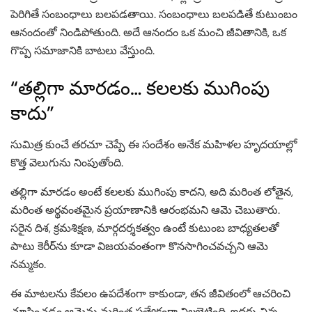
పెరిగితే సంబంధాలు బలపడతాయి. సంబంధాలు బలపడితే కుటుంబం
ఆనందంతో నిండిపోతుంది. అదే ఆనందం ఒక మంచి జీవితానికి, ఒక
గొప్ప సమాజానికి బాటలు వేస్తుంది.
“తల్లిగా మారడం… కలలకు ముగింపు
కాదు”
సుమిత్ర కుంచే తరచూ చెప్పే ఈ సందేశం అనేక మహిళల హృదయాల్లో
కొత్త వెలుగును నింపుతోంది.
తల్లిగా మారడం అంటే కలలకు ముగింపు కాదని, అది మరింత లోతైన,
మరింత అర్థవంతమైన ప్రయాణానికి ఆరంభమని ఆమె చెబుతారు.
సరైన దిశ, క్రమశిక్షణ, మార్గదర్శకత్వం ఉంటే కుటుంబ బాధ్యతలతో
పాటు కెరీర్‌ను కూడా విజయవంతంగా కొనసాగించవచ్చని ఆమె
నమ్మకం.
ఈ మాటలను కేవలం ఉపదేశంగా కాకుండా, తన జీవితంలో ఆచరించి
చూపించడం ఆమెను మరింత ప్రత్యేకంగా నిలబెట్టింది. ఇద్దరు చిన్న