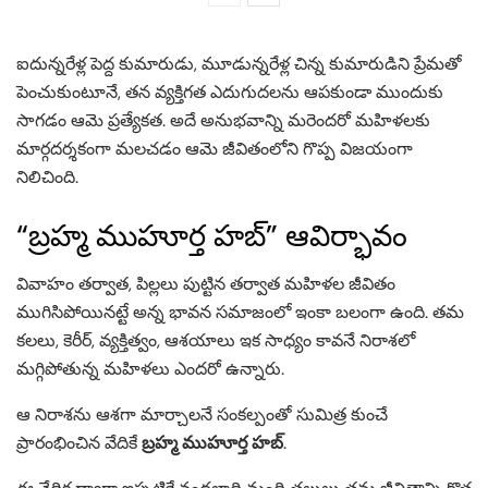
ఐదున్నరేళ్ల పెద్ద కుమారుడు, మూడున్నరేళ్ల చిన్న కుమారుడిని ప్రేమతో
పెంచుకుంటూనే, తన వ్యక్తిగత ఎదుగుదలను ఆపకుండా ముందుకు
సాగడం ఆమె ప్రత్యేకత. అదే అనుభవాన్ని మరెందరో మహిళలకు
మార్గదర్శకంగా మలచడం ఆమె జీవితంలోని గొప్ప విజయంగా
నిలిచింది.
“బ్రహ్మ ముహూర్త హబ్” ఆవిర్భావం
వివాహం తర్వాత, పిల్లలు పుట్టిన తర్వాత మహిళల జీవితం
ముగిసిపోయినట్టే అన్న భావన సమాజంలో ఇంకా బలంగా ఉంది. తమ
కలలు, కెరీర్, వ్యక్తిత్వం, ఆశయాలు ఇక సాధ్యం కావనే నిరాశలో
మగ్గిపోతున్న మహిళలు ఎందరో ఉన్నారు.
ఆ నిరాశను ఆశగా మార్చాలనే సంకల్పంతో సుమిత్ర కుంచే
ప్రారంభించిన వేదికే
బ్రహ్మ ముహూర్త హబ్
.