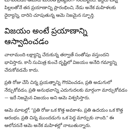
పిల్లలతోనే తన ప్రయాణాన్ని ప్రారంభించి, నేడు అనేక మహిళలకు
ధైర్యాన్ని, దారిని చూపుతున్న ఆమె నిజమైన స్ఫూర్తి.
విజయం అంటే ప్రయాణాన్ని
ఆస్వాదించడం
చాలామంది లక్ష్యాన్ని చేరుకున్న తర్వాతే సంతోషం వస్తుందని
భావిస్తారు. కానీ సుమిత్ర కుంచే దృష్టిలో విజయం అనేది గమ్యాన్ని
చేరుకోవడమే కాదు.
ప్రతి రోజు చేసే చిన్న ప్రయత్నాన్ని గౌరవించడం, ప్రతి అడుగులో
నేర్చుకోవడం, ప్రతి అనుభవాన్ని ఎదుగుదలకు మార్గంగా మార్చుకోవడం
— ఇదే నిజమైన విజయం అని ఆమె విశ్వసిస్తారు.
ఆమె మాటల్లో, “ప్రతి రోజు ఒక కొత్త అవకాశం. ప్రతి ఉదయం ఒక కొత్త
ఆరంభం. ప్రతి చిన్న ముందడుగు ఒక పెద్ద మార్పుకు నాంది.” ఈ
ఆలోచననే ఆమె అనేక మహిళల్లో నాటుతున్నారు.