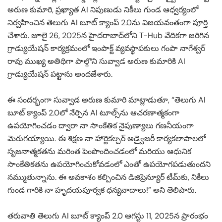
అరుణ కుమారి, ప్రఖ్యాత AI నిపుణుడు నికీలు గుండ ఆధ్వర్యంలో
నిర్వహించిన తెలుగు AI బూట్ క్యాంప్ 2.0ను విజయవంతంగా పూర్తి
చేశారు. జూలై 26, 2025న హైదరాబాద్‌లోని T-Hub వేదికగా జరిగిన
గ్రాడ్యుయేషన్ కార్యక్రమంలో ఇంపాక్ట్ వ్యవస్థాపకులు గంపా నాగేశ్వర్
రావు ముఖ్య అతిథిగా పాల్గొని సువ్వాడ అరుణ కుమారికి AI
గ్రాడ్యుయేషన్ పట్టాను అందజేశారు.
ఈ సందర్భంగా సువ్వాడ అరుణ కుమారి మాట్లాడుతూ, “తెలుగు AI
బూట్ క్యాంప్ 2.0లో నేర్పిన AI టూల్స్‌ను ఆచరణాత్మకంగా
ఉపయోగించడం ద్వారా నా సాంకేతిక నైపుణ్యాలు గణనీయంగా
మెరుగయ్యాయి. ఈ శిక్షణ నా హార్టికల్చర్ అడ్వైజరీ కార్యకలాపాలలో
సృజనాత్మకతను మరింత పెంపొందించడంలో మరియు ఆధునిక
సాంకేతికతను ఉపయోగించుకోవడంలో ఎంతో ఉపయోగపడుతుందని
నమ్ముతున్నాను. ఈ అవకాశం కల్పించిన డిజిప్రెన్యూర్ టీమ్‌కు, నికీలు
గుండ గారికి నా హృదయపూర్వక ధన్యవాదాలు!” అని తెలిపారు.
తరువాతి తెలుగు AI బూట్ క్యాంప్ 2.0 ఆగస్టు 11, 2025న ప్రారంభం