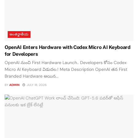
అంతర్జాతీయ
OpenAI Enters Hardware with Codex Micro AI Keyboard
for Developers
OpenAI నుంచి First Hardware Launch.. Developers కోసం Codex
Micro AI Keyboard విడుదల.! Meta Description OpenAI తన First
Branded Hardware అయిన...
BY
ADMIN
JULY 18, 2026