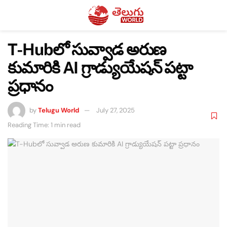
T-Hubలో సువ్వాడ అరుణ
కుమారికి AI గ్రాడ్యుయేషన్ పట్టా
ప్రధానం
by
Telugu World
July 27, 2025
Reading Time: 1 min read