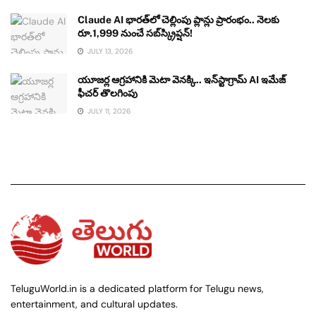
Claude AI భారత్‌లో చెల్లింపు ప్లాన్లు ప్రారంభం.. నెలకు
రూ.1,999 నుంచే సబ్‌స్క్రిప్షన్!
JULY 13, 2026
యూజర్ల ఆగ్రహానికి మెటా వెనక్కి.. ఇన్‌స్టాగ్రామ్ AI ఇమేజ్
ఫీచర్ తొలగింపు
JULY 11, 2026
TeluguWorld.in is a dedicated platform for Telugu news,
entertainment, and cultural updates.