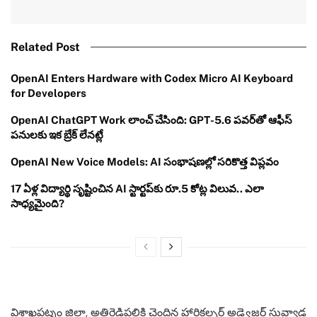
Related Post
OpenAI Enters Hardware with Codex Micro AI Keyboard
for Developers
OpenAI ChatGPT Work లాంచ్ చేసింది: GPT-5.6 పవర్‌తో ఆఫీస్
పనులకు ఇక బ్రేక్ లేనట్లే
OpenAI New Voice Models: AI సంభాషణల్లో సరికొత్త విప్లవం
17 ఏళ్ల విద్యార్థి సృష్టించిన AI స్టార్టప్‌కు రూ.5 కోట్ల విలువ.. ఎలా
సాధ్యమైంది?
విశాఖపట్నం జిల్లా, అతిరెడ్డిపల్లికి చెందిన హార్టికల్చర్ అడ్వైజర్ సువ్వాడ