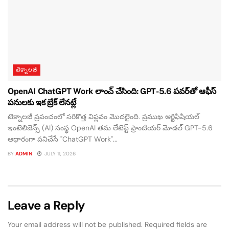
టెక్నాలజీ
OpenAI ChatGPT Work లాంచ్ చేసింది: GPT-5.6 పవర్‌తో ఆఫీస్
పనులకు ఇక బ్రేక్ లేనట్లే
టెక్నాలజీ ప్రపంచంలో సరికొత్త విప్లవం మొదలైంది. ప్రముఖ ఆర్టిఫిషియల్
ఇంటెలిజెన్స్ (AI) సంస్థ OpenAI తమ లేటెస్ట్ ఫ్రాంటియర్ మోడల్ GPT-5.6
ఆధారంగా పనిచేసే "ChatGPT Work"...
BY
ADMIN
JULY 11, 2026
Leave a Reply
Your email address will not be published.
Required fields are