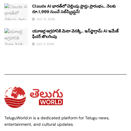
Claude AI భారత్‌లో చెల్లింపు ప్లాన్లు ప్రారంభం.. నెలకు
రూ.1,999 నుంచే సబ్‌స్క్రిప్షన్!
JULY 13, 2026
యూజర్ల ఆగ్రహానికి మెటా వెనక్కి.. ఇన్‌స్టాగ్రామ్ AI ఇమేజ్
ఫీచర్ తొలగింపు
JULY 11, 2026
TeluguWorld.in is a dedicated platform for Telugu news,
entertainment, and cultural updates.