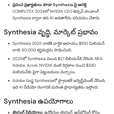
ప్రపంచ ప్రఖ్యాతులు కూడా Synthesia పై ఆసక్తి:
COMPUTEX 2024లో NVIDIA CEO జెన్సన్ హువాంగ్
Synthesia ద్వారా తన AI అవతార్‌ను పరిచయం చేశారు.
Synthesia వృద్ధి, మార్కెట్ ప్రభావం
Synthesia 2025 నాటికి వార్షిక ఆదాయం $100 మిలియన్
దాటి, 60,000 కస్టమర్లను సాధించింది.
2025లో Synthesia విలువ $2.1 బిలియన్‌కి చేరింది. NEA,
Adobe, Accel, NVIDIA వంటి దిగ్గజాల నుంచి $330
మిలియన్‌కు పైగా పెట్టుబడులు వచ్చాయి.
Adobe సంస్థ Synthesiaలో స్ట్రాటజిక్ ఇన్వెస్ట్‌మెంట్ చేసింది,
ఇది AI వీడియో రంగానికి మరింత ప్రాధాన్యతను ఇస్తోంది.
Synthesia ఉపయోగాలు
ట్రైనింగ్ వీడియోలు:
ఉద్యోగుల ట్రైనింగ్, ఆన్‌బోర్డింగ్ కోసం