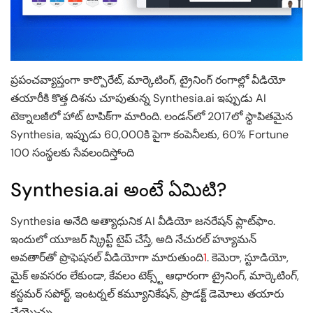
ప్రపంచవ్యాప్తంగా కార్పొరేట్, మార్కెటింగ్, ట్రైనింగ్ రంగాల్లో వీడియో
తయారీకి కొత్త దిశను చూపుతున్న Synthesia.ai ఇప్పుడు AI
టెక్నాలజీలో హాట్ టాపిక్‌గా మారింది. లండన్‌లో 2017లో స్థాపితమైన
Synthesia, ఇప్పుడు 60,000కి పైగా కంపెనీలకు, 60% Fortune
100 సంస్థలకు సేవలందిస్తోంది
Synthesia.ai అంటే ఏమిటి?
Synthesia అనేది అత్యాధునిక AI వీడియో జనరేషన్ ప్లాట్‌ఫాం.
ఇందులో యూజర్ స్క్రిప్ట్ టైప్ చేస్తే, అది నేచురల్ హ్యూమన్
అవతార్‌తో ప్రొఫెషనల్ వీడియోగా మారుతుంది
1
. కెమెరా, స్టూడియో,
మైక్ అవసరం లేకుండా, కేవలం టెక్స్ట్ ఆధారంగా ట్రైనింగ్, మార్కెటింగ్,
కస్టమర్ సపోర్ట్, ఇంటర్నల్ కమ్యూనికేషన్, ప్రొడక్ట్ డెమోలు తయారు
చేయొచ్చు.