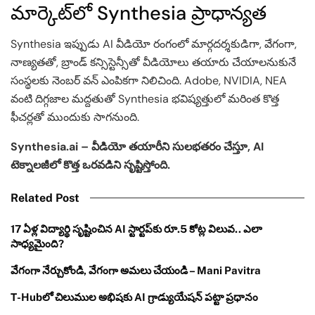
మార్కెట్‌లో Synthesia ప్రాధాన్యత
Synthesia ఇప్పుడు AI వీడియో రంగంలో మార్గదర్శకుడిగా, వేగంగా,
నాణ్యతతో, బ్రాండ్ కన్సిస్టెన్సీతో వీడియోలు తయారు చేయాలనుకునే
సంస్థలకు నెంబర్ వన్ ఎంపికగా నిలిచింది. Adobe, NVIDIA, NEA
వంటి దిగ్గజాల మద్దతుతో Synthesia భవిష్యత్తులో మరింత కొత్త
ఫీచర్లతో ముందుకు సాగనుంది.
Synthesia.ai – వీడియో తయారీని సులభతరం చేస్తూ, AI
టెక్నాలజీలో కొత్త ఒరవడిని సృష్టిస్తోంది.
Related Post
17 ఏళ్ల విద్యార్థి సృష్టించిన AI స్టార్టప్‌కు రూ.5 కోట్ల విలువ.. ఎలా
సాధ్యమైంది?
వేగంగా నేర్చుకోండి, వేగంగా అమలు చేయండి – Mani Pavitra
T-Hubలో చిలుముల అభిషకు AI గ్రాడ్యుయేషన్ పట్టా ప్రధానం