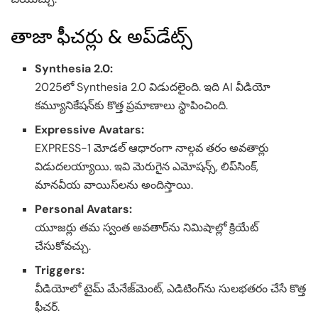
తాజా ఫీచర్లు & అప్‌డేట్స్
Synthesia 2.0:
2025లో Synthesia 2.0 విడుదలైంది. ఇది AI వీడియో
కమ్యూనికేషన్‌కు కొత్త ప్రమాణాలు స్థాపించింది.
Expressive Avatars:
EXPRESS-1 మోడల్ ఆధారంగా నాల్గవ తరం అవతార్లు
విడుదలయ్యాయి. ఇవి మెరుగైన ఎమోషన్స్, లిప్‌సింక్,
మానవీయ వాయిస్‌లను అందిస్తాయి.
Personal Avatars:
యూజర్లు తమ స్వంత అవతార్‌ను నిమిషాల్లో క్రియేట్
చేసుకోవచ్చు.
Triggers:
వీడియోలో టైమ్ మేనేజ్‌మెంట్, ఎడిటింగ్‌ను సులభతరం చేసే కొత్త
ఫీచర్.