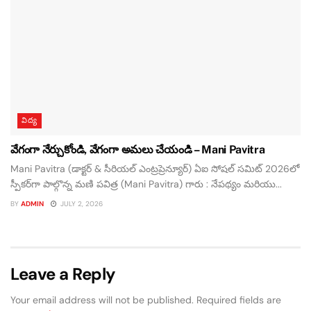
విద్య
వేగంగా నేర్చుకోండి, వేగంగా అమలు చేయండి – Mani Pavitra
Mani Pavitra (డాక్టర్ & సీరియల్ ఎంట్రప్రెన్యూర్) ఏఐ సోషల్ సమిట్ 2026లో
స్పీకర్‌గా పాల్గొన్న మణి పవిత్ర (Mani Pavitra) గారు : నేపథ్యం మరియు...
BY
ADMIN
JULY 2, 2026
Leave a Reply
Your email address will not be published.
Required fields are