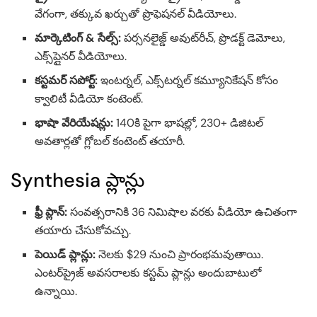
వేగంగా, తక్కువ ఖర్చుతో ప్రొఫెషనల్ వీడియోలు.
మార్కెటింగ్ & సేల్స్:
పర్సనలైజ్డ్ అవుట్‌రీచ్, ప్రొడక్ట్ డెమోలు,
ఎక్స్‌ప్లైనర్ వీడియోలు.
కస్టమర్ సపోర్ట్:
ఇంటర్నల్, ఎక్స్‌టర్నల్ కమ్యూనికేషన్ కోసం
క్వాలిటీ వీడియో కంటెంట్.
భాషా వేరియేషన్లు:
140కి పైగా భాషల్లో, 230+ డిజిటల్
అవతార్లతో గ్లోబల్ కంటెంట్ తయారీ.
Synthesia ప్లాన్లు
ఫ్రీ ప్లాన్:
సంవత్సరానికి 36 నిమిషాల వరకు వీడియో ఉచితంగా
తయారు చేసుకోవచ్చు.
పెయిడ్ ప్లాన్లు:
నెలకు $29 నుంచి ప్రారంభమవుతాయి.
ఎంటర్‌ప్రైజ్ అవసరాలకు కస్టమ్ ప్లాన్లు అందుబాటులో
ఉన్నాయి.