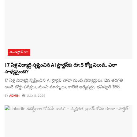
అంతర్జాతీయ
17 ఏళ్ల విద్యార్థి సృష్టించిన AI స్టార్టప్‌కు రూ.5 కోట్ల విలువ.. ఎలా
సాధ్యమైంది?
17 ఏళ్ల విద్యార్థి సృష్టించిన AI స్టార్టప్‌ చాలా మంది విద్యార్థులు 12వ తరగతి
అంటే బోర్డు పరీక్షలు, మంచి మార్కులు, కాలేజీ అడ్మిషన్లు, భవిష్యత్ కెరీర్...
BY
ADMIN
JULY 9, 2026